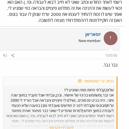
רשמי לאחר החודש וכתב שאני לא חייב לבוא לעבודה..וכו'..) האם הוא
זכאי לעשות את זה?ניכה את זה מתלוש פיצויים והבראה כפי שמגיע לי..
ואמר שיש לו זכות להחזיר לעצמו את 2000 ש"ח שנתן לו עבור בונוס..
האם זה חוקי?לפנות לההסתדרות? מצפה לתשובה.
יוסאריאן
י
New member
#2
10/5/05
גבר גבר.
נכתב ע"י המנומשת:
שלום,קבלתי פחות ממה שמגיע לי!
אני גבר,ומשתמש בכינוי של אישתי.. ובכן,עבדתי אצל מעביד במשך שנה
וחצי.. היה בנינו סכסוכים...ושילם לי פיצויים והבראה אבל הוריד לי 2000
ש"ח(מבונוס שקבלתי לפני 3 חודשים שעבדתי טוב) בטענה שלא הגעתי
לעבודה במשך חודש (למרות שהודיע לי שאני כבר מפוטר ואהיה מפוטר
רשמי לאחר החודש וכתב שאני לא חייב לבוא לעבודה..וכו'..) האם הוא זכאי
לעשות את זה?ניכה את זה מתלוש פיצויים והבראה כפי שמגיע לי.. ואמר
שיש לו זכות להחזיר לעצמו את 2000 ש"ח שנתן לו עבור בונוס.. האם זה
לחץ כדי להרחיב...