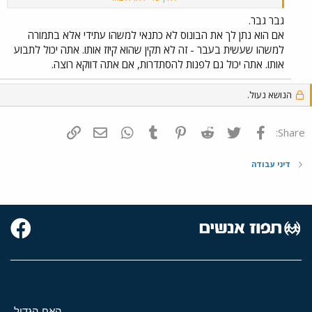
חוקי?לפנות לההסתדרות? מצפה לתשובה.
גבר גבר.
אם הוא נתן לך את הבונוס לא כתנאי למשהו עתידי אלא בתמורה
למשהו שעשית בעבר - זה לא תקין שהוא קיזז אותו. אתה יכול לתבוע
אותו. אתה יכול גם לפנות להסתדרות, אם אתה דווקא רוצה.
הנושא נעול.
פייסבוק
Twitter
Reddit
Pinterest
Tumblr
WhatsApp
דואר אלקטרוני
הוסף קישור
Share:
דיני עבודה
האח הגדול