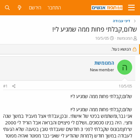
התחבר
הירשם
דיני עבודה
שלום,קבלתי פחות ממה שמגיע לי!
פ
פ
המנומשת
10/5/05
ו
ו
ת
הנושא נעול.
ר
ח
ס
ה
ם
המנומשת
ה
נ
ב
New member
ו
ת
ש
א
א
ר
#1
10/5/05
י
ך
שלום,קבלתי פחות ממה שמגיע לי!
שלום,קבלתי פחות ממה שמגיע לי!
אני גבר,ומשתמש בכינוי של אישתי.. ובכן,עבדתי אצל מעביד במשך שנה
וחצי.. היה בנינו סכסוכים...ושילם לי פיצויים והבראה אבל הוריד לי 2000
ש"ח(מבונוס שקבלתי לפני 3 חודשים שעבדתי טוב) בטענה שלא הגעתי
לעבודה במשך חודש (למרות שהודיע לי שאני כבר מפוטר ואהיה מפוטר