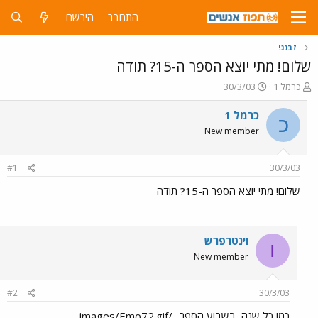
התחבר
הירשם
זבנג!
שלום! מתי יוצא הספר ה-15? תודה
פ
פ
כרמל 1
30/3/03
ו
ו
ת
ר
כרמל 1
כ
ח
ס
New member
ה
ם
נ
ב
ו
ת
#1
30/3/03
ש
א
א
ר
שלום! מתי יוצא הספר ה-15? תודה
י
ך
וינטרפרש
ו
New member
#2
30/3/03
כמו כל שנה, בשבוע הספר ../images/Emo72.gif