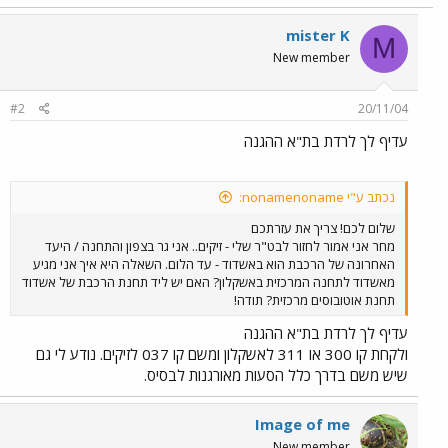
mister K
M
New member
#2
20/11/04
עדיף לך לרדת בת"א ההגנה
נכתב ע"י nonamenoname:
שלום לכם! צריך את עזרתכם
מחר אני אמור לחזור לבט"ר שלי - זיקים.. אני גר בצפון והתחנה / היעד
האחרונה של הרכבת הוא באשדוד - עד הלום. השאלה היא איך אני מגיע
מאשדוד לתחנה המרכזית באשקלון? האם יש ליד תחנת הרכבת של אשדוד
תחנת אוטובוסים מרכזית? תודה!
עדיף לך לרדת בת"א ההגנה
ולקחת קו 300 או 311 לאשקלון ומשם קו 037 לזיקים. נודע לי גם
שיש משם בדרך כלל הסעות מאורגנות לבסיס.
Image of me
New member