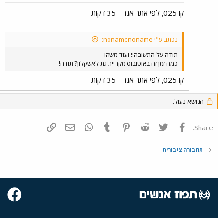
קו 025, לפי אתר אגד - 35 דקות
נכתב ע"י nonamenoname:
תודה על התשובה!! ועוד משהו
כמה זמן זה באוטובוס מקריית גת לאשקלון? תודה!
קו 025, לפי אתר אגד - 35 דקות
הנושא נעול.
פייסבוק
Twitter
Reddit
Pinterest
Tumblr
WhatsApp
דואר אלקטרוני
הוסף קישור
Share:
תחבורה ציבורית