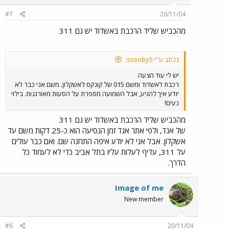
#7
20/11/04
מהכביש שליד הרכבת באשדוד יש גם 311
נכתב ע"י scooby5:
יש לי עוד הצעה
רכבת לאשדוד ומשם 015 של קונקס לאשקלון. משם אני כבר לא
יודע איך להגיע, אבל השמועה מספרת על הסעות מאורגנות. בילוי
נעים!
מהכביש שליד הרכבת באשדוד יש גם 311
של אגד, ולפי אתר אגד זמן הנסיעה הוא כ-25 דקות משם עד
אשקלון. אבל אני לא יודע איפה התחנה שם. ואם כבר עולים
על 311, עדיף לעלות עליו בתל אביב כדי לא לעמוד כל
הדרך.
Image of me
New member
#6
20/11/04