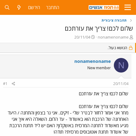
התחבר
הירשם
תחבורה ציבורית
שלום לכם! צריך את עזרתכם
פ
פ
20/11/04
nonamenoname
ו
ו
ת
הנושא נעול.
ר
ח
ס
ה
ם
nonamenoname
N
נ
ב
New member
ו
ת
ש
א
א
ר
#1
20/11/04
י
ך
שלום לכם! צריך את עזרתכם
שלום לכם! צריך את עזרתכם
מחר אני אמור לחזור לבט"ר שלי - זיקים.. אני גר בצפון והתחנה / היעד
האחרונה של הרכבת הוא באשדוד - עד הלום. השאלה היא איך אני
מגיע מאשדוד לתחנה המרכזית באשקלון? האם יש ליד תחנת הרכבת
של אשדוד תחנת אוטובוסים מרכזית? תודה!