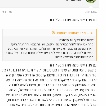
#3
20/11/04
גם אני הייתי עושה את המסלול הזה
נכתב ע"י nonamenoname:
שלום לכם! צריך את עזרתכם
מחר אני אמור לחזור לבט"ר שלי - זיקים.. אני גר בצפון והתחנה / היעד
האחרונה של הרכבת הוא באשדוד - עד הלום. השאלה היא איך אני מגיע
מאשדוד לתחנה המרכזית באשקלון? האם יש ליד תחנת הרכבת של אשדוד
תחנת אוטובוסים מרכזית? תודה!
גם אני הייתי עושה את המסלול הזה
בתקופת הטירונות. יש שתי דרכים טובות: 1. לרדת בת"א ההגנה, ללכת
10 דקות עד התחנה המרכזית, ומשם קו 300 או 311 לאשקלון (לא
לקחת שום קו אחר לאשקלון! תיזהר במיוחד מ-301 שעושה דרך של
כמעט שעתיים!) 2. לנסוע ברכבת לקרית גת, משם להגיע לתחנה
המרכזית (אם אתה לא לבד, הכי טוב לקחת מונית ספיישל, זה מה
שהיינו עושים, זה 5 דקות נסיעה), ומהתנה המרכזית של קרית גת יש
אוטובוס לאשקלון. אפשר גם להגיע לאשדוד ומשם לקחת אוטובוס,
אבל למיטב ידיעתי הדרך הזאת ארוכה יותר. אני לא מכיר אף אחד