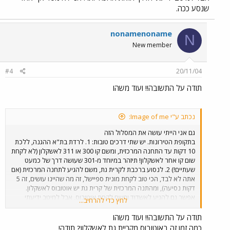
שנסע ככה.
nonamenoname
N
New member
#4
20/11/04
תודה על התשובה!! ועוד משהו
נכתב ע"י Image of me:
גם אני הייתי עושה את המסלול הזה
בתקופת הטירונות. יש שתי דרכים טובות: 1. לרדת בת"א ההגנה, ללכת
10 דקות עד התחנה המרכזית, ומשם קו 300 או 311 לאשקלון (לא לקחת
שום קו אחר לאשקלון! תיזהר במיוחד מ-301 שעושה דרך של כמעט
שעתיים!) 2. לנסוע ברכבת לקרית גת, משם להגיע לתחנה המרכזית (אם
אתה לא לבד, הכי טוב לקחת מונית ספיישל, זה מה שהיינו עושים, זה 5
דקות נסיעה), ומהתנה המרכזית של קרית גת יש אוטובוס לאשקלון.
אפשר גם להגיע לאשדוד ומשם לקחת אוטובוס, אבל למיטב ידיעתי
לחץ כדי להרחיב...
הדרך הזאת ארוכה יותר. אני לא מכיר אף אחד שנסע ככה.
תודה על התשובה!! ועוד משהו
כמה זמן זה באוטובוס מקריית גת לאשקלון? תודה!