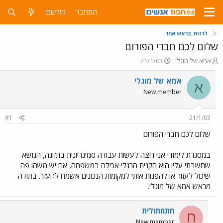
התחבר
הירשם
לרזות בראש אחר
שלום לכם חברי הפורום
פ
פ
אמא של מוגלי
21/1/03
ו
ו
ת
ר
אמא של מוגלי
א
ח
ס
New member
ה
ם
נ
ב
ו
ת
#1
21/1/03
ש
א
א
ר
שלום לכם חברי הפורום
י
ך
במסגרת לימודי אני רוצה לעשות עבודה סמינריונית בתזונה, הנושא
שחשבתי עליו הוא הקנית הרגלי אכילה במשפחה, אם יש משהו פה
שיכול לעזור או להפנות אותי למקומות הנכונים אשמח להעזר. בתודה
מראש אמא של מוגלי.
חתחתולית
ח
New member