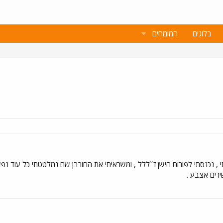
בלוגים
המומחים
, נכנסתי לפורום הישן ז``ללל , ומשראיתי את החורבן שם נמלטטתי כל עוד נפש
שירים אצבע .