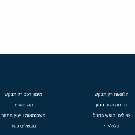
י
שור
הלוואות רק תבקש
מימון רכב רק תבקש
בורסה ושוק ההון
מזג האוויר
טיולים וחופש בחו"ל
משכנתאות וייעוץ מחזור
סלולארי
מבשלים כשר