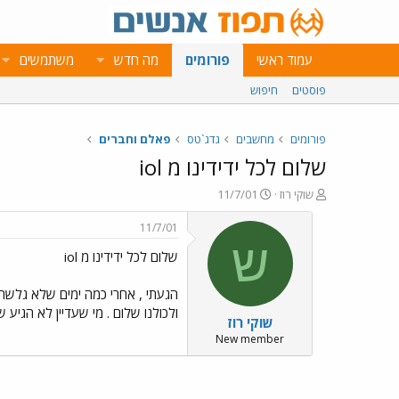
עמוד ראשי
פורומים
מה חדש
משתמשים
פוסטים
חיפוש
פורומים
מחשבים
גדג`טס
פאלם וחברים
שלום לכל ידידינו מ iol
פ
פ
שוקי רוז
11/7/01
ו
ו
ת
ר
11/7/01
ח
ס
ש
שלום לכל ידידינו מ iol
ה
ם
נ
ב
ו
ת
הגעתי , אחרי כמה ימים שלא גלשתי 
ש
א
ולכולנו שלום . מי שעדיין לא הגיע 
שוקי רוז
א
ר
י
New member
ך