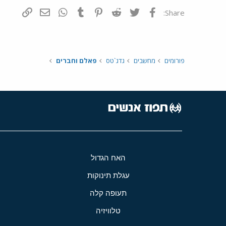
פייסבוק
Twitter
Reddit
Pinterest
Tumblr
WhatsApp
דואר אלקטרונ
הוסף קי
Share:
פורומים
מחשבים
גדג`טס
פאלם וחברים
האח הגדול
עגלת תינוקות
תעופה קלה
טלוויזיה