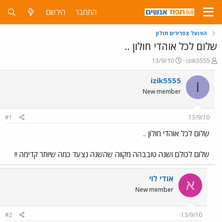
התחבר
הירשם
הפועל צפרירים חולון
שלום לכל אוהדי חולון ..
פ
פ
13/9/10
izik5555
ו
ו
ת
ר
izik5555
I
ח
ס
New member
ה
ם
נ
ב
ו
ת
#1
13/9/10
ש
א
א
ר
שלום לכל אוהדי חולון ..
י
ך
שלום לכולם ושנה טובבהה מקווה שהשנה נצעד כמה שיותר קדימה !!
אודי לוי
א
New member
#2
13/9/10