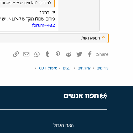
למדריכי NLP ואם יש אז איפה. תודה רבה והייתי שמח לקבל תשובות...
יש בתפוז
פורום שכולו מוקדש ל-NLP. יש שם קישורים, הפנייה למאמרים, ואנשים בתוך העניין שיכולים לכוון אותך.
forum=482
הנושא נעול.
פייסבוק
Twitter
Reddit
Pinterest
Tumblr
WhatsApp
דואר אלקטרונ
הוסף קי
Share:
פורומים
המומחים
יועצים
טיפול CBT
האח הגדול