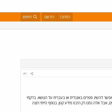
התחבר
הירשם
חיפוש
#1
Neoro Linguistic Programming) . אני רוצה לדעת איפה אפשר להשיג ספרים באנגלית או בעברית על הנושא. בדקתי
ות ספרים, באף אחד מהם לא שמעו על NLP . קראתי כבר שני ספרים, אבל אלה נתנו רק היבט מידע קטן. בנוסף הייתי רוצה