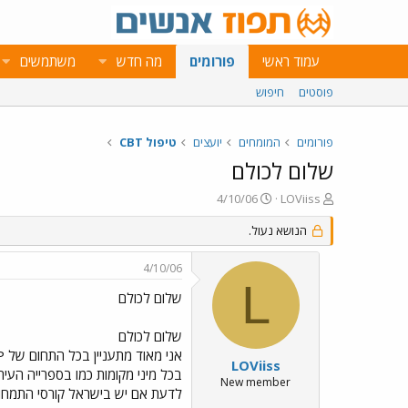
עמוד ראשי
פורומים
מה חדש
משתמשים
פוסטים
חיפוש
פורומים
המומחים
יועצים
טיפול CBT
שלום לכולם
פ
פ
4/10/06
LOViiss
ו
ו
ת
ר
הנושא נעול.
ח
ס
ה
ם
4/10/06
נ
ב
L
ו
ת
שלום לכולם
ש
א
א
ר
שלום לכולם
י
ך
LOViiss
New member
לדעת אם יש בישראל קורסי התמחות למדריכי NLP ואם יש אז איפה. תודה רבה והי