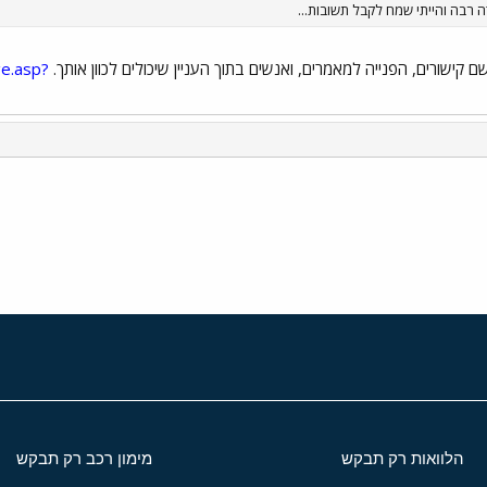
ge.asp?
י
שור
הלוואות רק תבקש
מימון רכב רק תבקש