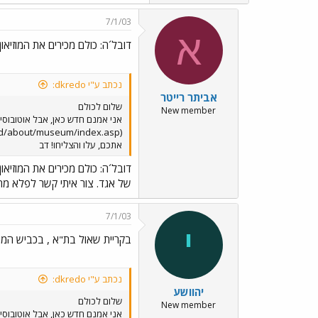
7/1/03
א
דובל´ה: כולם מכירים את המוזיאון
נכתב ע"י dkredo:
אביתר רייטר
שלום לכולם
New member
אני אמנם חדש כאן, אבל אוטובוסים.
אתכם, עלו והצליחו! דב
דובל´ה: כולם מכירים את המוזיאון
של אגד. צור איתי קשר לפלא מחר ונדבר על זה
7/1/03
י
בקריית שאול בת"א , בכביש המו
נכתב ע"י dkredo:
יהוושע
שלום לכולם
New member
אני אמנם חדש כאן, אבל אוטובוסים.