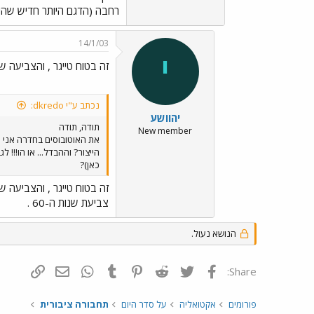
רחבה (הדגם היותר חדיש שהיה
14/1/03
י
זה בטוח טייגר , והצביעה ש
נכתב ע"י dkredo:
יהוושע
תודה, תודה
New member
את האוטובוסים בחדרה אני מ
הייצור? וההבדל... או הו!!!
כאן)?
זה בטוח טייגר , והצביעה ש
צביעת שנות ה-60 .
הנושא נעול.
פייסבוק
Twitter
Reddit
Pinterest
Tumblr
WhatsApp
דואר אלקטרונ
הוסף קי
Share:
פורומים
אקטואליה
על סדר היום
תחבורה ציבורית