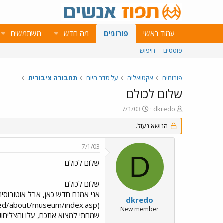
עמוד ראשי
פורומים
מה חדש
משתמשים
פוסטים
חיפוש
פורומים
אקטואליה
על סדר היום
תחבורה ציבורית
שלום לכולם
פ
פ
7/1/03
dkredo
ו
ו
ת
ר
הנושא נעול.
ח
ס
ה
ם
7/1/03
נ
ב
D
ו
ת
שלום לכולם
ש
א
א
ר
שלום לכולם
י
אני אמנם חדש כאן, אבל אוטובוסים..
ך
dkredo
New member
שמחתי למצוא אתכם, עלו והצליחו!