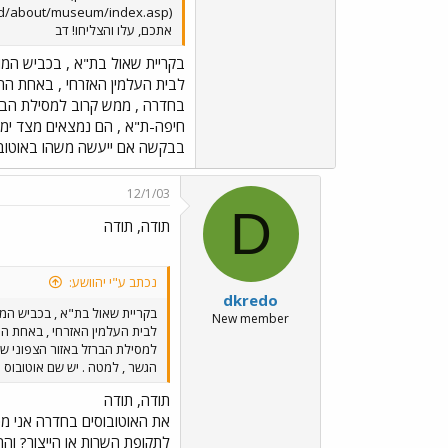
אתכם, עלו והצליחו! דב
בקריית שאול בת"א , בכביש המו
בחדרה , ממש קרוב למסילת הברזל
חיפה-ת"א , הם נמצאים מצד ימין 
בבקשה אם ייעשה משהו באוטובוס
12/1/03
D
תודה, תודה
נכתב ע"י יהוושע:
dkredo
בקריית שאול בת"א , בכביש המו
New member
למסילת הברזל באזור הצפוני של
הגשר , למטה . יש שם אוטובוס ת
תודה, תודה
את האוטובוסים בחדרה אני מכ
לתקופת השרות או הייצור? וההב