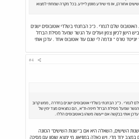
ובוסים ישנים עומדים (משנות השישים אחורה), אז מי שיודע מוזמן ליידע. בכל מקרה שמחתי למצוא
ת העלמין האזרחי , באחת החצרות שם , עומד אוטובוס ישן של אגד עם הצביעה ירוק-לבן של שנות ה - 60 . האוטובוס שלם לגמרי . כ"כ הבחנתי בשלדי אוטובוסים ישנים
ש הישן לכיוון צפון ועולים על הגשר שמעל מסילת הברזל
נייטד טורס " ונדמה לי שגם עוד אוטובוס אחד . עדכן אותי
#4
צרות שם , עומד אוטובוס ישן של אגד עם הצביעה ירוק-לבן של שנות ה - 60 . האוטובוס שלם לגמרי . כ"כ הבחנתי בשלדי אוטובוסים ישנים בחדרה , ממש קרוב
על הגשר שמעל מסילת הברזל חיפה-ת"א , הם נמצאים מצד ימין של
. עדכן אותי בבקשה אם ייעשה משהו באוטובוסים הללו .
 משנות השישים, השאלה היא אם ב"שנות השישים" הכוונה
במצב ירוד מדי, ויש כאלה במוזיאון. מי ימצא שוסון עם מסיכה