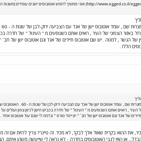
(http://www.egged.co.il/egged/about/museum/index.asp) ואני ממשיך לחפש אוט
ליך
לבי
 באזור הצפוני של העיר , רואים אותם כשנוסעים מ " העיגול " של חדרה בכבי
של הגשר , למטה . יש שם אוטובוס תיירים של אגד וגם אוטובוס ישן של חב´ " יו
ים הללו .
ליך
לבית העלמין האזרחי , באחת הח
 העיר , רואים אותם כשנוסעים מ " העיגול " של חדרה בכביש הישן לכיוון צפון ועולים 
יירים של אגד וגם אוטובוס ישן של חב´ " יונייטד טורס " ונדמה לי שגם עוד אוטובוס אחד 
יר, את ההוא בקרית שאול אלך לבקר, לא מכיר. זה טייגר? צריך להיות אם זה
דל... או הו!!! לגבי האוטובוסים בחדרה - לא נראה לי שייעשה משהו איתם, הם 