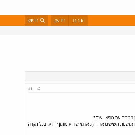
התחבר
הירשם
חיפוש
#1
מכירים את מוזיאון אגד?
יך לחפש אוטובוסים ישנים עומדים (משנות השישים אחורה), אז מי שיודע מוזמן ליידע. בכל מקרה