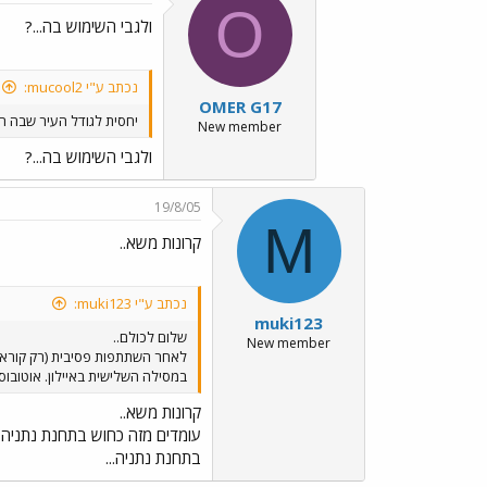
O
ולגבי השימוש בה...?
נכתב ע"י mucool2:
OMER G17
יחסית לגודל העיר שבה הי
New member
ולגבי השימוש בה...?
19/8/05
M
קרונות משא..
נכתב ע"י muki123:
muki123
שלום לכולם..
New member
לאחר השתתפות פסיבית (רק קורא..
במסילה השלישית באיילון. אוטובוס
קרונות משא..
עומדים מזה כחוש בתחנת נתניה ו
בתחנת נתניה...