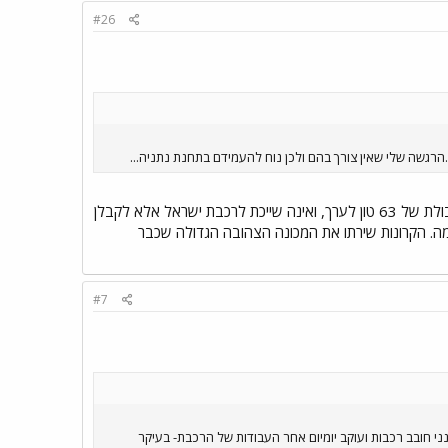
#26
הרגשה שלי שאין צורך בהם ולכן נוח להעמידם בתחנת נתניה...
שורת קרונות המשא שעומדת כבר זמן מה בתחנת נתניה היא מסדרת המספור ר-63, כלומר קרון רבד בעל קיבולת של 63 טון לערך, ואינה שייכת לרכבת ישראל אלא לקבלן
 לדוגמה. הקרונות שירתו את המכונה הצהובה הגדולה שכבר
#7
י חובב רכבות ועוקב יומיום אחר העבודות של הרכבת- בעיקר