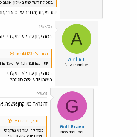
במסילה השלישית באיילון. אוטובוס
יותר מקרוב(מדובר על כ-15 קרונות)
19/8/05
A
בכזה קרון עוד לא נתקלתי ../images/Emo12.gif
נכתב ע"י muki123:
A r i e T
יותר מקרוב(מדובר על כ-15 קרונות)
New member
בכזה קרון עוד לא נתקלתי
מישהו יודע איזה סוג זה?
19/8/05
G
זה נראה כמו קרון אשפה. אי
נכתב ע"י A r i e T:
Golf Bravo
בכזה קרון עוד לא נתקלתי
New member
מישהו יודע איזה סוג זה?