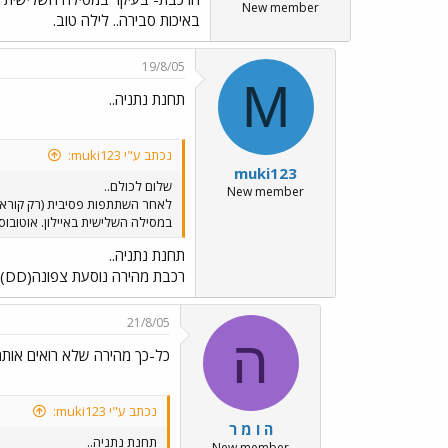
New member
באיכות סבירה.. לילה טוב.
19/8/05
M
תחנת נתניה..
נכתב ע"י muki123:
muki123
שלום לכולם..
New member
לאחר השתתפות פסיבית (רק קורא..
במסילה השלישית באיילון. אוטובוס
תחנת נתניה..
רכבת מהירה נוסעת צפונה(DD)
21/8/05
ה
כל-כך מהירה שלא רואים אותה.
נכתב ע"י muki123:
ה ו מ ר
תחנת נתניה..
New member