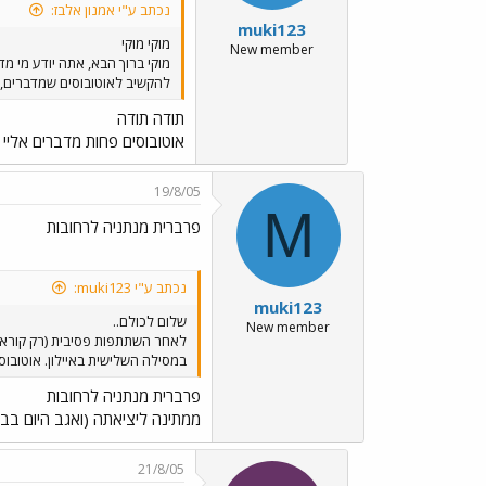
נכתב ע"י אמנון אלבז:
muki123
מוקי מוקי
New member
מוקי ברוך הבא, אתה יודע מי מ
להקשיב לאוטובוסים שמדברים, י
תודה תודה
אוטובוסים פחות מדברים אליי 
19/8/05
M
פרברית מנתניה לרחובות
נכתב ע"י muki123:
muki123
שלום לכולם..
New member
לאחר השתתפות פסיבית (רק קורא..
במסילה השלישית באיילון. אוטובוס
פרברית מנתניה לרחובות
ממתינה ליציאתה (ואגב היום בבוקר יצ
21/8/05