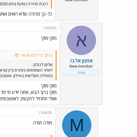
רכבת מהירה נוסעת צפונה(DD)
כל-כך מהירה שלא רואים אותה.
19/8/05
א
מוקי מוקי
נכתב ע"י muki123:
אמנון אלבז
שלום לכולם..
New member
לאחר השתתפות פסיבית (רק קורא..
מנהל
במסילה השלישית באיילון. אוטובוס
מוקי מוקי
מוקי ברוך הבא, אתה יודע מי מד
ואולי תתחיל להקשיב לאוטובוסים
19/8/05
M
תודה תודה