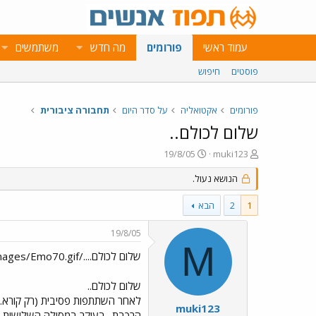
עמוד ראשי
פורומים
מה חדש
משתמשים
פוסטים
חיפוש
פורומים
אקטואליה
על סדר היום
תחבורה ציבורית
שלום לכולם..
פ
פ
19/8/05
muki123
ו
ו
ת
הנושא נעול.
ר
ח
ס
ה
ם
1
2
הבא
נ
ב
ו
ת
19/8/05
ש
א
M
א
ר
שלום לכולם..../images/Emo70.gif../images/Emo70.gif../images/Emo70.gif
י
ך
שלום לכולם..
לאחר השתתפות פסיבית (רק קורא..)
muki123
הרכבת- בעיקר במסילה השלישית באיי