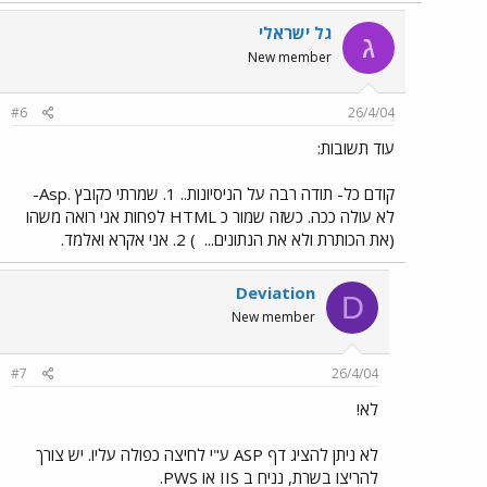
גל ישראלי
ג
New member
#6
26/4/04
עוד תשובות:
קודם כל- תודה רבה על הניסיונות.. 1. שמרתי כקובץ .Asp-
לא עולה ככה. כשזה שמור כ HTML לפחות אני רואה משהו
(את הכותרת ולא את הנתונים...
) 2. אני אקרא ואלמד.
Deviation
D
New member
#7
26/4/04
לא!
לא ניתן להציג דף ASP ע"י לחיצה כפולה עליו. יש צורך
להריצו בשרת, נניח ב IIS או PWS.