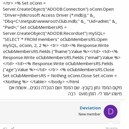
</tr> <% Set oConn =
Server.CreateObject("ADODB.Connection") oConn.Open
"Driver={Microsoft Access Driver (*.mdb)};" &_
"Dbq=C:\Inetpub\wwwroot\Club.mdb;" &_ "Uid=adnin;" &_
"Pwd=;" Set oClubMembersRS =
Server.CreateObject("ADODB.Recordset") mySQL=
"SELECT * FROM members" oClubMembersRS.Open
mySQL, oConn, 2, 2 %> <tr> <td><% Response.Write
oClubMembersRS.Fields ("fname").Value %></td> <td><%
Response.Write oClubMembersRS.Fields ("email").Value %>
</td> <td><% Response.Write oClubMembersRS.Fields
("age").Value %></td> </tr> <% oClubMembersRS.Close
Set oClubMembersRS = Nothing oConn.Close Set oConn =
Nothing %> </table> </body> </html>​
מיקום המסד נתון בקובץ- שם המסד ושם הטבלה נכונים... אשמח אם
מישהו יעזור לי- הזמן מועט
רבה
Deviation
D
New member
#2
25/4/04