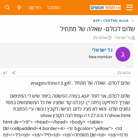
התחבר
הירשם
תכנות CSHTML ו-ASP
שלום לכולם- שאלה של מתחיל
פ
פ
גל ישראלי
25/4/04
ו
ו
ת
ר
גל ישראלי
ג
ח
ס
New member
ה
ם
נ
ב
ו
ת
#1
25/4/04
ש
א
א
ר
שלום לכולם- שאלה של מתחיל ../images/Emo13.gif
י
ך
שלום לכולם, אני לומד ASP בצורה הפשוטה ביותר שיש לי..המינימום
שצריך לפרוייקט (כיתה י'). קיבלנו קוד שמציג את כל המשתמשים במסד
נתונים שלנו- והוא לא מציג כלום. הגישה לקובץ נעשה ע"י הכתובת
http://127.0.0.1/show.html הנה הקובץ show
<html dir="rtl"> <head></head> <body> <table
cellpaddind=4 border=4> <tr bgcolor="yellow"> <td>שם
פרטי</td> <td>שם משפחה</td> <td>מייל</td> <td>גיל</td>