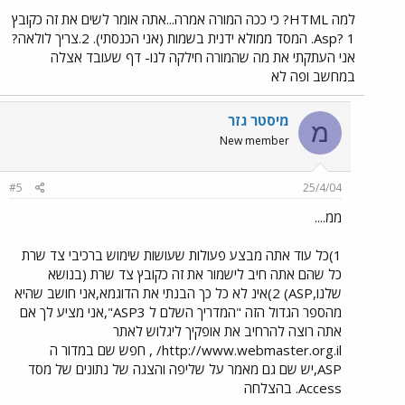
למה HTML? כי ככה המורה אמרה...אתה אומר לשים את זה כקובץ
Asp? 1. המסד ממולא ידנית בשמות (אני הכנסתי). 2.צריך לולאה?
אני העתקתי את מה שהמורה חילקה לנו- דף שעובד אצלה
במחשב ופה לא
מיסטר גזר
מ
New member
#5
25/4/04
ממ....
1)כל עוד אתה מבצע פעולות שעושות שימוש ברכיבי צד שרת
כל שהם אתה חיב לישמור את זה כקובץ צד שרת (בנושא
שלנו,ASP) 2)אינ לא כל כך הבנתי את הדוגמא,אני חושב שהיא
מהספר הגדול הזה "המדריך השלם ל ASP3",אני מציע לך אם
אתה רוצה להרחיב את אופקיך ליגלוש לאתר
http://www.webmaster.org.il/ , חפש שם במדור ה
ASP,יש שם גם מאמר על שליפה והצגה של נתונים של מסד
Access. בהצלחה