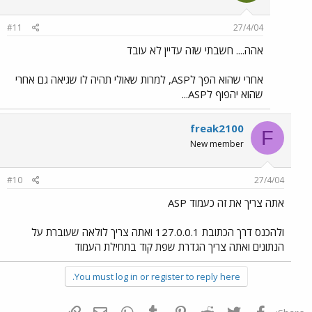
#11
27/4/04
אהה.... חשבתי שזה עדיין לא עובד
אחרי שהוא הפך לASP, למרות שאולי תהיה לו שגיאה גם אחרי
שהוא יהפוף לASP...
freak2100
F
New member
#10
27/4/04
אתה צריך את זה כעמוד ASP
ולהכנס דרך הכתובת 127.0.0.1 ואתה צריך לולאה שעוברת על
הנתונים ואתה צריך הגדרת שפת קוד בתחילת העמוד
You must log in or register to reply here.
פייסבוק
Twitter
Reddit
Pinterest
Tumblr
WhatsApp
דואר אלקטרוני
הוסף קישור