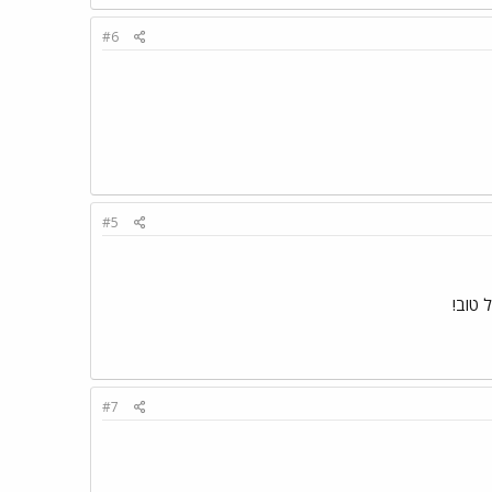
#6
#5
 טוב!
#7