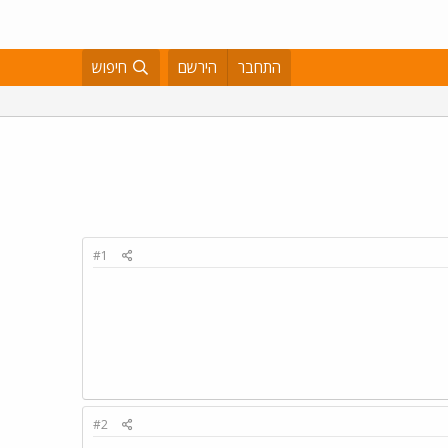
התחבר
הירשם
חיפוש
#1
#2