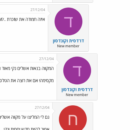
27/12/04
ד
איזה חמודה את שזכרת ../images/Emo25.gif
דרדסית וקונדסון
New member
27/12/04
ד
המקווה בנאות אשלים נקי מאוד ו
מקסימה! אם את רוצה את הטלפון 
דרדסית וקונדסון
New member
27/12/04
ח
גם לי המליצו על מקווה אשלים
אמור להיות חדש יחסית ונקי.