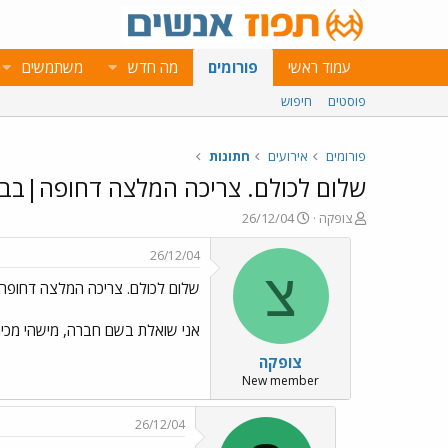
עמוד ראשי
פורומים
מה חדש
משתמשים
פוסטים
חיפוש
פורומים
אירועים
חתונות
שלום לכולם. צריכה המלצה דחופה|בב
פ
פ
צופקה
26/12/04
ו
ו
ת
ר
26/12/04
ח
ס
צ
שלום לכולם. צריכה המלצה דחופ
ה
ם
נ
ב
ו
ת
אני שואלת בשם חברה, מישהי מכירה 
ש
א
צופקה
א
ר
י
New member
ך
26/12/04