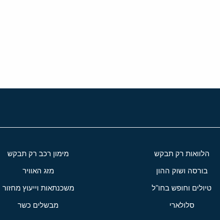
י
שור
הלוואות רק תבקש
מימון רכב רק תבקש
בורסה ושוק ההון
מזג האוויר
טיולים וחופש בחו"ל
משכנתאות וייעוץ מחזור
סלולארי
מבשלים כשר