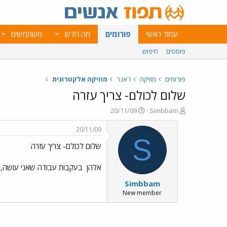
עמוד ראשי
פורומים
מה חדש
משתמשים
פוסטים
חיפוש
פורומים
מוזיקה
ז`אנר
מוזיקה אלקטרונית
שלום לכולם- צריך עזרה
פ
פ
20/11/09
Simbbam
ו
ו
ת
ר
20/11/09
ח
ס
S
שלום לכולם- צריך עזרה
ה
ם
נ
ב
ו
ת
אלהן
בעקבות עבודה שאני עושה, אני צריך את עזרתכם. אני זקוק ל5 - 0
ש
א
Simbbam
א
ר
י
New member
ך