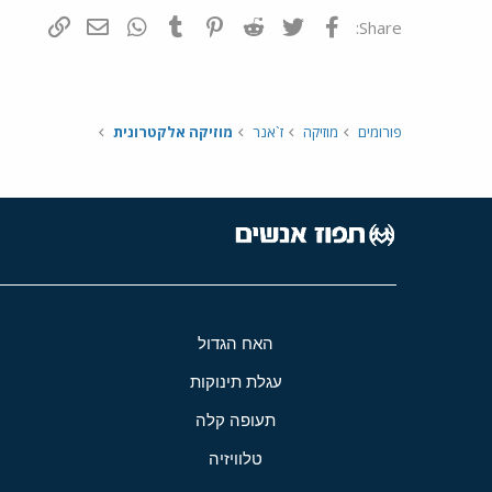
פייסבוק
Twitter
Reddit
Pinterest
Tumblr
WhatsApp
דואר אלקטרונ
הוסף קי
Share:
פורומים
מוזיקה
ז`אנר
מוזיקה אלקטרונית
האח הגדול
עגלת תינוקות
תעופה קלה
טלוויזיה