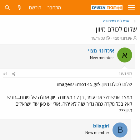
התחבר
הירשם
ישראלים באירופה
שלום לכולם מיוון
פ
פ
אינדונזי מצוי
18/1/03
ו
ו
ת
ר
אינדונזי מצוי
א
ח
ס
New member
ה
ם
נ
ב
ו
ת
#1
18/1/03
ש
א
א
ר
שלום לכולם מיוון../images/Emo145.gif
י
ך
ממצב אנשים?? אני עומר, בן 17 מאתונה- יוון. אחלה של פורום....חדש
לא? בכל מקרה כמה נדיר שזה לא יהיה, אולי יש כאן עוד ישראלים
מיוון???
blixgirl
B
New member