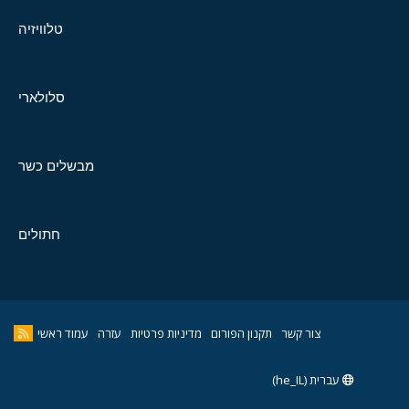
טלוויזיה
סלולארי
מבשלים כשר
חתולים
צור קשר
תקנון הפורום
מדיניות פרטיות
עזרה
עמוד ראשי
עברית (he_IL)