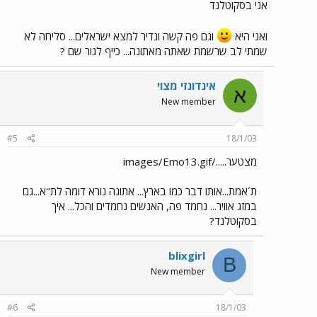
אני בסקוטלנד
ואני היא
וגם פה קשה ונדיר למצא ישראלים... סליחה לא
שמתי לב שרשמת שאתה מאתונה... כייף לגור שם ?
אינדונזי מצוי
א
New member
#5
18/1/03
מצטער...../images/Emo13.gif
ת´אמת...אותו דבר כמו בארץ... אתונה נורא דומה לת"א...גם
במזג אוויר... נחמד פה, האנשים נחמדים והכל... איך
בסקוטלנד?
blixgirl
B
New member
#6
18/1/03