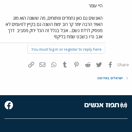
היי עומר
האנשים גם כאן נחמדים ופתוחים, מה ששונה הוא מזג
האויר הרבה יותר קר רוב ימות השנה גם בקייץ לפעמים לא
מפסיק לרדת גשם... אבל בגלל זה הכל ירוק מסביב
דרך
אגב ט"ו בשבט שמח בליקסי
You must log in or register to reply here.
פייסבוק
Twitter
Reddit
Pinterest
Tumblr
WhatsApp
דואר אלקטרוני
הוסף קישור
Share:
ישראלים באירופה