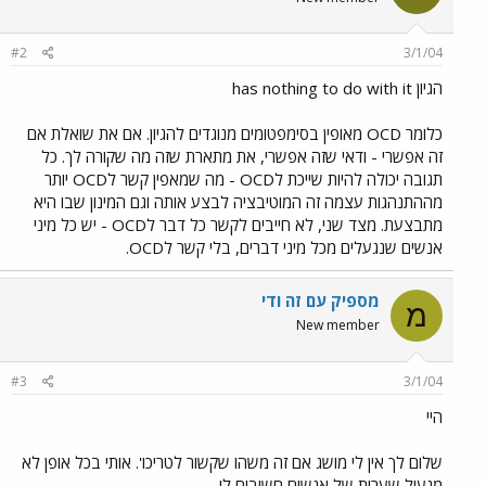
#2
3/1/04
הגיון has nothing to do with it
כלומר OCD מאופין בסימפטומים מנוגדים להגיון. אם את שואלת אם
זה אפשרי - ודאי שזה אפשרי, את מתארת שזה מה שקורה לך. כל
תגובה יכולה להיות שייכת לOCD - מה שמאפין קשר לOCD יותר
מההתנהגות עצמה זה המוטיבציה לבצע אותה וגם המינון שבו היא
מתבצעת. מצד שני, לא חייבים לקשר כל דבר לOCD - יש כל מיני
אנשים שנגעלים מכל מיני דברים, בלי קשר לOCD.
מספיק עם זה ודי
מ
New member
#3
3/1/04
היי
שלום לך אין לי מושג אם זה משהו שקשור לטריכו'. אותי בכל אופן לא
מגעיל שערות של אנשים חשובים לי.