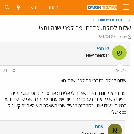
התחבר
הירשם
טורדנות כפייתית OCD
שלום לכולם. כתבתי פה לפני שנה וחצי
פ
פ
שומפי
3/1/04
ו
ו
ת
ר
שומפי
ש
ח
ס
New member
ה
ם
נ
ב
ו
ת
#1
3/1/04
ש
א
א
ר
שלום לכולם. כתבתי פה לפני שנה וחצי
י
ך
ועזבתי. אני חוזרת היום ושאלה לי אליכם : אני סובלת מטריכוטולמניה
ורציתי לשאול אם לדעתכם זה הגיוני ששערות של חבר שלי שנושרות על
המיטה יגעילו אותי. כלומר זה מגעיל אותי השאלה היא האם זה קשור ל
ocd שלי.
.אחת
א
New member