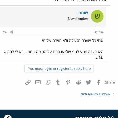
שומפי
ש
New member
#4
3/1/04
אותי כל שערה מגעילה ולא משנה של מי
היא.וכשזה מגיע לגוף שלי או סתם על המיטה - ממש בא לי להקיא
מזה...
You must log in or register to reply here.
פייסבוק
Twitter
Reddit
Pinterest
Tumblr
WhatsApp
דואר אלקטרוני
הוסף קישור
Share:
טורדנות כפייתית OCD