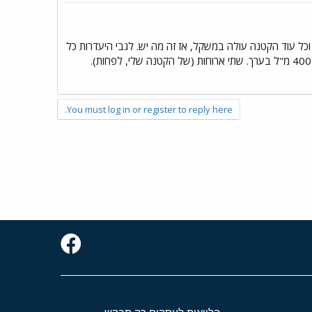
כל עוד הקטנה עולה במשקל, אז זה מה יש. לגבי היעדרות כל
הבוקר... מה לגבי לשאוב כל יום (14 ימים, נכון?). אפילו אם תשאבי 30 מ"ל ביום, ותקפיאי, ביום המיועד זה יהיה 400 מ"ל בערך. שתי ארוחות (של הקטנה שלי, לפחות).
You must log in or register to reply here.