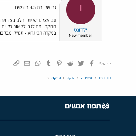
י
גם שלי בת 4.5 חודשים
וגם אצלנו יש יותר חלב בצד אח
ילדונט
במקרה הכי גרוע - תמ"ל. מבקבוק או שניים בגיל 5 חודשים לא יקרה כלום
New member
פייסבוק
Twitter
Reddit
Pinterest
Tumblr
WhatsApp
דואר אלקטרונ
הוסף קי
Share:
פורומים
משפחה
הנקה
הנקה