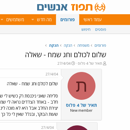
עמוד ראשי
פורומים
מה חדש
משתמשים
פוסטים
חיפוש
פורומים
משפחה
הנקה
הנקה
שלום לכולם וחג שמח - שאלה
פ
פ
תאיר של 4 פלוס
27/4/04
ו
ו
ת
ר
27/4/04
ח
ס
ת
שלום לכולם וחג שמח - שאלה
ה
ם
נ
ב
ו
ת
ש
א
חלב - באחד הצדדים נראה לי שממש
תאיר של 4 פלוס
א
ר
יצירת החלב אבל היא לא מוכה לינו
י
New member
שעות הבוקר, ובגלל שאין לי כל כך הרבה חל
ך
27/4/04