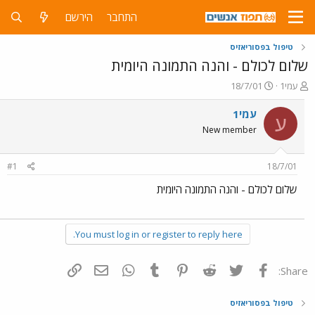
התחבר
הירשם
טיפול בפסוריאזיס
שלום לכולם - והנה התמונה היומית
פ
פ
עמי1
18/7/01
ו
ו
ת
ר
עמי1
ע
ח
ס
New member
ה
ם
נ
ב
ו
ת
#1
18/7/01
ש
א
א
ר
שלום לכולם - והנה התמונה היומית
י
ך
You must log in or register to reply here.
פייסבוק
Twitter
Reddit
Pinterest
Tumblr
WhatsApp
דואר אלקטרוני
הוסף קישור
Share:
טיפול בפסוריאזיס