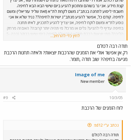
קצת מידע. אני גר בשוהם ומתכוון להגיע ביום שישי הבא הבא לחיפה.
חשבתי ליסוע לתחנה בנתב"ג משם לקחת לת"א (זאת שליד עזריאלי) ומשם
לחיפה. קודם כל, אפשר להגיע מנתב"ג ישירות לחיפה?? נגיד שלא אז אני
נוסע לת"א ומשם לוקח לחיפה, אני צריך להגיע לתכניון, לאיזו תחנה
בחיפה עדיף לי להגיע? גלים או מרכז? מי תהיה יותר קרובה? האם זה מרחק
הליכה? מתי יוצאןת רכבת מת"א (עזריאלי) לחיפה בימי שישי בבוקר (ככה 5-
לחץ כדי להרחיב...
7? מתי יוצאות רכבות מחיפה ל ת"א (עזריאלי) בשישי בשעות ככה 2 +
בצהרים. אשמח לקבל את הזמנים. ועוד כל מיני טיפים. לא כל כך הסתדרתי
תודה רבה לכולם
אם הלוח זמנים המסובך של כל הרכבות שהורדתי. תודה מראש, תומר.
רק אן אפשר אולי את הזמנים שהרכבות יוצאות? ולאיזה תחנות הרכבת
מגיעה בחיפה? שוב תודה ,תומר.
Image of me
New member
#9
10/3/05
לוח הזמנים של הרכבת
נכתב ע"י td12:
תודה רבה לכולם