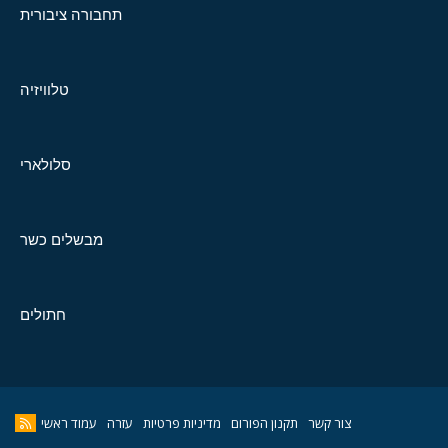
תחבורה ציבורית
טלוויזיה
סלולארי
מבשלים כשר
חתולים
צור קשר
תקנון הפורום
מדיניות פרטיות
עזרה
עמוד ראשי