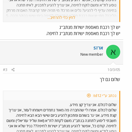
נוסע לת"א ומשם לוקח לחיפה, אני צריך להגיע לתכניון, לאיזו תחנה
בחיפה עדיף לי להגיע? גלים או מרכז? מי תהיה יותר קרובה? האם זה מרחק
הליכה? מתי יוצאןת רכבת מת"א (עזריאלי) לחיפה בימי שישי בבוקר (ככה 5-
לחץ כדי להרחיב...
7? מתי יוצאות רכבות מחיפה ל ת"א (עזריאלי) בשישי בשעות ככה 2 +
בצהרים. אשמח לקבל את הזמנים. ועוד כל מיני טיפים. לא כל כך הסתדרתי
יש לך רכבת מאספת ישירות מנתב"ג
אם הלוח זמנים המסובך של כל הרכבות שהורדתי. תודה מראש, תומר.
יש לך רכבת מאספת ישירות מנתב"ג לחיפה.
ארזS
א
New member
#3
10/3/05
שלום גם לך
נכתב ע"י td12:
שלום לכולם. אני צריך קצ מידע.
שלום לכולם. אמרו לי שהחברה פה מאוד נחמדים וישמחו לעזור, אני צריך
קצת מידע. אני גר בשוהם ומתכוון להגיע ביום שישי הבא הבא לחיפה.
חשבתי ליסוע לתחנה בנתב"ג משם לקחת לת"א (זאת שליד עזריאלי) ומשם
לחיפה. קודם כל, אפשר להגיע מנתב"ג ישירות לחיפה?? נגיד שלא אז אני
נוסע לת"א ומשם לוקח לחיפה, אני צריך להגיע לתכניון, לאיזו תחנה