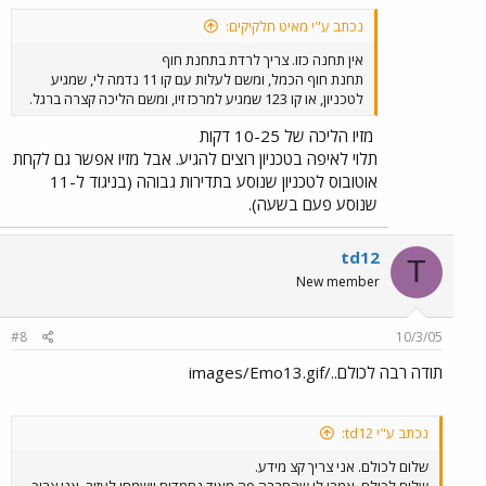
נכתב ע"י מאיט חלקיקים:
אין תחנה כזו. צריך לרדת בתחנת חוף
תחנת חוף הכמל, ומשם לעלות עם קו 11 נדמה לי, שמגיע
לטכניון, או קו 123 שמגיע למרכז זיו, ומשם הליכה קצרה ברגל.
מזיו הליכה של 10-25 דקות
תלוי לאיפה בטכניון רוצים להגיע. אבל מזיו אפשר גם לקחת
אוטובוס לטכניון שנוסע בתדירות גבוהה (בניגוד ל-11
שנוסע פעם בשעה).
td12
T
New member
#8
10/3/05
תודה רבה לכולם../images/Emo13.gif
נכתב ע"י td12:
שלום לכולם. אני צריך קצ מידע.
שלום לכולם. אמרו לי שהחברה פה מאוד נחמדים וישמחו לעזור, אני צריך