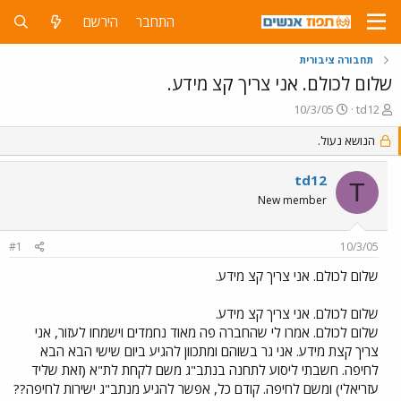
התחבר
הירשם
תחבורה ציבורית
שלום לכולם. אני צריך קצ מידע.
פ
פ
10/3/05
td12
ו
ו
ת
ר
הנושא נעול.
ח
ס
ה
ם
td12
T
נ
ב
New member
ו
ת
ש
א
א
ר
#1
10/3/05
י
ך
שלום לכולם. אני צריך קצ מידע.
שלום לכולם. אני צריך קצ מידע.
שלום לכולם. אמרו לי שהחברה פה מאוד נחמדים וישמחו לעזור, אני
צריך קצת מידע. אני גר בשוהם ומתכוון להגיע ביום שישי הבא הבא
לחיפה. חשבתי ליסוע לתחנה בנתב"ג משם לקחת לת"א (זאת שליד
עזריאלי) ומשם לחיפה. קודם כל, אפשר להגיע מנתב"ג ישירות לחיפה??