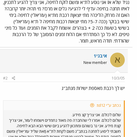
נגיד שלא אז אני נוסע לת"א ומשם לוקח לחיפה, אני צריך להגיע לתכניון,
לאיזו תחנה בחיפה עדיף לי להגיע? גלים או מרכז? מי תהיה יותר קרובה?
האם זה מרחק הליכה? מתי יוצאןת רכבת מת"א (עזריאלי) לחיפה בימי
שישי בבוקר (ככה 5-7? מתי יוצאות רכבות מחיפה ל ת"א (עזריאלי)
בשישי בשעות ככה 2 + בצהרים. אשמח לקבל את הזמנים. ועוד כל מיני
טיפים. לא כל כך הסתדרתי אם הלוח זמנים המסובך של כל הרכבות
שהורדתי. תודה מראש, תומר.
איבגי1
א
New member
#2
10/3/05
יש לך רכבת מאספת ישירות מנתב"ג
נכתב ע"י td12:
שלום לכולם. אני צריך קצ מידע.
שלום לכולם. אמרו לי שהחברה פה מאוד נחמדים וישמחו לעזור, אני צריך
קצת מידע. אני גר בשוהם ומתכוון להגיע ביום שישי הבא הבא לחיפה.
חשבתי ליסוע לתחנה בנתב"ג משם לקחת לת"א (זאת שליד עזריאלי) ומשם
לחיפה. קודם כל, אפשר להגיע מנתב"ג ישירות לחיפה?? נגיד שלא אז אני