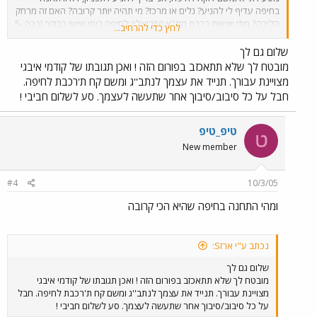
בחיפה עדיף לי להגיע? גלים או מרכז? מי תהיה יותר קרובה? האם זה מרחק
הליכה? מתי יוצאןת רכבת מת"א (עזריאלי) לחיפה בימי שישי בבוקר (ככה 5-
לחץ כדי להרחיב...
7? מתי יוצאות רכבות מחיפה ל ת"א (עזריאלי) בשישי בשעות ככה 2 +
בצהרים. אשמח לקבל את הזמנים. ועוד כל מיני טיפים. לא כל כך הסתדרתי
שלום גם לך
אם הלוח זמנים המסובך של כל הרכבות שהורדתי. תודה מראש, תומר.
מובטח לך שלא תתאכזב בפורום הזה ! ואכן תגובתו של קודמי איבגי
מצויינת עבורך. תנייד את עצמך לנתב''ג ומשם קח ת'רכבת לחיפה.
חבל על כל סיבוב/סיבוך אחר שתעשה לעצמך. סע לשלום חביבי !
טיפ_טיפ
ט
New member
#4
10/3/05
ומהי התחנה בחיפה שהיא הכי קרובה
נכתב ע"י ארזS:
שלום גם לך
מובטח לך שלא תתאכזב בפורום הזה ! ואכן תגובתו של קודמי איבגי
מצויינת עבורך. תנייד את עצמך לנתב''ג ומשם קח ת'רכבת לחיפה. חבל
על כל סיבוב/סיבוך אחר שתעשה לעצמך. סע לשלום חביבי !