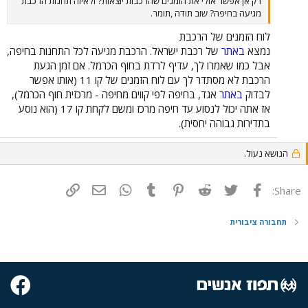
רק אן אפשר אולי את הזמנים שהרכבות יוצאות? ולאיזה תחנות הרכבת
מגיעה בחיפה? שוב תודה ,תומר.
לוח הזמנים של הרכבת
נמצא
באתר
של רכבת ישראל. הרכבת מגיעה לכל התחנות בחיפה,
אבל כמו שאמרו לך, עדיף לרדת בחוף הכרמל. אם זמן הגעת
הרכבת לא מסתדר לך עם לוח הזמנים של קו 11 (אותו אפשר
לבדוק
באתר
אגד, בחיפה לפי קווים מחיפה - מרכזית חוף הכרמל),
אז אתה יכול לנסוע עד חיפה מרכז ומשם לקחת קו 17 (הוא נוסע
בתדירות גבוהה יחסית).
הנושא נעול.
פייסבוק
Twitter
Reddit
Pinterest
Tumblr
WhatsApp
דואר אלקטרוני
הוסף קישור
Share:
תחבורה ציבורית