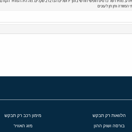
שאלה לירושלמים ביניכם או למי שיודע. מחירו של כרטיס חופ
י
שור
הלוואות רק תבקש
מימון רכב רק תבקש
בורסה ושוק ההון
מזג האוויר