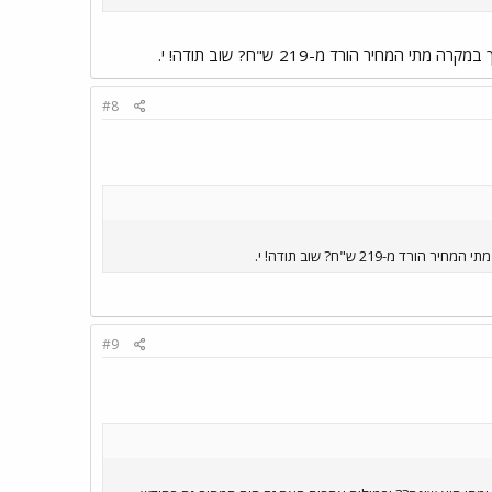
יר הורד מ-219 ש"ח? שוב תודה! י.
#8
219 ש"ח? שוב תודה! י.
#9