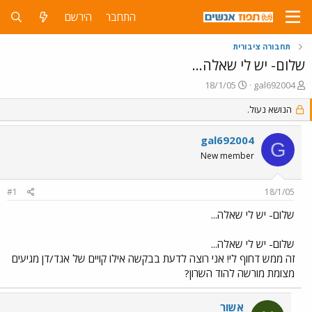
התחבר
הירשם
תחבורה ציבורית
שלום- יש לי שאלה...
פ
פ
18/1/05
gal692004
ו
ו
ת
הנושא נעול.
ר
ח
ס
ה
ם
gal692004
G
נ
ב
New member
ו
ת
ש
א
א
ר
#1
18/1/05
י
ך
שלום- יש לי שאלה...
שלום- יש לי שאלה...
זה ממש דחוף לי! אני רוצה לדעת בבקשה אילו קויים של אגד/דן מגיעים
מצומת מורשה להוד השרון?
אשור