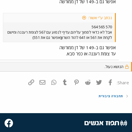
אפשר גם ב-149 של דן ממורשה
נכתב ע"י אשור:
570 565 564
אבל לא כדאי לסמוך עליהם.עדיף לנסוע עם 567 לצומת רעננה ומישם
לקחת את 561 או 641 להוד השרון(אפשר גם את 551)
אפשר גם ב-149 של דן ממורשה
עד צומת רעננה או כפר סבא.
הנושא נעול.
פייסבוק
Twitter
Reddit
Pinterest
Tumblr
WhatsApp
דואר אלקטרוני
הוסף קישור
Share:
תחבורה ציבורית