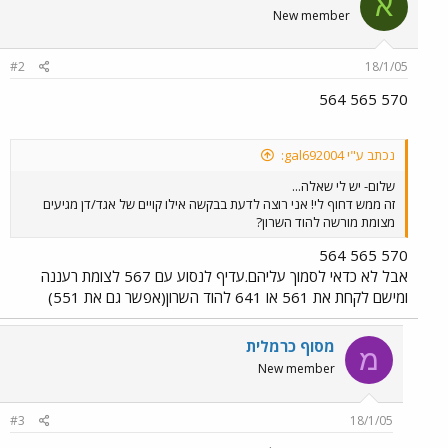
א
New member
#2
18/1/05
570 565 564
נכתב ע"י gal692004:
שלום- יש לי שאלה...
זה ממש דחוף לי! אני רוצה לדעת בבקשה אילו קויים של אגד/דן מגיעים
מצומת מורשה להוד השרון?
570 565 564
אבל לא כדאי לסמוך עליהם.עדיף לנסוע עם 567 לצומת רעננה
ומישם לקחת את 561 או 641 להוד השרון(אפשר גם את 551)
מסוף כרמלית
מ
New member
#3
18/1/05