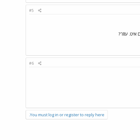
#5
 איט. עוזר?
#6
You must log in or register to reply here.