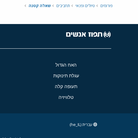
פורומים
טיולים ופנאי
תחביבים
שאלה קטנה
האח הגדול
עגלת תינוקות
תעופה קלה
טלוויזיה
עברית (he_IL)