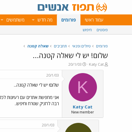
עמוד ראשי
פורומים
מה חדש
משתמשים
פוסטים
חיפוש
פורומים
טיולים ופנאי
תחביבים
שאלה קטנה
שלום! יש לי שאלה קטנה...
פ
פ
20/1/03
Katy Cat
ו
ו
ת
ר
20/1/03
ח
ס
K
שלום! יש לי שאלה קטנה...
ה
ם
נ
ב
ו
ת
אני מחפשת אתרים עם רעיונות לכל מי
ש
א
רבה לרזניק שטרח וחיפש..
Katy Cat
א
ר
י
New member
ך
20/1/03