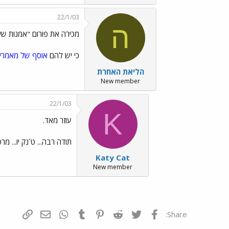
22/1/03
ה
מכירה את פורום "אמנות שי
כי יש להם
אוסף של מאמרי
הליאת האחרת
New member
22/1/03
K
עוזר מאד.
תודה רבה... ט´נק יו... מר
Katy Cat
New member
פייסבוק
Twitter
Reddit
Pinterest
Tumblr
WhatsApp
דואר אלקטרונ
הוסף קי
Share: