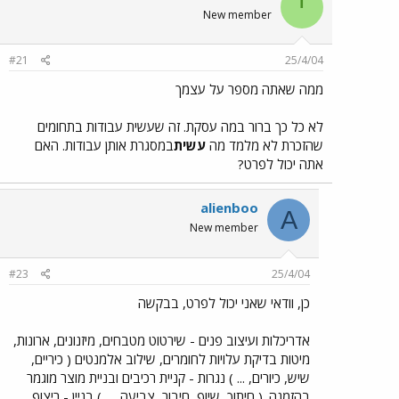
י
New member
#21
25/4/04
ממה שאתה מספר על עצמך
לא כל כך ברור במה עסקת. זה שעשית עבודות בתחומים
שהזכרת לא מלמד מה
עשית
במסגרת אותן עבודות. האם
אתה יכול לפרט?
alienboo
A
New member
#23
25/4/04
כן, וודאי שאני יכול לפרט, בבקשה
אדריכלות ועיצוב פנים - שירטוט מטבחים, מיזנונים, ארונות,
מיטות בדיקת עלויות לחומרים, שילוב אלמנטים ( כיריים,
שיש, כיורים, ... ) נגרות - קניית רכיבים ובניית מוצר מוגמר
בהזמנה. ( חיתוך, שיוף, חיבור, צביעה, ... ) בניין - ריצוף,