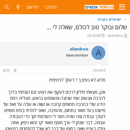
התחבר
הירשם
ישראלים בקנדה
שלום ובוקר טוב לכולם, שאלה לי ...
פ
פ
25/4/04
alienboo
ו
ו
ת
ר
alienboo
A
ח
ס
New member
ה
ם
נ
ב
ו
ת
#29
26/4/04
ש
א
א
ר
מדוע לא נעים ך ? דעתך לגיטימית
י
ך
אכן, מצאתי מיליון דרכים לעקוף את המע' וגם הוכחתי בדרך
להרבה אנשים שמי שרוצה ומשתמש בראש, מצליח. רמת
הידע שלי בהרבה תחומים קרובה או שווה או עולה על זאת של
מישהו בעל תואר בתחום, מהסיבה, שאני למדתי בסיס מסויים
לצורך עבודה ומה שהיה חסר לי השלמתי תוך כדי העבודה
עצמה, דבר שנתן לי ערך מוסף מאוד יקר והוא ניסיון. אתה
צודק בעניין שאני בסופו של דבר לא אוכל להתחרות במישהו