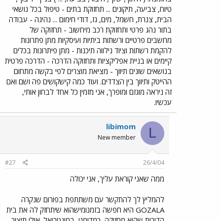
טיוח, צביעה, תיקונים ... תחזוקת בתים - טיפול בכל נושאי
הבית, צנרת, חשמל, מים, גז, דודי חימום ... נהיגה - עבודה
בתור נהג פרטי ותחזוקת רכב מיחשוב - תחזוקה של
מחשבים פרטיים ורשתות ביתיות ועיסקיות מתן פתרונות
להקמת רשתות וציוד נילווה תיכנות - מתן פיתרונות בכלים
קיימים או בניית אפליקציות ותחזוקה הדרכה - הדרכה פרטית
בנושאים שונים תיווך - מציאת מוצרים לפי בקשה מתחום
ההייטק ותיווך בין הצדדים. ועוד כמה קישקושים פה ושם ואם
זה ניראה מוגזם ומופרך, אני מזמין כל אחד לבחון אותי,
עכשיו.
libimom
L
New member
#27
26/4/04
ממה שאני קוראת עליך, אני יכולה
להמליץ לך להתקשר עם משתתפת בפורום שנקרה
GOZALA היא חפשה בזמנומישהוא שיתחזק לה את בית
הדירות שהיא מחזיקה ,כמדומני, במונטריאל. אולי תיצור