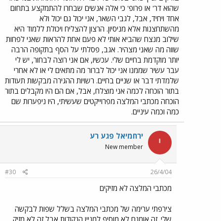
שהוא דר' או פרופ' כי אלה אנשים שבחרו להתמקצע בתחום
אחד ויחיד, אבל, לגבי השאר, אני יכול גם יכול ולא
מהשתחצנות אלא מניסיון. הרצון להצליח ויכולת ללמוד היא
שילוב מנצח שהביא אותי לא פעם אחת להראות שאני לפחות
שווה מה שאני מצהיר. אגב, פסלתי על הסף בתקופה הרבה
יותר מוקדמת בחיים שלי. עכשיו, אם אני רוצה לבחור, יש לי
עבר עשיר שממנו אני יכול לברור מה מתאים לי או לא אחרי
שלמדתי דבר או שניים בחיים. רשויות ההגירה מבקשות תעודות
בתור הוכחה לכמה אני מוצלח, אבל, אם הם היו מקבלים בתור
הוכחה מכתבי המלצה מפרוייקטים שעשיתי, היו ניפערות שם
כמה וכמה עיניים.
ירחמיאל פגע רע
י
New member
#30
26/4/04
מכתבי המלצה לא מזיקים
צירפתי ערימה של מכתבי המלצה בשלל שפות לבקשה
שלי. זה אומנם לא מוסיף למניין הנקודות אבל זה לא מזיק,