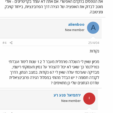
את הטפסים בהקדם האפשרי. אם אתה לא עומד בקריטריונים - אולי
מוטב לבדוק את האופציה של הגירה דרך הפרובינציות, בייחוד קוויבק
ומניטובה.
alienboo
A
New member
#4
25/4/04
נקודות
מכיוון שאין לי השכלה פורמלית מעבר ל 12 שנות לימוד ועבדתי
כפרילנסר כך שאני לא יכול להצהיר על נסיון תעסוקתי רישמי,
מבדיקה שערכתי עולה שאין לי 67 נקודות. במצב הנתון, הדרך
לקנדה חסומה ? יש הבדל מהותי במסלול הגירה פרובינציאלית
שדרכו הנתונים שלי כן מתאימים ?
ירחמיאל פגע רע
י
New member