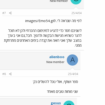
New member
#7
25/4/04
לפי מה שנראה לי../images/Emo54.gif
לשניכם חסר כדי להגיע למינימום ההכרחי ולכן לא תוכל
להגר כשהיא מגישת הבקשה ולהפך. חבל,גם אני בערך
במצב שלך ואני רואה את קנדה בימים האחרונים מתרחקת
ממני.
alienboo
A
New member
#8
25/4/04
ספר ושתף, אולי נוכל להשלים נק'
שני מוחות טובים מאחד
gesus