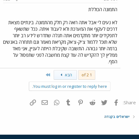
התמונה הכוללת
לא נעים לי אבל אתה רואה רק חלק מהתמונה. בינתיים מצאת
דרכים לעקוף את המערכת ולא לעבוד איתה. ככל שתשאף
לתפקידים יותר מתקדמים אתה תגלה שתדרש לידע רב יותר
שלא תוכל ללמוד צ'יק-צ'אק מקריאת מאמר וגם תתחרה באנשים
ברמה יותר גבוהה. התשובה שקיבלת הייתה לעניין, אני מאד
ממליץ לך להקדיש לה עוד קצת מחשבה לפני שתפסול על
הסף.
Last
1 of 2
הבא
You must log in or register to reply here.
פייסבוק
Twitter
Reddit
Pinterest
Tumblr
WhatsApp
דואר אלקטרוני
הוסף קישור
Share:
ישראלים בקנדה