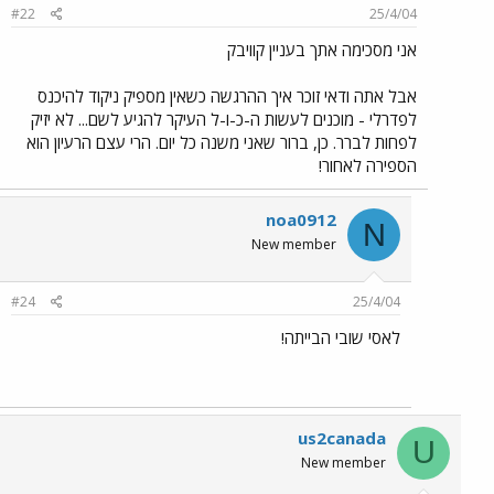
#22
25/4/04
אני מסכימה אתך בעניין קוויבק
אבל אתה ודאי זוכר איך ההרגשה כשאין מספיק ניקוד להיכנס
לפדרלי - מוכנים לעשות ה-כ-ו-ל העיקר להגיע לשם... לא יזיק
לפחות לברר. כן, ברור שאני משנה כל יום. הרי עצם הרעיון הוא
הספירה לאחור!
noa0912
N
New member
#24
25/4/04
לאסי שובי הבייתה!
us2canada
U
New member