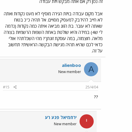
זה נכון רק אם אתה מבקש ויזת עבודה
אבל מקום עבודה בויזת הגירה מוסיף לא מעט נקודות ואתה
לא חייב להידבק למעסיק מסויים. אל תהיה כ"כ בטוח
שאתה לא עובר. בת הזוג מביאה איתה כמה נקודות (נדמה
לי ש4) במידה והיא שולטת באחת השפות הרשמיות בצורה
מלאה. חוצמזה, במה עוסקת זוגתך? מהי השכלתה? אולי
כדאי לכם שהיא תהיה מגישת הבקשה הראשית? תחשוב
על זה.
alienboo
A
New member
#15
25/4/04
??
ירחמיאל פגע רע
י
New member