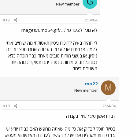
G
New member
#12
25/4/04
לא נוכל לצער כולנו../images/Emo54.gif
לי תהיה בעיה להוכיח ניסיון תעסוקתי מה שיחייב אותי
ללמוד צרפתית או לעבוד בעבודה אחרת ולצבור בה
ניסיון. אגב,שני מוחות טובים מאחד כבר הוכחה כלא
נכונה.לרוב 2 מוחות בנפרד יתנו תפוקה גבוהה יותר
משניהם ביחד.
mo22
M
New member
#10
25/4/04
דבר ראשון סע לטיול בקנדה
בטיול תוכל לבדוק את כל מה שאתה מחפש האם כבודו יודע ש
15 נקודות מקבלים אם יש לך בקשה לעבודה מאיזשהוא מעסיק