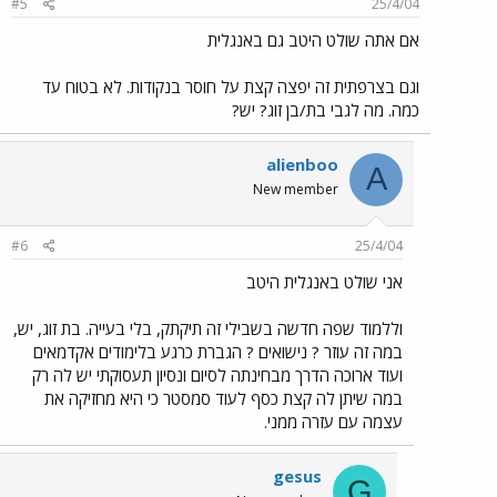
#5
25/4/04
אם אתה שולט היטב גם באנגלית
וגם בצרפתית זה יפצה קצת על חוסר בנקודות. לא בטוח עד
כמה. מה לגבי בת/בן זוג? יש?
alienboo
A
New member
#6
25/4/04
אני שולט באנגלית היטב
וללמוד שפה חדשה בשבילי זה תיקתק, בלי בעייה. בת זוג, יש,
במה זה עוזר ? נישואים ? הגברת כרגע בלימודים אקדמאים
ועוד ארוכה הדרך מבחינתה לסיום ונסיון תעסוקתי יש לה רק
במה שיתן לה קצת כסף לעוד סמסטר כי היא מחזיקה את
עצמה עם עזרה ממני.
gesus
G