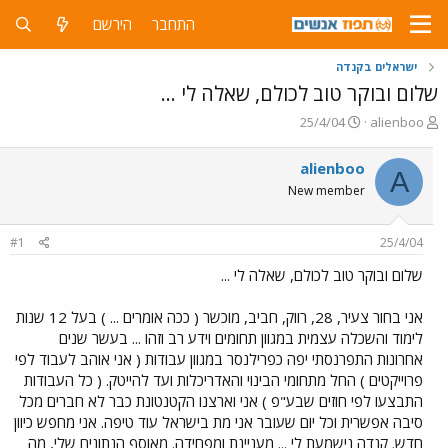
התחבר
הירשם
ישראלים בקנדה
שלום ובוקר טוב לכולם, שאלה לי ...
פ
פ
25/4/04
alienboo
ו
ו
ת
ר
alienboo
A
ח
ס
New member
ה
ם
נ
ב
ו
ת
#1
25/4/04
ש
א
א
ר
שלום ובוקר טוב לכולם, שאלה לי ...
י
ך
אני בחור צעיר, 28, רווק, חביב, מוכשר ( ככה אומרים ... ) בעל 12 שנות
לימוד והשכלה עצמית במגוון תחומים וידע רב וזהו ... בעשר שנים
אחרונות התפרנסתי יפה כפרילנסר במגוון עבודות ( אני אוהב לעבוד לפי
פרוייקטים ) החל מתחומי הבינוי והאדריכלות ועד להייטק. ( כל העבודות
התבצעו לפי חוזים שבע"פ ) אני וארצנו הקטנטונת כבר לא חברים מכל
סיבה אפשרית וכל יום שעובר אני מת בישראל עוד טיפה. אני מחפש כיוון
חדש. קנדה נישמעת לי ... מעניינת ומפחידה. מאוסף הנתונים שלי, מה