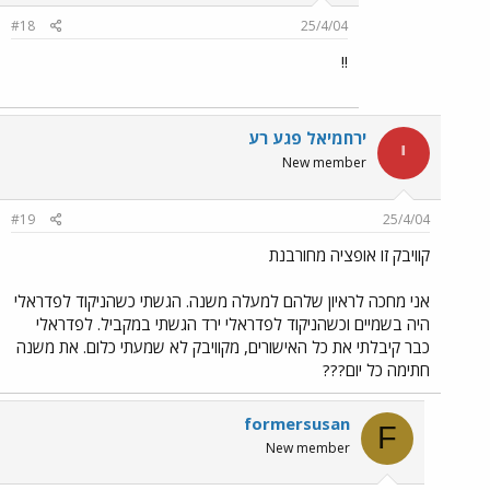
#18
25/4/04
!!
ירחמיאל פגע רע
י
New member
#19
25/4/04
קוויבק זו אופציה מחורבנת
אני מחכה לראיון שלהם למעלה משנה. הגשתי כשהניקוד לפדראלי
היה בשמיים וכשהניקוד לפדראלי ירד הגשתי במקביל. לפדראלי
כבר קיבלתי את כל האישורים, מקוויבק לא שמעתי כלום. את משנה
חתימה כל יום???
formersusan
F
New member