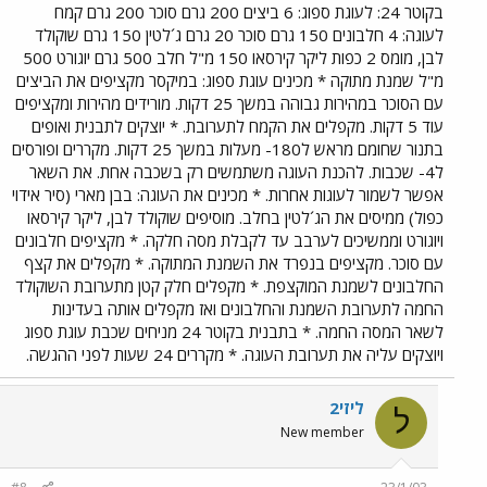
בקוטר 24: לעוגת ספוג: 6 ביצים 200 גרם סוכר 200 גרם קמח
לעוגה: 4 חלבונים 150 גרם סוכר 20 גרם ג´לטין 150 גרם שוקולד
לבן, מומס 2 כפות ליקר קירסאו 150 מ"ל חלב 500 גרם יוגורט 500
מ"ל שמנת מתוקה * מכינים עוגת ספוג: במיקסר מקציפים את הביצים
עם הסוכר במהירות גבוהה במשך 25 דקות. מורידים מהירות ומקציפים
עוד 5 דקות. מקפלים את הקמח לתערובת. * יוצקים לתבנית ואופים
בתנור שחומם מראש ל180- מעלות במשך 25 דקות. מקררים ופורסים
ל4- שכבות. להכנת העוגה משתמשים רק בשכבה אחת. את השאר
אפשר לשמור לעוגות אחרות. * מכינים את העוגה: בבן מארי (סיר אידוי
כפול) ממיסים את הג´לטין בחלב. מוסיפים שוקולד לבן, ליקר קירסאו
ויוגורט וממשיכים לערבב עד לקבלת מסה חלקה. * מקציפים חלבונים
עם סוכר. מקציפים בנפרד את השמנת המתוקה. * מקפלים את קצף
החלבונים לשמנת המוקצפת. * מקפלים חלק קטן מתערובת השוקולד
החמה לתערובת השמנת והחלבונים ואז מקפלים אותה בעדינות
לשאר המסה החמה. * בתבנית בקוטר 24 מניחים שכבת עוגת ספוג
ויוצקים עליה את תערובת העוגה. * מקררים 24 שעות לפני ההגשה.
ליזי2
ל
New member