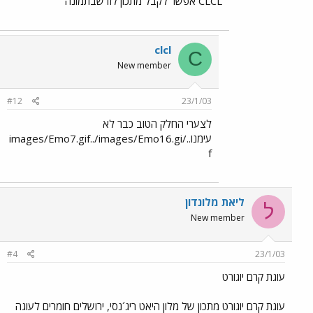
CLCL אפשר לקבל מתכון לזו שבתמונה
clcl
C
New member
#12
23/1/03
לצערי החלק הטוב כבר לא
עימנו../images/Emo7.gif../images/Emo16.gi
f
ליאת מלונדון
ל
New member
#4
23/1/03
עוגת קרם יוגורט
עוגת קרם יוגורט מתכון של מלון היאט ריג´נסי, ירושלים חומרים לעוגה