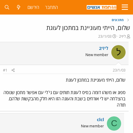
התחבר
הירשם
מתכונים
שלום, הייתי מעוניינת במתכון לעוגת
פ
פ
ליזי2
23/1/03
ו
ו
ת
ר
ליזי2
ל
ח
ס
New member
ה
ם
נ
ב
ו
ת
#1
23/1/03
ש
א
א
ר
שלום, הייתי מעוניינת במתכון לעוגת
י
ך
ספוג או משהו דומה בסיס לעוגת תותים עם גי´לי עם אפשר מתכון שנוסה
בהצלחה יש לי אורחים בשבת והעוגה הזו היא חלק מהבקשות שלהם.
תודה
clcl
C
New member