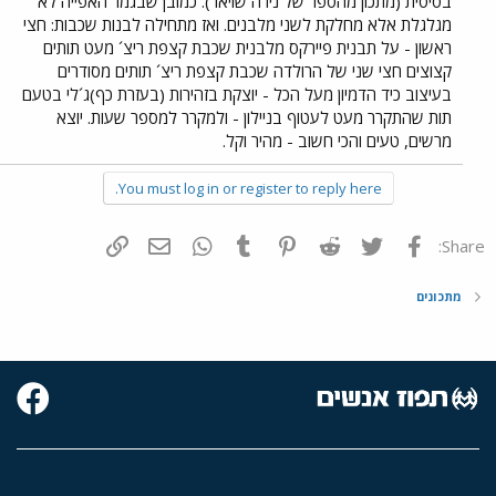
בסיסית (מתכון מהספר של נירה שויאר). כמובן שבגמר האפייה לא
מגלגלת אלא מחלקת לשני מלבנים. ואז מתחילה לבנות שכבות: חצי
ראשון - על תבנית פיירקס מלבנית שכבת קצפת ריצ´ מעט תותים
קצוצים חצי שני של הרולדה שכבת קצפת ריצ´ תותים מסודרים
בעיצוב כיד הדמיון מעל הכל - יוצקת בזהירות (בעזרת כף)ג´לי בטעם
תות שהתקרר מעט לעטוף בניילון - ולמקרר למספר שעות. יוצא
מרשים, טעים והכי חשוב - מהיר וקל.
You must log in or register to reply here.
פייסבוק
Twitter
Reddit
Pinterest
Tumblr
WhatsApp
דואר אלקטרוני
הוסף קישור
Share:
מתכונים