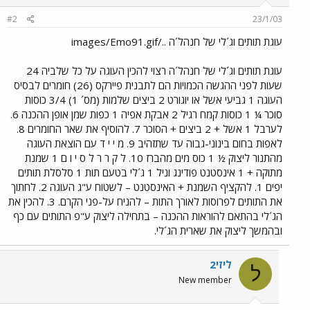
#2
23/1/03
עוגת תותים וג´לי של חנהל´ה ../images/Emo91.gif
עוגת תותים וג´לי של חנהל´ה רצוי להכין העוגה על כל שלביה 24
שעות לפני ההגשה הכמויות הם לתבנית פיירקס (26) חומרים לבסיס
העוגה 1 גביעי אשל או יוגורט 2 ביצים שלמות (מס´ 1) 3/4 כוסות
סוכר ¼ 1 כוסות קמח רגיל 2 אבקת אפיה 1 כפות שמן אופן ההכנה 6.
לערבל 1 אשל + 2 ביצים + הסוכר 7. להוסיף את שאר החומרים 8.
לאפות בחום בינוני-גבוה עד שתזהיב 9. מ י י ד עם הוצאת העוגה
מהתנור ליצוק ½ 1 כוס מים מהברז 10. ל ק ר ר ל ס י ו ם 1 שמנת
מתוקה + 1 אינסטנט פודינג וניל 1 ג´לי בטעם תות 1 סלסלת תותים
יפים 1. להקציף השמנת + האינסטנט – לשטוח ע"ג העוגה 2. לחתוך
את התותים לפרוסות לאורך התות – להניח על-פני הקרם. 3. להכין את
הג´לי בהתאם להוראות ההכנה – בתחילה ליצוק ע"פ התותים עם כף
ובהמשך ליצוק את שארית הג´לי.
ליזי2
ל
New member