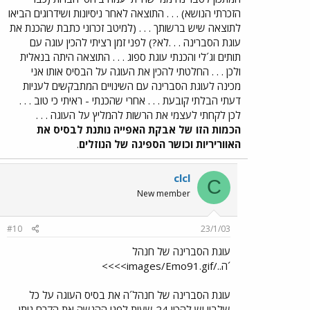
הזכרתי הנושא) . . . התוצאה לאחר ניסיונות ושידרוגים הביאו
לתוצאה שיש ברשותך . . . (למיטב זכרוני כתבת שהכנת את
עוגת הסברינה . . .לא?) לפני זמן רציתי להכין עוגה עם
תותים וג´לי והכנתי עוגת ספוג . . . התוצאה היתה בנאלית
ולכן . . . החלטתי להכין את העוגה על הבסיס אותו אני
מכינה לעוגת הסברינה עם השינויים המתבקשים לעניות
דעתי הבלתי קובעת . . . אחרי שהכנתי - ראיתי כי טוב . . .
לכן לקחתי לעצמי את הרשות להמליץ על העוגה . . .
הכמות הזו של אבקת האפייה נותנת לבסיס את
האווריריות וכושר הספיגה של הנוזלים
.
clcl
C
New member
#10
23/1/03
עוגת הסברינה של חנהל
´ה../images/Emo91.gif>>>>
עוגת הסברינה של חנהל´ה את בסיס העוגה על כל
שלביו יש להכין 24 שעות לפני ההגשה את הקרם ניתן