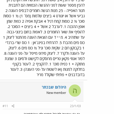
להכין מספר שעות לפני ההגשה הכמויות הם לתבנית
תנור האפייה - 25 מנות הגשה חומרים לבסיס העוגה 2
גביעי אשל או יוגורט 4 ביצים שלמות (מס´ 1) ½ 1 כוסות
סוכר ½ 2 כוסות קמח רגיל 4 אבקת אפיה 2 כפות שמן
אופן ההכנה 1. לערבל 2 אשל + 4 ביצים + הסוכר 2.
להוסיף את שאר החומרים 3. לאפות בחום בינוני-גבוה
עד שתזהיב 4. מ י י ד עם הוצאת העוגה מהתנור ליצוק 1
כוס מים מהברז 5. להרתיח בפינג´אן : 1 כוס שרי-ברנדי
1 בקבוקון רום 2 שקיות סוכר וניל ½ כוס מים 6. ליצוק
על-העוגה ולקרר 7. ליצוק סירופ מייפל על-פני העוגה 8.
לפזר אגוזי פקאן טריים מרוסקים לקישוט ולסיום 3 שמנת
מתוקה + 1 כפית סוכר 1. להקציף 2. לעטר בקצף
בחלוקה למנות (או לשטוח על-פני העוגה) 3. לעטר
בדובדבנים + פתיתי שוקולד מריר
היהלום שבכתר
ה
New member
#11
23/1/03