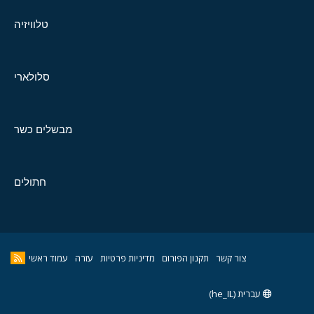
טלוויזיה
סלולארי
מבשלים כשר
חתולים
צור קשר
תקנון הפורום
מדיניות פרטיות
עזרה
עמוד ראשי
עברית (he_IL)