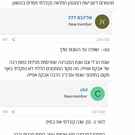
מהפורום לשביעות רצונם/ן המלאה (קיבלתי מסרים בנושא).
אליזבת 777
א
New member
#7
23/1/03
clcl - שאלה על העוגות שלך
עוגת הג´לי וגם עוגת הסברינה שפרסמת מכילות כמות רבה
של אבקת אפייה. מה מקור המתכונים הללו? לא נתקלתי באף
מקום במתכוני עוגות עם כ"כ הרבה אבקת אפייה.
clcl
C
New member
#9
23/1/03
לפני כ- 20 שנה קיבלתי את בסיס
המתכון לסברינה ממי שהייתי עמה ביחסי חברות (כבר