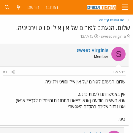
התחבר
הירשם
עם הפנים קדימה
שלום. הגעתם לפורום של אין איל וסוויט וירג'יניה.
פ
פ
12/7/15
sweet virginia
ו
ו
ת
ר
sweet virginia
S
ח
ס
Member
ה
ם
נ
ב
ו
ת
#1
12/7/15
ש
א
א
ר
שלום. הגעתם לפורום של אין איל וסוויט וירג'יניה.
י
ך
אין באפשרותנו לענות כרגע.
אנא השאירו הודעה (אנא! **אנו מתחננים ומייחלים לכך** אנא!)
ואנו נחזור אליכם בהקדם האפשרי.
ביפ.