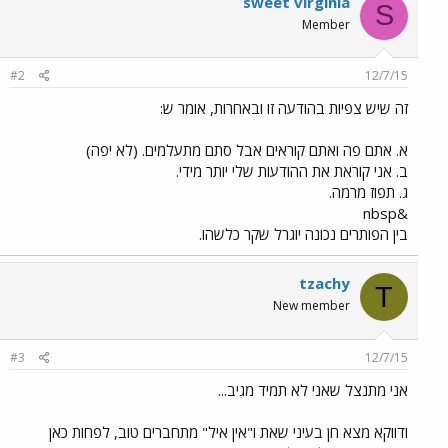
sweet virginia
S
Member
#2
12/7/15
זה שיש צפיות בהודעה זו ובאחרות, אומר ש:
א. אתם פה ואתם קוראים אבל סתם מתעלמים. (לא יפה)
ב. אני קוראת את ההודעות שלי יותר מידי.
ג. תפוז מרמה.
&nbsp
בין הפותרים נכונה יוגרל שקר כלשהו.
tzachy
T
New member
#3
12/7/15
אני מתנצל שאני לא תמיד מגיב...
ודווקא מצא חן בעיני שאת ו"אין איל" מתחברים טוב, לפחות כאן