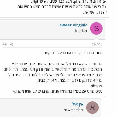
אני אוהב את המשחק, אבל כבר שנים לא שיחקתי.
וגם כי אני אוהב לראות אנשים עושים דברים ממש ממש טוב.
זה נותן השראה.
sweet virginia
S
Member
#9
12/7/15
מתחננים כי ביקרתי בפורום על כוס קפה
שמתסבר שהוא כבר ז"ל ואני חוששת שהמגיפה תגיע גם לכאן.
וחבל. כי די נחמד פה. למרות שרוב הזמן זו רק אני ועצמי, ומידי פעם
יש ספיחים. אז אני חושבת לי שכדאי לנסות. לפחות כדי שיהיה לי
עדיין את המקום לדבר לעצמי, ולא רק בבית.
&nbsp
טניס מורט עצבים?! באמת?! אנחנו מדברים על אותו משחק?
אין איל
א
New member