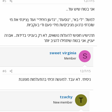
#5
12/7/15
אני בטוח שיש עוד...
למשל: "לי בא", "נוסעת", "גדעון היחידי" ועוד (ציינתי את מי
שזכרתי כרגע) מגיבים/ות מידי פעם ודי בעקביות.
תרגישי/ו חופשי להעלות נושאים, לא רק בענייני בדידות... אם זה
יעניין, אני בטוח שיתחילו להגיב יותר
sweet virginia
S
Member
#6
12/7/15
ניסיתי.. לא עבד. למעשה זכיתי בהתעלמות מופגנת
tzachy
T
New member