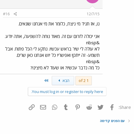
#16
12/7/15
נו, אז תגיד מי ניצח, כלומר את מי אנחנו שונאים.
אני יכולה לזרום עם זה. מאוד נוחה להשפעה, אתה יודע.
&nbsp
לא עולה לי שיר בראש עכשיו. נתקע לי הכל פתוח. אבל
תשמע- זה ייתכן! ואפשרי! כל יוש אנחנו כאן שרים.
&nbsp
כל מה נדבר עכשיו? או שעוד לא מיצינו?
Last
1 of 2
הבא
You must log in or register to reply here.
פייסבוק
Twitter
Reddit
Pinterest
Tumblr
WhatsApp
דואר אלקטרוני
הוסף קישור
Share:
עם הפנים קדימה