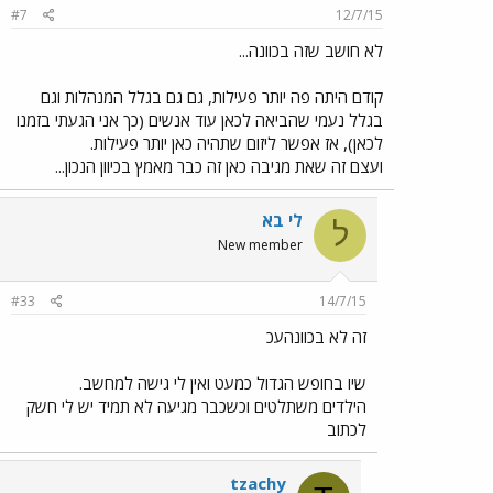
#7
12/7/15
לא חושב שזה בכוונה...
קודם היתה פה יותר פעילות, גם גם בגלל המנהלות וגם
בגלל נעמי שהביאה לכאן עוד אנשים (כך אני הגעתי בזמנו
לכאן), אז אפשר ליזום שתהיה כאן יותר פעילות.
ועצם זה שאת מגיבה כאן זה כבר מאמץ בכיוון הנכון...
לי בא
ל
New member
#33
14/7/15
זה לא בכוונהעכ
שיו בחופש הגדול כמעט ואין לי גישה למחשב.
הילדים משתלטים וכשכבר מגיעה לא תמיד יש לי חשק
לכתוב
tzachy