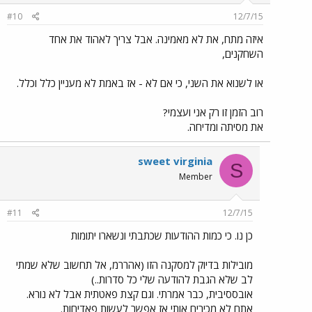
#10
12/7/15
איזה מתח, את לא מאמינה. אבל צריך לאהוד את אחד
השחקנים,
או לשנוא את השני, כי אם לא - אז באמת לא מעניין כלל וכלל.
רוב הזמן זו רק אני ועצמי?
את מסיתה ומדיחה.
sweet virginia
S
Member
#11
12/7/15
כן נו. כי כמות ההודעות שכתבתי ונשארו יתומות
מובילות בדיוק למסקנה הזו (אהררמ, אל תחשוב שלא שמתי
לב שלא הגבת להודעה שלי כל סדרות..)
אובססיבית, כבר אמרתי. וגם קצת פאטתית אבל לא נורא.
אתם לא מכירים אותי אז אפשר לעשות פאדיחות.