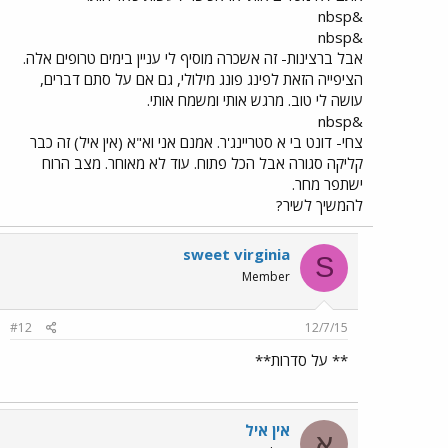
&nbsp
&nbsp
אבל ברצינות- זה אשכרה מוסיף לי עניין בימים טרופים אלה.
הציפייה הזאת לפינג פונג מילולי, גם אם על סתם דברים,
עושה לי טוב. מרגש אותי ומשמח אותי.
&nbsp
צחי- דונט בי א סטריינג'ר. אמנם אני וא"א (אין איל) זה כבר
קליקה סגורה אבל הכל פתוח. עוד לא מאוחר. מצב הרוח
ישתפר מחר.
להמשיך לשיר?
sweet virginia
S
Member
#12
12/7/15
** על סדרות**
אין איל
א