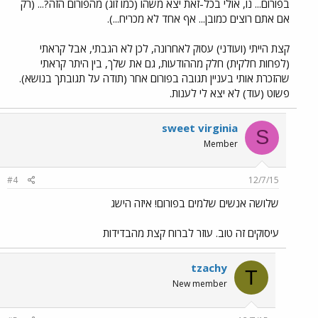
בפורום... נו, אולי בכל-זאת יצא משהו (כמו זוג) מהפורום הזה?... (רק
אם אתם רוצים כמובן... אף אחד לא מכריח...).
קצת הייתי (ועודני) עסוק לאחרונה, לכן לא הגבתי, אבל קראתי
(לפחות חלקית) חלק מההודעות, גם את שלך, בין היתר קראתי
שהזכרת אותי בעניין תגובה בפורום אחר (תודה על תגובתך בנושא).
פשוט (עוד) לא יצא לי לענות.
sweet virginia
S
Member
#4
12/7/15
שלושה אנשים שלמים בפורום! איזה הישג
עיסוקים זה טוב. עוזר לברוח קצת מהבדידות
tzachy
T
New member