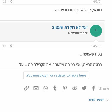
#2
14/7/01
בוודאי,נקבל אותך בחום ובאהבה...
יעל לא רוקדת שעצוב
י
New member
#3
14/7/01
בטח שאפשר.....
ברוכה הבאה, ואני בטוחה שתאהבי את הקהילה פה.... יעל
You must log in or register to reply here.
פייסבוק
Twitter
Reddit
Pinterest
Tumblr
WhatsApp
דואר אלקטרוני
הוסף קישור
Share:
הפסיכולוגית