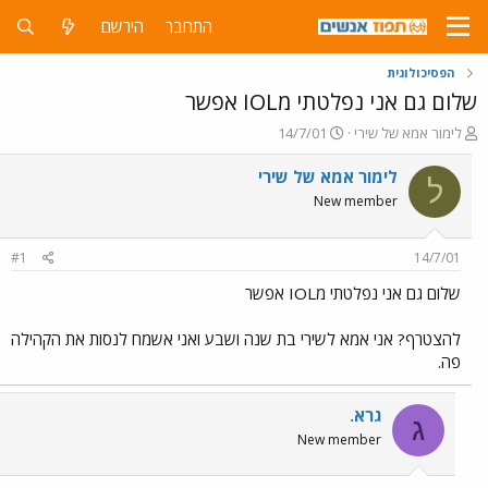
התחבר
הירשם
הפסיכולוגית
שלום גם אני נפלטתי מIOL אפשר
פ
פ
לימור אמא של שירי
14/7/01
ו
ו
ת
ר
לימור אמא של שירי
ל
ח
ס
New member
ה
ם
נ
ב
ו
ת
#1
14/7/01
ש
א
א
ר
שלום גם אני נפלטתי מIOL אפשר
י
ך
להצטרף? אני אמא לשירי בת שנה ושבע ואני אשמח לנסות את הקהילה
פה.
גרא.
ג
New member