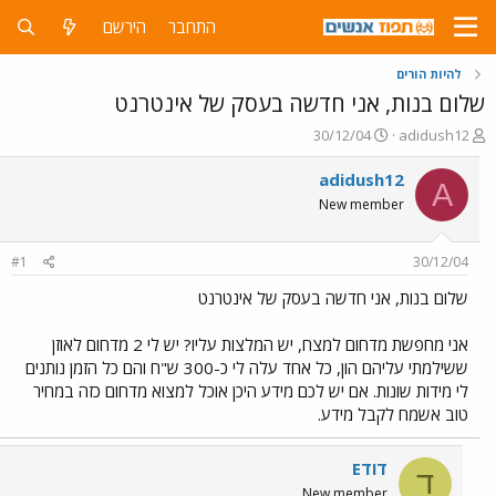
התחבר
הירשם
להיות הורים
שלום בנות, אני חדשה בעסק של אינטרנט
פ
פ
30/12/04
adidush12
ו
ו
ת
ר
adidush12
A
ח
ס
New member
ה
ם
נ
ב
ו
ת
#1
30/12/04
ש
א
א
ר
שלום בנות, אני חדשה בעסק של אינטרנט
י
ך
אני מחפשת מדחום למצח, יש המלצות עליו? יש לי 2 מדחום לאוזן
ששילמתי עליהם הון, כל אחד עלה לי כ-300 ש"ח והם כל הזמן נותנים
לי מידות שונות. אם יש לכם מידע היכן אוכל למצוא מדחום כזה במחיר
טוב אשמח לקבל מידע.
דודE
ד
New member