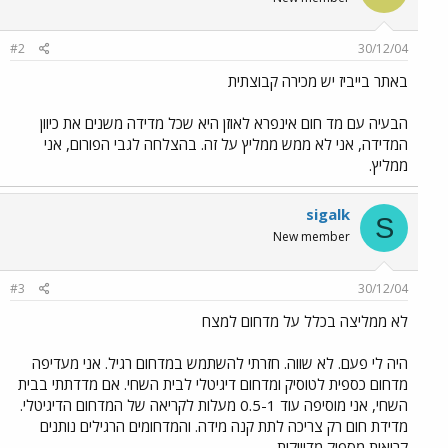
#2
30/12/04
באתר בייביז יש מכירה קבוצתית
הבעיה עם מד חום אינפרא לאוזן היא שכל מדידה משנים את כיוון
המדידה, אני לא ממש ממליץ על זה. בהצלחה לגבי הפורום, אני
ממליץ.
sigalk
S
New member
#3
30/12/04
לא ממליצה בכלל על מדחום למצח
היה לי פעם. לא שווה. חזרתי להשתמש במדחום רגיל. אני מעדיפה
מדחום כספית לטוסיק ומדחום דיגיטלי לבית השחי. אם מדדתתי בבית
השחי, אני מוסיפה עוד 0.5-1 מעלות לקריאה של המדחום הדיגיטלי.
מדידת חום רק צריכה לתת קנה מידה. והמדחומים הרגילים נותנים
קריאות מספיק מדוייקות.