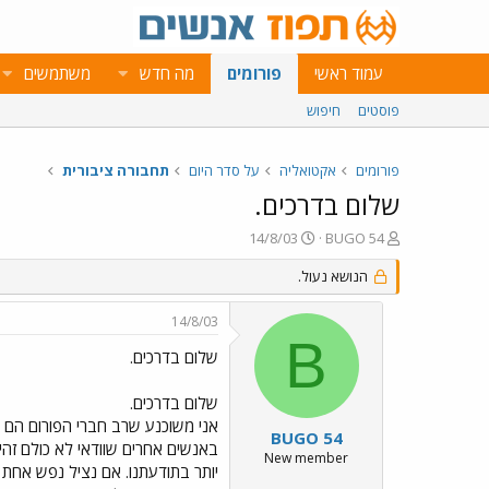
עמוד ראשי
פורומים
מה חדש
משתמשים
פוסטים
חיפוש
פורומים
אקטואליה
על סדר היום
תחבורה ציבורית
שלום בדרכים.
פ
פ
14/8/03
BUGO 54
ו
ו
ת
הנושא נעול.
ר
ח
ס
ה
ם
14/8/03
נ
ב
B
ו
ת
שלום בדרכים.
ש
א
א
ר
שלום בדרכים.
י
אני משוכנע שרב חברי הפורום הם 
ך
BUGO 54
באנשים אחרים שוודאי לא כולם זהי
New member
יותר בתודעתנו. אם נציל נפש אחת 