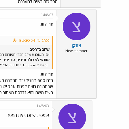
מסר כזה ראויה להערכה.
14/8/03
צ
תודה !!!.
נכתב ע"י BUGO 54:
צחקן
שלום בדרכים.
New member
אני משוכנע שרב חברי הפורום הם 
שוודאי לא כולם זהירים, טוב יהיה
- בזאת יבוא שכרנו
בתחתית הפלייר
תודה !!!.
שבתמונה רוצה לפנות אבל יש נול
בשם משה והוא נדרסס מאטובוס ב
14/8/03
צ
אופסי... שחכתי את המפה