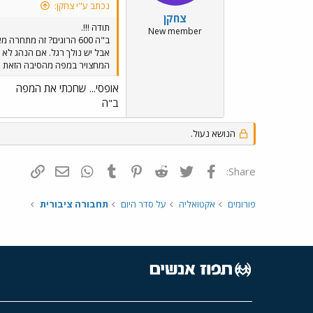
נכתב ע"י צחקן:
צחקן
תודה !!!.
New member
אבל יש נולך רגל. אם הנהג לא 
המחצויר במפה מהסיבה הזאת !!!
אופסי... שחכתי את המפה
ב"ה
הנושא נעול.
פייסבוק
Twitter
Reddit
Pinterest
Tumblr
WhatsApp
דואר אלקטרונ
הוסף קי
Share:
פורומים
אקטואליה
על סדר היום
תחבורה ציבורית