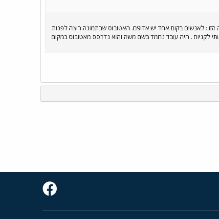
ב"ה 600 הרוגים? זה מתחרה מאוד טוב בערפאת !!!. אני, כבר כתבתי ונתתי מפה של מקומות שכבר היה בהם קטל מהסיבה הזו : לאנשים בקום אחד יש אדו9ם. האטובוס שבתמונה רוצה לפנות
ותי לקניות . היה עובד נחמד בשם משה והוא נדרסס מאטובוס במקום