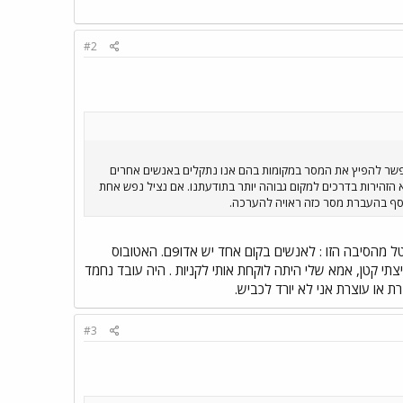
#2
 אפשר להפיץ את המסר במקומות בהם אנו נתקלים באנשים אחרים
א הזהירות בדרכים למקום גבוהה יותר בתודעתנו. אם נציל נפש אחת
סף בהעברת מסר כזה ראויה להערכה.
ב"ה 600 הרוגים? זה מתחרה מאוד טוב בערפאת !!!. אני, כבר כתבתי ונתתי מפה של מקומות שכבר היה בהם קטל מהסיבה הזו : לאנשים בקום אחד יש אדו9ם. האטובוס
י קטן, אמא שלי היתה לוקחת אותי לקניות . היה עובד נחמד
 או עוצרת אני לא יורד לכביש.
#3