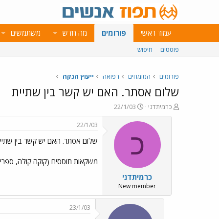
עמוד ראשי
פורומים
מה חדש
משתמשים
פוסטים
חיפוש
פורומים
המומחים
רפואה
ייעוץ הנקה
שלום אסתר. האם יש קשר בין שתיית
פ
פ
כרמיתדני
22/1/03
ו
ו
ת
ר
22/1/03
ח
ס
כ
שלום אסתר. האם יש קשר בין שתיי
ה
ם
נ
ב
ו
ת
משקאות תוססים (קוקה קולה, ספרייט
ש
א
כרמיתדני
א
ר
י
New member
ך
23/1/03