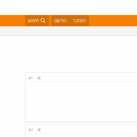
התחבר
הירשם
חיפוש
#1
#2