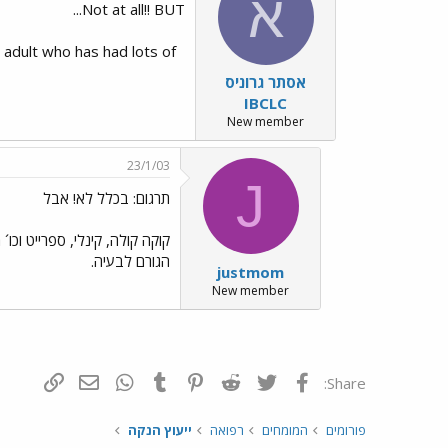
א
Not at all!! BUT...
an adult who has had lots of
אסתר גרוניס
IBCLC
New member
23/1/03
J
תרגום: בכלל לא! אבל
קוקה קולה, קינלי, ספרייט וכ
הגורם לבעיה.
justmom
New member
פייסבוק
Twitter
Reddit
Pinterest
Tumblr
WhatsApp
דואר אלקטרונ
הוסף קי
Share:
פורומים
המומחים
רפואה
ייעוץ הנקה