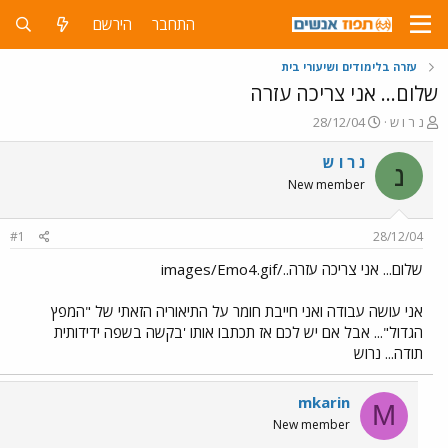
התחבר
הירשם
עזרה בלימודים ושיעורי בית
שלום... אני צריכה עזרה
פ
פ
נ ר ו ש
28/12/04
ו
ו
ת
ר
נ ר ו ש
נ
ח
ס
New member
ה
ם
נ
ב
ו
ת
#1
28/12/04
ש
א
א
ר
שלום... אני צריכה עזרה../images/Emo4.gif
י
ך
אני עושה עבודה ואני חייבת חומר על התיאוריה הזאתי של "המפץ
הגדול"... אבל אם יש לכם אז תכתבו אותו 'בקשה בשפה ידידותית
תודה... נרוש
mkarin
M
New member