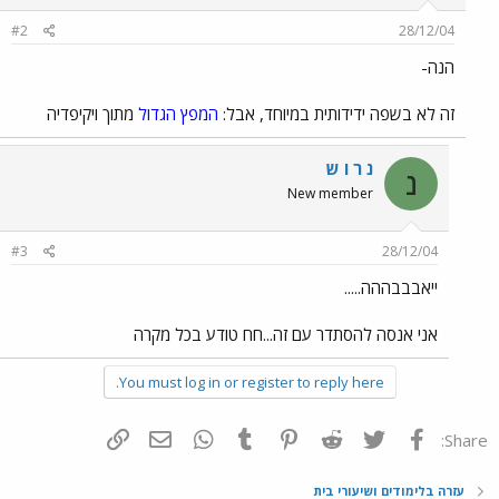
#2
28/12/04
הנה-
זה לא בשפה ידידותית במיוחד, אבל:
המפץ הגדול
מתוך ויקיפדיה
נ ר ו ש
נ
New member
#3
28/12/04
ייאבבבההה.....
אני אנסה להסתדר עם זה...חח טודע בכל מקרה
You must log in or register to reply here.
פייסבוק
Twitter
Reddit
Pinterest
Tumblr
WhatsApp
דואר אלקטרוני
הוסף קישור
Share:
עזרה בלימודים ושיעורי בית