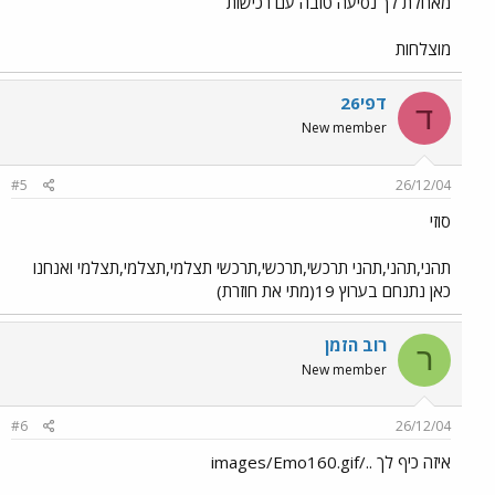
מאחלת לך נסיעה טובה עם רכישות
מוצלחות
דפי26
ד
New member
#5
26/12/04
סוזי
תהני,תהני,תהני תרכשי,תרכשי,תרכשי תצלמי,תצלמי,תצלמי ואנחנו
כאן נתנחם בערוץ 19(מתי את חוזרת)
רוב הזמן
ר
New member
#6
26/12/04
איזה כיף לך ../images/Emo160.gif