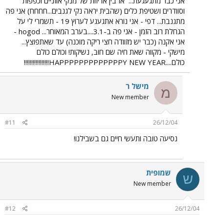
אני כבר מתגעגעת...
אז בין אריזות של מנקי אוזניים וכפפות
וסוודרים ושטיפת כלים (שהבית יראה נקי לגנבים...חחחח) אני פה
מתגנבת... דפי - אני נורא אתגעגע לערוץ 19 - תשמרי לי על
הגחלת רוב הזמן - אני פה ב-3.1....בערב המאוחר... hogod -
אני אקנה (כבר יש מזוודה חצי ריקה מוכנה) עד שאתפוצץ...
מישקי - מקווה שאת חיה שם חוּב, נשיקות! וכולם כולם
כולם....HAPPPPPPPPPPPPPY NEW YEAR!!!!!!!!!!!!!!!!!
מישל ר
מ
New member
#11
26/12/04
נסיעה טובה ותעשי חיים גם בשבילנו!
שמופית
ש
New member
#12
26/12/04