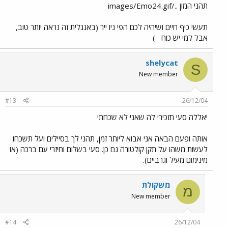
תהני המון ../images/Emo24.gif
תעשי כיף חיים ושיהיה לכם הפי ניו ייר (באנגלית זה נראה יותר טוב,
אבל למי יש כוח
)
shelycat
S
New member
#13
26/12/04
יאללה סעי תזכירי לה שאני לא שכחתי
אותה ופעם הבאה אני אבוא ליותר זמן, תהני לך בסיילים ועל תשכחו
לעשות משהו על תקן קולטורה גם כן. סעי בשלום וחיזרי עם ברכה (או
מינימום מעיל וגרביים).
משקולת
מ
New member
#14
26/12/04