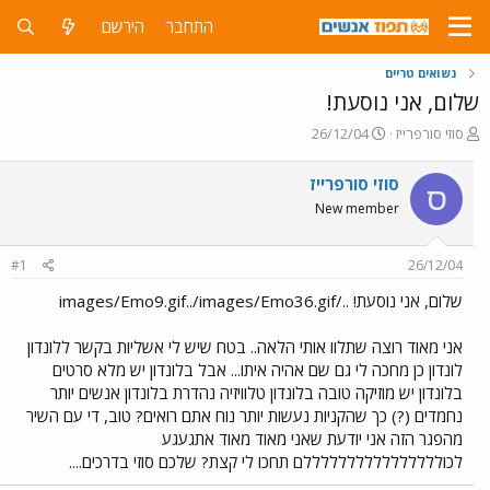
התחבר
הירשם
נשואים טריים
שלום, אני נוסעת!
פ
פ
סוזי סורפרייז
26/12/04
ו
ו
ת
ר
סוזי סורפרייז
ס
ח
ס
New member
ה
ם
נ
ב
ו
ת
#1
26/12/04
ש
א
א
ר
שלום, אני נוסעת! ../images/Emo9.gif../images/Emo36.gif
י
ך
אני מאוד רוצה שתלוו אותי הלאה.. בטח שיש לי אשליות בקשר ללונדון
לונדון כן מחכה לי גם שם אהיה איתו... אבל בלונדון יש מלא סרטים
בלונדון יש מוזיקה טובה בלונדון טלוויזיה נהדרת בלונדון אנשים יותר
נחמדים (?) כך שהקניות נעשות יותר נוח אתם רואים? טוב, די עם השיר
מהפגר הזה אני יודעת שאני מאוד מאוד אתגעגע
לכוללללללללללללללללם תחכו לי קצת? שלכם סוזי בדרכים....