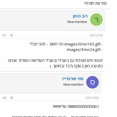
מתי את חוזרת?
רוב הזמן
ר
New member
#7
26/12/04
../images/Emo163.gif הכי חשוב - תהני תבלי
../images/Emo24.gif
תעשי חיים ותצלמי גם בשבילי ובשביל השלישיה הסודית
אנחנו
נתגעגע כאן בשקט (לבד ובחושך
)
סוזי סורפרייז
ס
New member
#8
26/12/04
נשממממממממווווווות שלי!!!!!!!!!!