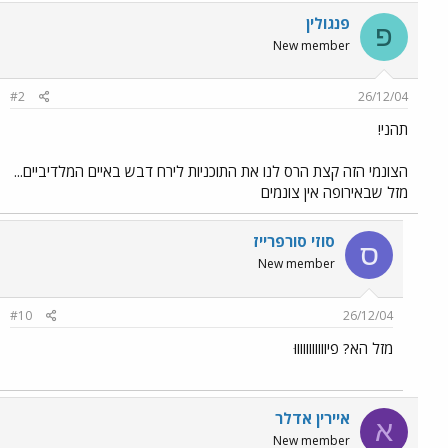
פנגולין
פ
New member
#2
26/12/04
תהני!
הצונמי הזה קצת הרס לנו את התוכניות לירח דבש באיים המלדיביים...
מזל שבאירופה אין צונמים
סוזי סורפרייז
ס
New member
#10
26/12/04
מזל הא? פיוווווווווווּ
איירין אדלר
א
New member