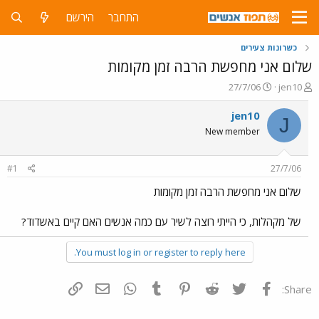
התחבר
הירשם
כשרונות צעירים
שלום אני מחפשת הרבה זמן מקומות
פ
פ
27/7/06
jen10
ו
ו
ת
ר
jen10
J
ח
ס
New member
ה
ם
נ
ב
ו
ת
#1
27/7/06
ש
א
א
ר
שלום אני מחפשת הרבה זמן מקומות
י
ך
של מקהלות, כי הייתי רוצה לשיר עם כמה אנשים האם קיים באשדוד?
You must log in or register to reply here.
פייסבוק
Twitter
Reddit
Pinterest
Tumblr
WhatsApp
דואר אלקטרוני
הוסף קישור
Share: