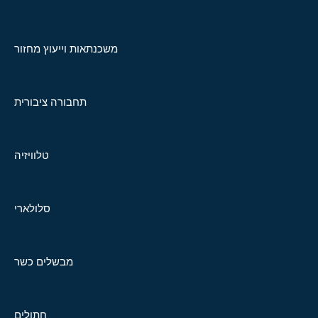
משכנתאות וייעוץ מחזור
תחבורה ציבורית
טלוויזיה
סלולארי
מבשלים כשר
חתולים