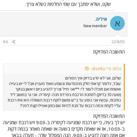
שקט, ושלא יסתבך עם שתי החלפות כשלא צריך.
איליה.
א
New member
#4
22/8/03
התשובה המדויקת
נכתב ע"י drunky:
שלום, אני לא יודע בדיוק איך הפורום
עובד, כלומר קראתי חלק מההודעות ונשמע מאוד מעניין אבל לי יש בעייה
ואשמח אם תוכלו לעזור לי: **אני חייל וצריך להגיע ביום ראשון בבוקר
(שעה 10 בדיוק) לתחנת הרכבת בפרדס חנה- קיסריה. אני גר במושב ליד
נתיבות, עכשיו אני נוסע עד ב"ש ומשם לוקח רכבת השאלה היא איזו רכבת
עליי לקחת וכמה רכבות על מנת להיות שם בזמן ואפילו קצת לפני?
התשובה המדויקת
יש לך בעיה, כי יש רכבת שמגיעה לקיסריה ב-9:03 ויש רכבת שמגיעה
ב-10:03, אז או שאתה מקדים בשעה או שאתה מאחר בכמה דקות.
אם אתה רוצה להגיע ב-9:03, הנה המסלול שלך: - תעלה בבאר