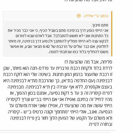
נכתב ע"י איליה.:
סתם סיבוך.
אני הייתי נוסע דרך בנימינה סתם בשביל הכיף, כי אני כבר מכיר את
כל התחנות ואני לא חושש להתבלבל. אבל לאדם שבא לפורום
לבקש עצה לא הייתי ממליץ להסתבך ולנסוע דרך בנימינה, זה מיותר
לחלוטין. אם כבר עולים על הרכבת של 6:42 מבאר שבע, אז אפשר
פשוט להחליף בלוד כמו שכתבתי למטה.
סליחה, אבל מה שהצעת לו
לרדת בלוד ולקחת רכבת פרברית עד פרדס-חנה הוא מיותר, שכן
זו רכבת שתעצור בהמון המון תחנות. בשיטה שלי הוא לוקח רכבת
לבנימינה (עם החלפה בת"א), כך שהרכבת מת"א לבנימינה היא
בעצם אקספרס, ללא אף עצירה בין ת"א לבנימינה. מבנימינה
לפ"ח-קיסריה זה 3 עד 5 דקות נסיעה, אמנם בכוון ההפוך, אז
מה? לחייל זה בחינם. ואפילו אני אם הייתי בב"ש וצריך לקיסריה
הייתי עושה את מה שהצעתי לו, אפילו שאני אזרח ומשלם על
הנסיעה. ואגב, אולי הייתי "מתחמן" וקונה כרטיס ב"ש - קיסריה
ולא משלם על הקטע של המעין הלוך חזור בין פ"ח לבנימינה
ובחזרה לפ"ח.