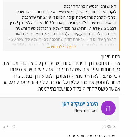
חיפוש זמני הנסיעה באתר הרכבת
לוקה מאוד בחסר ! למשל, ביצוע שאילתא על רכבת בין באר-שבע
(מרכז) לתחנת פרדס-חנה_קיסריה ביום א' 24.8 הרי שהרכבת
הראשונה מגיעה לפ"ח-קיסריה רק אחרי 10:30. אבל זה לא נכון ! צריך
לבצע 2 שאילתות : הראשונה מבאר-שבע_מרכז לבנימינה והשניה
מבנימינה לפרדס-חנה_קיסריה (לזכור בטור של התאריך לשים את
התאריך של יום א'). ואז אתה רואה שהרכבת מבאר שבע של שעה 7:20
בבוקר מגיעה לבנימינה בשעה 9:14 ובשעה 9:17 וגם בשעה 9:56 יש
לחץ כדי להרחיב...
רכבות מבנימינה לפרדס-חנה. זמן הנסיעה בין 2 התחנות הוא פחות מ-5
דקות. כך שאפילו תוכל לתפוס מונית שירות, אם יש, מבנימינה
סתם סיבוך.
לפרדס-חנה, שכן ביום א' הרכבות נוטות לא לעמוד בלוח הזמנים שלהן.
אני הייתי נוסע דרך בנימינה סתם בשביל הכיף, כי אני כבר מכיר את
אם אתה בטוח רוצה להגיע בזמן תוכל לתפוס את הרכבת של 6:40
כל התחנות ואני לא חושש להתבלבל. אבל לאדם שבא לפורום
מהתחנה המרכזית של באר שבע לבנימינה ושם להחליף רכבת לכוון
לבקש עצה לא הייתי ממליץ להסתבך ולנסוע דרך בנימינה, זה
פרדס-חנה. שים לב, הרכבות מבנימינה לפ"ח יוצאות (ב-99%
מיותר לחלוטין. אם כבר עולים על הרכבת של 6:42 מבאר שבע, אז
מהמקרים) ברציף 3.
אפשר פשוט להחליף בלוד כמו שכתבתי למטה.
הערב יענקלה לאן
ה
New member
#9
22/8/03
סליחה, אבל מה שהצעת לו