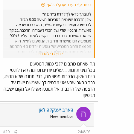
נכתב ע"י הערב יענקלה לאן:
לטובתך כדאי לך לרדת ב"הגנה"
שכן הרכבת שיוצאת בסביבות השעה 8:00 מלוד
לבנימינה ועוצרת בקיסריה-פ"ח, היא רכבת שבאה
מאשדוד. ומנסיון שלי ושל חברי לעבודה, הרכבת בבוקר
שבאה מאשדוד כבר ברחובות קשה לעלות עליה ! 90%
מנוסעיה הם מאשדוד ורחובות הנוסעים לת"א. היא
מפוצצת והרוב המכריע של נוסעיה יורדים ב-4 התחנות
התל-אביביות (הגנה,שלום,מרכז,אונ'). לכן, בתחנת
לחץ כדי להרחיב...
ההגנה כבר ירדו חלק גדול מאלו שעלו על הרכבת
באשדוד, יבנה, רחובות ולוד. ומדובר בהמון המון אנשים.
מה שאתם כותבים לגבי כמות הנוסעים
מה עוד שבתחנת ההגנה כל הרכות לצפון יוצאות מרציף
בכל מיני תחנות .....עולים יורדים וכדומה לא רלוונטי
1 , תרתי משמע בעוד שבלוד תצטרך לעבור בין רציפים
ביום ראשון. הרכבות מפוצצות, בכל תחנה שלא תהיה,
שונים לגמרי (ע"י הן גשר ו/או מנהרה) מה שקצת מסבך
כבר מבאר שבע אני מבטיח לך שאנשים ישבו על
את הדברים למי שלא מיומן ועוד סוחב צ'ימידן גדול. לכן,
הרצפה של הרכבת, אל תפנטז אפילו על מקום ישיבה
אני הייתי לוקח את הרכבת של 6:40 מב"ש ויורד בהגנה.
מניסיון!
ומחכה על אותו רציף עד השעה 8:15 שבה אמורה
הרכבת הפרברית לקחת אותך לקיסריה.
הערב יענקלה לאן
ה
New member
#20
24/8/03