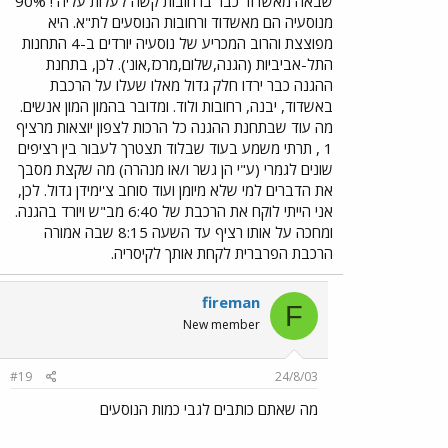
שבאה מאשדוד כבר ברחובות קשה לעלות עליה ! 90%
מנוסעיה הם מאשדוד ורחובות הנוסעים לת"א. היא
מפוצצת והרוב המכריע של נוסעיה יורדים ב-4 התחנות
התל-אביביות (הגנה,שלום,מרכז,אונ'). לכן, בתחנת
ההגנה כבר ירדו חלק גדול מאלו שעלו על הרכבת
באשדוד, יבנה, רחובות ולוד. ומדובר בהמון המון אנשים.
מה עוד שבתחנת ההגנה כל הרכות לצפון יוצאות מרציף
1 , תרתי משמע בעוד שבלוד תצטרך לעבור בין רציפים
שונים לגמרי (ע"י הן גשר ו/או מנהרה) מה שקצת מסבך
את הדברים למי שלא מיומן ועוד סוחב צ'ימידן גדול. לכן,
אני הייתי לוקח את הרכבת של 6:40 מב"ש ויורד בהגנה.
ומחכה על אותו רציף עד השעה 8:15 שבה אמורה
הרכבת הפרברית לקחת אותך לקיסריה.
fireman
F
New member
#19
24/8/03
מה שאתם כותבים לגבי כמות הנוסעים