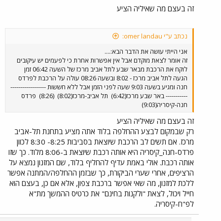
זה בעצם מה שאיליה הציע
נכתב ע"י omer landau:
אני הייתי עושה את הדבר הבא:....
זה אומר לצאת מוקדם אבל אין אפשרות אחרת כי לפעמים יש עיקובים
לוקח את הרכבת מבאר שבע לתל אביב מרכז של השעה 06:42 זמן
הגעה לתל אביב מרכז - 8:02 ובשעה 08:26 עולה על הרכבת לפרדס
חנה ומגיע בשעה 9:03 שעה לפני הזמן אבל ללא חששות ------------------
----------- באר שבע מרכז(6:42)
תל אביב-מרכז(8:02)
(8:26)
פרדס
חנה-קיסריה(9:03)
זה בעצם מה שאיליה הציע
רק שבמקום לבצע ההחלפה בלוד אתה מציע בתחנת תל-אביב
מרכז. אם תשים לב הרכבת שיוצאת בסביבות 8:25- 8:30 לכוון
פרדס-חנה_קיסריה היא אותה רכבת שיוצאת ב-8:06 מלוד. כך שזו
אותה רכבת. אולי באמת עדיף להחליף בלוד, שם המזנון נמצא על
הרציפים, אחרי שערי הביקורת, כך שבזמן ההחלפה/המתנה אפשר
ללכת למזנון, מה שאי אפשר ברכבת צפון, אלא אם כן, בעצם הוא
חייל ויכול, לצאת "ולקנות בחינם" את כרטיס ההמשך מת"א
לפ"ח-קיסריה.