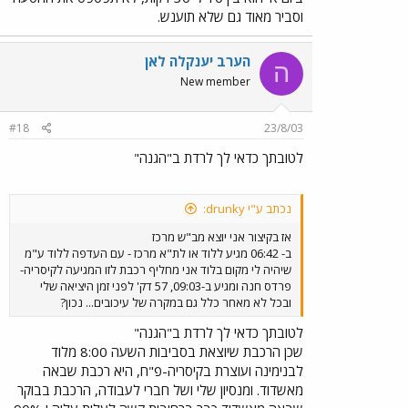
וסביר מאוד גם שלא תוענש.
הערב יענקלה לאן
ה
New member
#18
23/8/03
לטובתך כדאי לך לרדת ב"הגנה"
נכתב ע"י drunky:
אז בקיצור אני יוצא מב"ש מרכז
ב- 06:42 מגיע ללוד או לת"א מרכז - עם העדפה ללוד ע"מ
שיהיה לי מקום בלוד אני מחליף רכבת לזו המגיעה לקיסריה-
פרדס חנה ומגיע ב-09:03, 57 דק' לפני זמן היציאה שלי
ובכל לא מאחר כלל גם במקרה של עיכובים... נכון?
לטובתך כדאי לך לרדת ב"הגנה"
שכן הרכבת שיוצאת בסביבות השעה 8:00 מלוד
לבנימינה ועוצרת בקיסריה-פ"ח, היא רכבת שבאה
מאשדוד. ומנסיון שלי ושל חברי לעבודה, הרכבת בבוקר