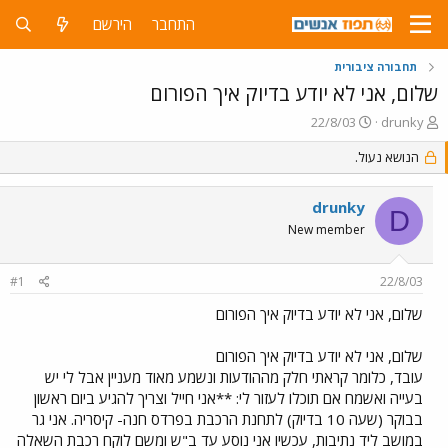
התחבר
הירשם
תחבורה ציבורית
שלום, אני לא יודע בדיוק איך הפורום
פ
פ
22/8/03
drunky
ו
ו
ת
הנושא נעול.
ר
ח
ס
ה
ם
drunky
נ
ב
D
ו
ת
New member
ש
א
א
ר
#1
22/8/03
י
ך
שלום, אני לא יודע בדיוק איך הפורום
שלום, אני לא יודע בדיוק איך הפורום
עובד, כלומר קראתי חלק מההודעות ונשמע מאוד מעניין אבל לי יש
בעייה ואשמח אם תוכלו לעזור לי: **אני חייל וצריך להגיע ביום ראשון
בבוקר (שעה 10 בדיוק) לתחנת הרכבת בפרדס חנה- קיסריה. אני גר
במושב ליד נתיבות, עכשיו אני נוסע עד ב"ש ומשם לוקח רכבת השאלה