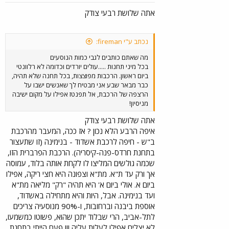
אתה שלושת רבעי צודק
נכתב ע"י fireman:
מה שאתם כותבים לגבי כמות הנוסעים
בכל מיני תחנות .....עולים יורדים וכדומה לא רלוונטי
ביום ראשון. הרכבות מפוצצות, בכל תחנה שלא תהיה,
כבר מבאר שבע אני מבטיח לך שאנשים ישבו על
הרצפה של הרכבת, אל תפנטז אפילו על מקום ישיבה
מניסיון!
אתה שלושת רבעי צודק
איפה הרבע הלא נכון ? אז ככה, המעבר מהרכבת
ב"ש - חיפה לרכבת אשדוד - בנימינה (זו שתעצור
בתחנת חרדס-פנה-קיסריה). הרכבת הפרברית הזו,
שכמה גולשים המליצו לו לקחת אותה בלוד, עמוסה
אך ורק עד ת"א. מת"א וצפונה היא חצי ריקה, אפילו
ביום א. אולי ביום א' היא תהיה "רק" מליאה מת"א
ועד בנימינה. אבל, היות והיא מתחילה באשדוד,
אוספת ביבנה וברחובות, ו-90% מנוסעיה צריכים
לתל-אביב, הרי שבלוד יתכן שהוא, פשוטו כמשמעו,
לא יצליח אפילו לעלות עליה !!! פעם הייתי בתחנת