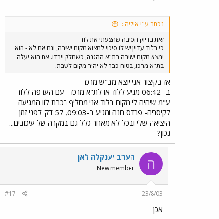
נכתב ע"י איליה.:
זאת בדיוק הסיבה שהצעתי את לוד
כי בלוד עדיין יש לו סיכוי למצוא מקום ישיבה, וגם אם לא - הוא
ימצא מקום ישיבה בת"א ההגנה, כשחלק יירדו. אם הוא יעלה
בת"א מרכז, בטוח כבר לא יהיה מקום לשבת.
אז בקיצור אני יוצא מב"ש מרכז
ב- 06:42 מגיע ללוד או לת"א מרכז - עם העדפה ללוד
ע"מ שיהיה לי מקום בלוד אני מחליף רכבת לזו המגיעה
לקיסריה- פרדס חנה ומגיע ב-09:03, 57 דק' לפני זמן
היציאה שלי ובכל לא מאחר כלל גם במקרה של עיכובים...
נכון?
הערב יענקלה לאן
ה
New member
#17
23/8/03
אכן