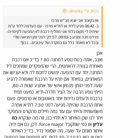
נכתב ע"י drunky:
אז בקיצור אני יוצא מב"ש מרכז
ב- 06:42 מגיע ללוד או לת"א מרכז - עם העדפה ללוד ע"מ
שיהיה לי מקום בלוד אני מחליף רכבת לזו המגיעה לקיסריה-
פרדס חנה ומגיע ב-09:03, 57 דק' לפני זמן היציאה שלי
ובכל לא מאחר כלל גם במקרה של עיכובים... נכון?
אכן
ואגב, אתה בטח נוסע למחנה 80 ? בד"כ אם רכבת
מאחרת בצורה דראמטית, הרי שהמפקדים שמחכים ליד
התחנה יחד עם ההסעה ימשיכו לחכות לה ולא יענישו את
המאחרים, במיוחד אם תהיו על הרכבת שאמורה להגיע
שעה לפני הזמן. מנסיון אישי של אמצע שנות ה-80,
הייתי נוסע הרבה על הציר חדרה-ת"א. כמעט תמיד
ברכבת ולעתים נדירות יותר באוטובוס או טרמפים. פעם
אחת הרכבת שהיתה מגיעה לפני 7:30 לת"א אחרה
משמעותית והייתי עם עוד כמה חיילים מהקורס והמפקד
ויתר לנו שכן האיחור לא תלוי בנו, וזה מה שנקרא
כח
עליון
או כפי שמקובל force major. לכן, גם אם יהיה
איחור מוגזם על שעה, מה שסופר נדיר, בד"כ האיחור
ביום א' הוא בין 10 ל-30 דקות, לא תפספס את ההסעה