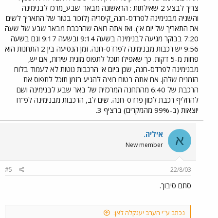
צריך לבצע 2 שאילתות : הראשונה מבאר-שבע_מרכז לבנימינה
והשניה מבנימינה לפרדס-חנה_קיסריה (לזכור בטור של התאריך לשים
את התאריך של יום א'). ואז אתה רואה שהרכבת מבאר שבע של שעה
7:20 בבוקר מגיעה לבנימינה בשעה 9:14 ובשעה 9:17 וגם בשעה
9:56 יש רכבות מבנימינה לפרדס-חנה. זמן הנסיעה בין 2 התחנות הוא
פחות מ-5 דקות. כך שאפילו תוכל לתפוס מונית שירות, אם יש,
מבנימינה לפרדס-חנה, שכן ביום א' הרכבות נוטות לא לעמוד בלוח
הזמנים שלהן. אם אתה בטוח רוצה להגיע בזמן תוכל לתפוס את
הרכבת של 6:40 מהתחנה המרכזית של באר שבע לבנימינה ושם
להחליף רכבת לכוון פרדס-חנה. שים לב, הרכבות מבנימינה לפ"ח
יוצאות (ב-99% מהמקרים) ברציף 3.
איליה.
א
New member
#5
22/8/03
סתם סיבוך.
נכתב ע"י הערב יענקלה לאן: