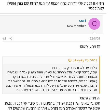
היא איזו רכבת עליי לקחת וכמה רכבות על מנת להיות שם בזמן ואפילו
קצת לפני?
curi
C
New member
#2
22/8/03
זה ממש פשוט
נכתב ע"י drunky:
שלום, אני לא יודע בדיוק איך הפורום
עובד, כלומר קראתי חלק מההודעות ונשמע מאוד מעניין אבל לי יש בעייה
ואשמח אם תוכלו לעזור לי: **אני חייל וצריך להגיע ביום ראשון בבוקר
(שעה 10 בדיוק) לתחנת הרכבת בפרדס חנה- קיסריה. אני גר במושב ליד
נתיבות, עכשיו אני נוסע עד ב"ש ומשם לוקח רכבת השאלה היא איזו רכבת
עליי לקחת וכמה רכבות על מנת להיות שם בזמן ואפילו קצת לפני?
זה ממש פשוט
תסתכל באתר של רכבת ישראל ב"זמנים ותעריפים" על רכבות מבאר
שבע עד לקיסריה/פרדס חנה ותחפש את זמן ההגעה שמתאים לך.