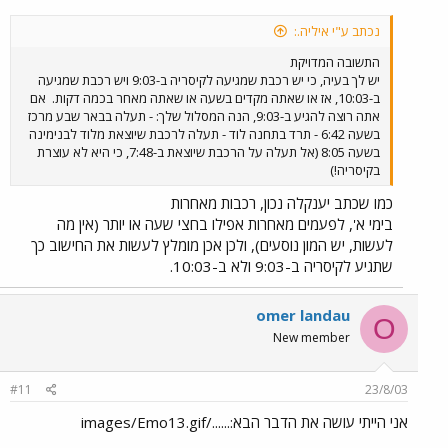
נכתב ע"י איליה.:
התשובה המדויקת
יש לך בעיה, כי יש רכבת שמגיעה לקיסריה ב-9:03 ויש רכבת שמגיעה
ב-10:03, אז או שאתה מקדים בשעה או שאתה מאחר בכמה דקות.
אם
אתה רוצה להגיע ב-9:03, הנה המסלול שלך: - תעלה בבאר שבע מרכז
בשעה 6:42 - תרד בתחנה לוד - תעלה לרכבת שיוצאת מלוד לבנימינה
בשעה 8:05 (אל תעלה על הרכבת שיוצאת ב-7:48, כי היא לא עוצרת
בקיסריה!)
כמו שכתב יענקלה נכון, רכבות מאחרות
בימי א', לפעמים מאחרות אפילו בחצי שעה או יותר (אין מה
לעשות, יש המון נוסעים), ולכן אכן מומלץ לעשות את החישוב כך
שתגיע לקיסריה ב-9:03 ולא ב-10:03.
omer landau
O
New member
#11
23/8/03
אני הייתי עושה את הדבר הבא:....../images/Emo13.gif