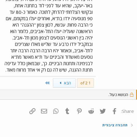
באר-יעקב, שהיא עוד לפני לוד בתחנה אחת,
ובקושי הצלחתי להדחק לתוכה. כאמור כ-80 עד
90 מנוסעיה ירדו בת"א, ואחרים יעלו במקומם, אם
כי הרבה פחות. עכשיו, לכוון צפון "ההגנה" היא
הראשונה שעליה יעלו התל-אביבים, כלומר הוא
יהיה בין ראשוני הנוסעים לצפון מכוון תל-אביב.
ובמקביל ירדו כרבע עד שליש מאלו שצריכים
לתל-אביב, וכאמור יהיו הרבה הרבה הרבה יותר
נוסעים מאשדוד והביניים עד ת"א מאשר מת"א
לבנימינה ותחנות הביניים. כך, שבמאזן כולל עדיפה
תחנת ההגנה, שיש לה גם רק אי אחד מרווח מאוד.
Last
1 of 2
הבא
הנושא נעול.
פייסבוק
Twitter
Reddit
Pinterest
Tumblr
WhatsApp
דואר אלקטרוני
הוסף קישור
Share:
תחבורה ציבורית