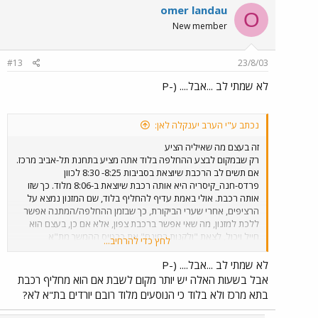
omer landau
O
New member
#13
23/8/03
לא שמתי לב ...אבל.... (-P
נכתב ע"י הערב יענקלה לאן:
זה בעצם מה שאיליה הציע
רק שבמקום לבצע ההחלפה בלוד אתה מציע בתחנת תל-אביב מרכז.
אם תשים לב הרכבת שיוצאת בסביבות 8:25- 8:30 לכוון
פרדס-חנה_קיסריה היא אותה רכבת שיוצאת ב-8:06 מלוד. כך שזו
אותה רכבת. אולי באמת עדיף להחליף בלוד, שם המזנון נמצא על
הרציפים, אחרי שערי הביקורת, כך שבזמן ההחלפה/המתנה אפשר
ללכת למזנון, מה שאי אפשר ברכבת צפון, אלא אם כן, בעצם הוא
חייל ויכול, לצאת "ולקנות בחינם" את כרטיס ההמשך מת"א
לחץ כדי להרחיב...
לפ"ח-קיסריה.
לא שמתי לב ...אבל.... (-P
אבל בשעות האלה יש יותר מקום לשבת אם הוא מחליף רכבת
בתא מרכז ולא בלוד כי הנוסעים מלוד רובם יורדים בת"א לא?