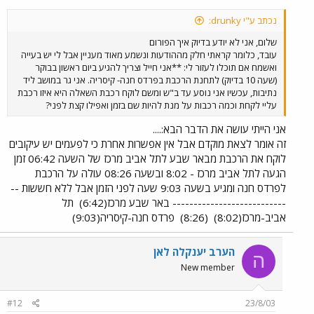
נכתב ע"י drunky:
שלום, אני לא יודע בדיוק איך הפורום
עובד, כלומר קראתי חלק מההודעות ונשמע מאוד מעניין אבל לי יש בעייה
ואשמח אם תוכלו לעזור לי: **אני חייל וצריך להגיע ביום ראשון בבוקר
(שעה 10 בדיוק) לתחנת הרכבת בפרדס חנה- קיסריה. אני גר במושב ליד
נתיבות, עכשיו אני נוסע עד ב"ש ומשם לוקח רכבת השאלה היא איזו רכבת
עליי לקחת וכמה רכבות על מנת להיות שם בזמן ואפילו קצת לפני?
אני הייתי עושה את הדבר הבא:....
זה אומר לצאת מוקדם אבל אין אפשרות אחרת כי לפעמים יש עיקובים
לוקח את הרכבת מבאר שבע לתל אביב מרכז של השעה 06:42 זמן
הגעה לתל אביב מרכז - 8:02 ובשעה 08:26 עולה על הרכבת
לפרדס חנה ומגיע בשעה 9:03 שעה לפני הזמן אבל ללא חששות --
--------------------------- באר שבע מרכז(6:42)
תל
אביב-מרכז(8:02)
(8:26)
פרדס חנה-קיסריה(9:03)
הערב יענקלה לאן
ה
New member
#12
23/8/03