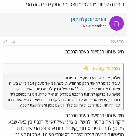
ובתחנה שכתוב "החלפה" תצטרך להחליף רכבת. זה הכל!
הערב יענקלה לאן
ה
New member
#3
22/8/03
חיפוש זמני הנסיעה באתר הרכבת
נכתב ע"י drunky:
שלום, אני לא יודע בדיוק איך הפורום
עובד, כלומר קראתי חלק מההודעות ונשמע מאוד מעניין אבל לי יש בעייה
ואשמח אם תוכלו לעזור לי: **אני חייל וצריך להגיע ביום ראשון בבוקר
(שעה 10 בדיוק) לתחנת הרכבת בפרדס חנה- קיסריה. אני גר במושב ליד
נתיבות, עכשיו אני נוסע עד ב"ש ומשם לוקח רכבת השאלה היא איזו רכבת
עליי לקחת וכמה רכבות על מנת להיות שם בזמן ואפילו קצת לפני?
חיפוש זמני הנסיעה באתר הרכבת
לוקה מאוד בחסר ! למשל, ביצוע שאילתא על רכבת בין באר-שבע
(מרכז) לתחנת פרדס-חנה_קיסריה ביום א' 24.8 הרי שהרכבת
הראשונה מגיעה לפ"ח-קיסריה רק אחרי 10:30. אבל זה לא נכון !