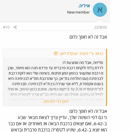
איליה.
א
New member
#10
22/8/03
אבל זה לא חוסך כלום
נכתב ע"י הערב יענקלה לאן:
סליחה, אבל מה שהצעת לו
לרדת בלוד ולקחת רכבת פרברית עד פרדס-חנה הוא מיותר, שכן
זו רכבת שתעצור בהמון המון תחנות. בשיטה שלי הוא לוקח רכבת
לבנימינה (עם החלפה בת"א), כך שהרכבת מת"א לבנימינה היא
בעצם אקספרס, ללא אף עצירה בין ת"א לבנימינה. מבנימינה
לפ"ח-קיסריה זה 3 עד 5 דקות נסיעה, אמנם בכוון ההפוך, אז מה?
לחייל זה בחינם. ואפילו אני אם הייתי בב"ש וצריך לקיסריה הייתי
עושה את מה שהצעתי לו, אפילו שאני אזרח ומשלם על הנסיעה.
לחץ כדי להרחיב...
ואגב, אולי הייתי "מתחמן" וקונה כרטיס ב"ש - קיסריה ולא משלם
על הקטע של המעין הלוך חזור בין פ"ח לבנימינה ובחזרה לפ"ח.
אבל זה לא חוסך כלום
כי גם לפי השיטה שלך, עדיין צריך לצאת מבאר שבע
ב-6:42, ואם יוצאים ברכבת הבאה אז מאחרים. אז אם כבר
הוא יוצא ב-6:42, שיגיע לקיסריה ברכבת פרברית ובראש