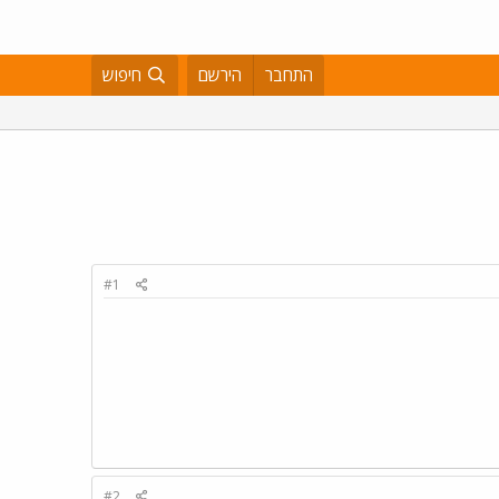
התחבר
הירשם
חיפוש
#1
#2