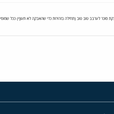
י
שור