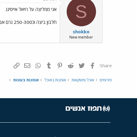
S
אני ממליצה על רויאל אייסינג
חלבון ביצה וכ250-300 גרם אבקת סוכר לערבב טוב טוב (תחילה בזהירות כדי שהאבקה לא תעוף) ככל שמוסיפים אבקת סוכר העיסה סמיכה ויציבה יותר.
shokko
New member
פייסבוק
Twitter
Reddit
Pinterest
Tumblr
WhatsApp
דואר אלקטרונ
הוסף קי
Share:
פורומים
אוכל ומשקאות
אומנות באוכל
אומנות בעוגות