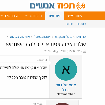
עמוד ראשי
פורומים
מה חדש
משתמשים
פוסטים
חיפוש
פורומים
אוכל ומשקאות
אומנות באוכל
אומנות בעוגות
שלום איזו קצפת אני יכולה להשתמש
פ
פ
אמא של רועי ויובל
23/4/04
ו
ו
ת
ר
23/4/04
ח
ס
א
שלום איזו קצפת אני יכולה להשתמ
ה
ם
נ
ב
ו
ת
לזילוף שתיהיה יציבה מספיק?
ש
א
אמא של רועי
א
ר
י
ויובל
ך
New member
23/4/04