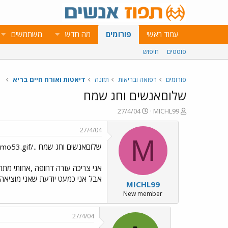
עמוד ראשי
פורומים
מה חדש
משתמשים
פוסטים
חיפוש
פורומים
רפואה ובריאות
תזונה
דיאטות ואורח חיים בריא
שלוםאנשים וחג שמח
פ
פ
27/4/04
MICHL99
ו
ו
ת
ר
27/4/04
ח
ס
M
שלוםאנשים וחג שמח ../images/Emo53.gif
ה
ם
נ
ב
ו
ת
אני צריכה עזרה דחופה ,אחותי מתחת
ש
א
אבל אני כמעט יודעת שאני מוציאה א
MICHL99
א
ר
י
New member
ך
27/4/04