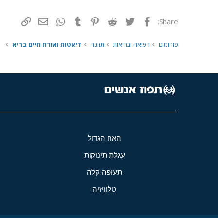
פייסבוק
Twitter
Reddit
Pinterest
Tumblr
WhatsApp
דואר אלקטרונ
הוסף קי
Share:
פורומים
רפואה ובריאות
תזונה
דיאטות ואורח חיים בריא
האח הגדול
עגלת תינוקות
תעופה קלה
טלוויזיה