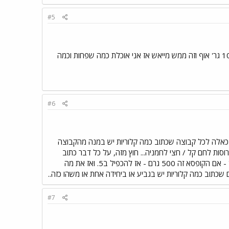
#5
כל המועדפים שלי מלאים במחשבון של קליורות הבעיה שלי שאני לא יודעת לחשב ,את הקלריות של 100 גר' אוף וזה ממש מייאש אז אני אוכלת כמה שפחות וכמה
#6
ת כאלה לכל קבוצה שכתוב כמה קלוריות יש במנה מהקבוצה
שבת מנה.. למשל: מנה של פחמימות שזה בערך 70-80 קלוריות.. וזה כולל: פרוסת לחם / 2 פרוסות לחם קל / חצי לחמניה... חוץ מזה, על כל דבר כתוב
קלוריות ב100 גרם... אז מה שאת צריכה לעשות זה לבדוק כמה גרם יש בקופסא. לפי זה להכפיל: נגיד - אם הקופסא זה 500 גרם - אז להכפיל ב5. ואז את מה
כתוב כמה קלוריות יש בגביע או ביחידה אחת או משהו כזה..
#7