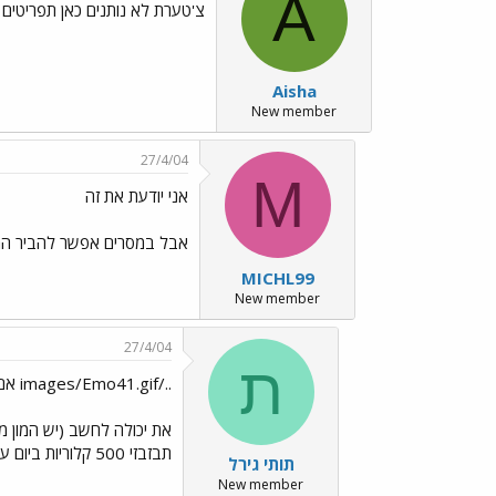
A
צ'טערת לא נותנים כאן תפריטים
Aisha
New member
27/4/04
M
אני יודעת את זה
אבל במסרים אפשר להביר המ
MICHL99
New member
27/4/04
ת
../images/Emo41.gif אם את לא יכולה ללכת לדיאטנית,
את יכולה לחשב (יש המון מח
תבזבזי 500 קלוריות ביום על שקית ביסלי.. ותעשי ספורט.
תותי גירל
New member