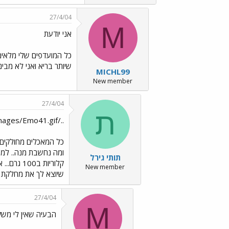
27/4/04
M
אני יודעת
שיותר בריא ואני לא מבי
MICHL99
New member
27/4/04
ת
../images/Emo41.gif זה פשוט מאוד - תקשיבי ../images/Emo26.gif
כל המאכלים מחולקים 
תותי גירל
New member
שיוצא לך את מחלקת ב
27/4/04
M
הבעיה שאין לי מש