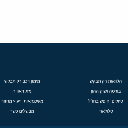
י
שור
הלוואות רק תבקש
מימון רכב רק תבקש
בורסה ושוק ההון
מזג האוויר
טיולים וחופש בחו"ל
משכנתאות וייעוץ מחזור
סלולארי
מבשלים כשר