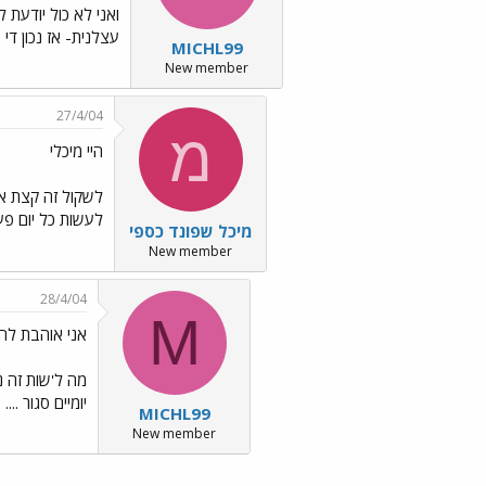
ואני לא כול יודעת ל
עצלנית- אז נכון די
MICHL99
New member
27/4/04
מ
היי מיכלי
לשקול זה קצת או
לעשות כל יום פעי
מיכל שפונד כספי
New member
28/4/04
M
אני אוהבת להי
מה ל'שות זה נ
יומיים סגור ....
MICHL99
New member