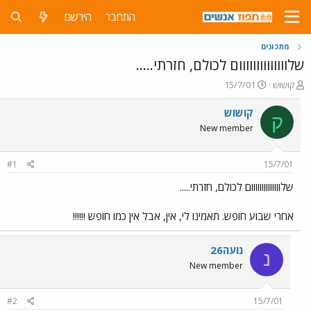
התחבר
הירשם
מתכונים
שלוווווווווווווום לכולם, חזרתי.....
פ
פ
קושוש
15/7/01
ו
ו
ת
ר
קושוש
ק
ח
ס
New member
ה
ם
נ
ב
ו
ת
#1
15/7/01
ש
א
א
ר
שלוווווווווווווום לכולם, חזרתי.....
י
ך
אחרי שבוע חופש. תאמינו לי, אין, אבל אין כמו חופש !!!!!!
נועה26
נ
New member
#2
15/7/01