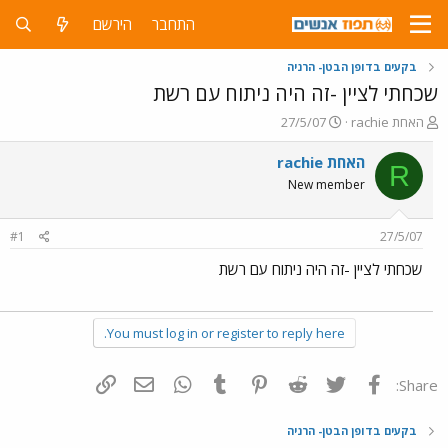
התחבר
הירשם
בקעים בדופן הבטן- הרניה
שכחתי לציין -זה היה ניתוח עם רשת
פ
פ
rachie האחת
27/5/07
ו
ו
ת
ר
rachie האחת
R
ח
ס
New member
ה
ם
נ
ב
ו
ת
#1
27/5/07
ש
א
א
ר
שכחתי לציין -זה היה ניתוח עם רשת
י
ך
You must log in or register to reply here.
פייסבוק
Twitter
Reddit
Pinterest
Tumblr
WhatsApp
דואר אלקטרוני
הוסף קישור
Share:
בקעים בדופן הבטן- הרניה