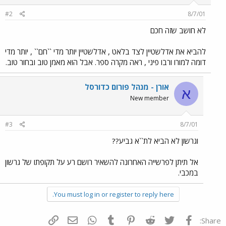
#2
8/7/01
לא חושב שזה חכם
להביא את אדלשטיין לצד בלאט , אדלשטיין יותר מדי ``חם`` , יותר מדי
דומה למורו ורבו פיני , ראה מקרה ספר. אבל הוא מאמן טוב ובחור טוב.
אורן - מנהל פורום כדורסל
א
New member
#3
8/7/01
וגרשון לא הביא לת``א גביע??
אל תיתן לפרשייה האחרונה להשאיר רושם רע על תקופתו של גרשון
במכבי.
You must log in or register to reply here.
פייסבוק
Twitter
Reddit
Pinterest
Tumblr
WhatsApp
דואר אלקטרוני
הוסף קישור
Share: