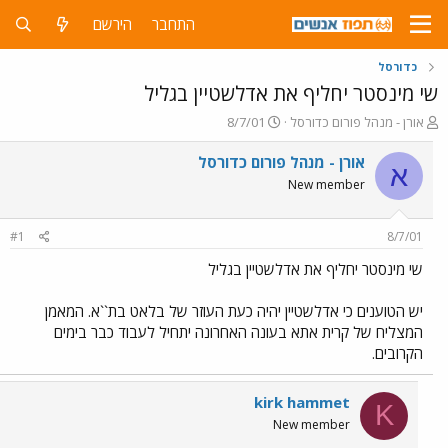
התחבר
הירשם
כדורסל
שי מינסטר יחליף את אדלשטיין בגליל
פ
פ
אורן - מנהל פורום כדורסל
8/7/01
ו
ו
ת
ר
אורן - מנהל פורום כדורסל
א
ח
ס
New member
ה
ם
נ
ב
ו
ת
#1
8/7/01
ש
א
א
ר
שי מינסטר יחליף את אדלשטיין בגליל
י
ך
יש הטוענים כי אדלשטיין יהיה כעת העוזר של בלאט בת``א. המאמן
המצליח של קרית אתא בעונה האחרונה יתחיל לעבוד כבר בימים
הקרובים.
kirk hammet
K
New member