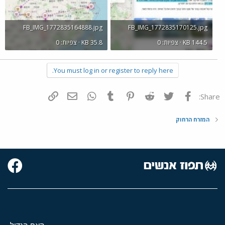
FB_IMG_1772835164888.jpg
FB_IMG_1772835170125.jpg
KB 144.5 · צפיות: 0
KB 35.8 · צפיות: 0
You must log in or register to reply here.
פייסבוק
Twitter
Reddit
Pinterest
Tumblr
WhatsApp
דואר אלקטרוני
הוסף קישור
Share:
המזרח הרחוק