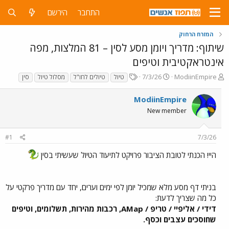
התחבר
הירשם
המזרח הרחוק
שיתוף: מדריך ויומן מסע לסין – 81 המלצות, מפה
אינטראקטיבית וטיפים
פ
פ
T
7/3/26
ModiinEmpire
טיול
טיולים לחו"ל
מסלול טיול
סין
ו
ו
a
ת
ר
g
ModiinEmpire
ח
ס
s
New member
ה
ם
נ
ב
ו
ת
#1
7/3/26
ש
א
א
ר
היי! הכנתי לטובת הציבור פרויקט לתיעוד הטיול שעשיתי בסין
י
ך
בניתי דף מסע מלא שמכיל יומן לפי ימים וערים, יחד עם מדריך פרקטי על
כל מה שצריך לדעת:
דידי / אליפיי / טריפ / AMap, רכבות מהירות, תשלומים, וטיפים
שחוסכים עצבים וכסף.