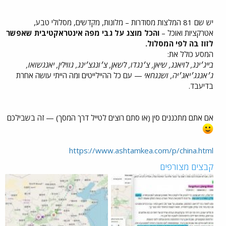
יש שם 81 המלצות מסודרות – מלונות, מקדשים, מסלולי טבע,
אטרקציות ואוכל –
והכל מוצג על גבי מפה אינטראקטיבית שאפשר
לזוז בה לפי המסלול.
המסע כולל את:
בייג׳ינג, לויאנג, שיאן, צ׳נגדו, לשאן, צ׳ונגצ׳ינג, גווילין, יאנגשואו,
ג׳אנגג׳יאג׳יה, ושנגחאי
— עם כל ההיילייטים ומה הייתי עושה אחרת
בדיעבד.
אם אתם מתכננים סין (או סתם רוצים לטייל דרך המסך) — זה בשבילכם
https://www.ashtamkea.com/p/china.html
קבצים מצורפים