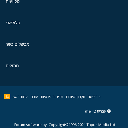
טלוויזיה
סלולארי
מבשלים כשר
חתולים
צור קשר
תקנון הפורום
מדיניות פרטיות
עזרה
עמוד ראשי
עברית (he_IL)
Forum software by
Copyright©1996-2021,Tapuz Media Ltd.