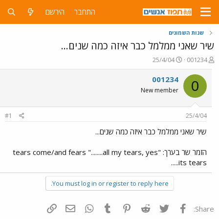
התחבר
הירשם
שנות השמונים
שיר שאני ממלמל כבר איזה כמה שנים...
פ
פ
25/4/04
001234
ו
ו
ת
ר
001234
0
ח
ס
New member
ה
ם
נ
ב
ו
ת
#1
25/4/04
ש
א
א
ר
שיר שאני ממלמל כבר איזה כמה שנים...
י
ך
הזמר שר בערך: "tears come/and fears "........all my tears, yes
its tears.....
You must log in or register to reply here.
פייסבוק
Twitter
Reddit
Pinterest
Tumblr
WhatsApp
דואר אלקטרוני
הוסף קישור
Share: