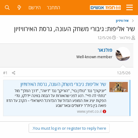
התחבר
הירשם
אירוויזיון
שיר אליפות: גיבורי משחק העונה, גרסת האירוויזיון
פ
פ
פולגאר
12/5/26
ו
ו
ת
ר
פולגאר
ח
ס
Well-known member
ה
ם
נ
ב
ו
ת
#1
12/5/26
ש
א
א
ר
שיר אליפות: גיבורי משחק העונה, גרסת האירוויזיון
י
"יוניקורן" נגד "גולדן בוי", "הוריקן" נגד "דיווה", "דרך המלך" מול
ך
"נתתי לה חיי". רגע לפני שהאורות על הבמה בווינה יידלקו, טדי
הפקות יציג את המופע הגדול של הכדורגל הישראלי – הקרב על הדוז
פואה בין בית"ר ירושלים ובאר־שבע
www.ynet.co.il
You must log in or register to reply here.