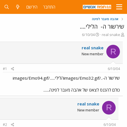
התחבר
הירשם
אהבה מעבר לפינה
שירשור ה-
הלילי....
פ
פ
6/10/04
real snake
ו
ו
ת
ר
real snake
R
ח
ס
New member
ה
ם
נ
ב
ו
ת
#1
6/10/04
ש
א
א
ר
שירשור ה-../images/Emo32.gifהלילי....../images/Emo94.gif
י
ך
כולם להכנס לצאט של אהבה מעבר לפינה.......
real snake
R
New member
#2
6/10/04