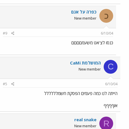
כפרה על אגם
כ
New member
#9
6/10/04
כנסו לצ'אט משעמםםםם
CaMi המושלמת
C
New member
#5
6/10/04
הייתה לנו כמה פעמים הפסקת חשמלללללל
אוףףףף
real snake
R
New member