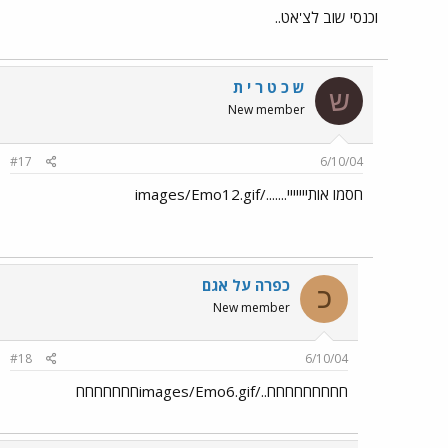
וכנסי שוב לצ'אט..
ש כ ט ר י ת
ש
New member
#17
6/10/04
חסמו אותייייייי......./images/Emo12.gif
כפרה על אגם
כ
New member
#18
6/10/04
חחחחחחחחח../images/Emo6.gifחחחחחחח