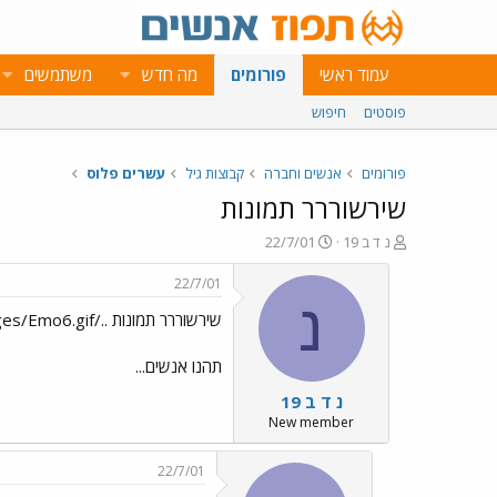
עמוד ראשי
פורומים
מה חדש
משתמשים
פוסטים
חיפוש
פורומים
אנשים וחברה
קבוצות גיל
עשרים פלוס
שירשוררר תמונות
פ
פ
נ ד ב 19
22/7/01
ו
ו
ת
ר
22/7/01
ח
ס
נ
שירשוררר תמונות ../images/Emo6.gif
ה
ם
נ
ב
ו
ת
תהנו אנשים...
ש
א
נ ד ב 19
א
ר
י
New member
ך
22/7/01