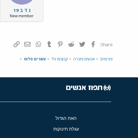
נ ד ב 19
New member
פייסבוק
Twitter
Reddit
Pinterest
Tumblr
WhatsApp
דואר אלקטרונ
הוסף קי
Share:
פורומים
אנשים וחברה
קבוצות גיל
עשרים פלוס
האח הגדול
עגלת תינוקות