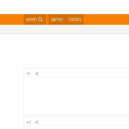
התחבר
הירשם
חיפוש
#1
#2