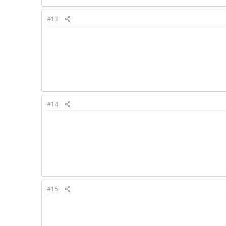
#13
#14
#15