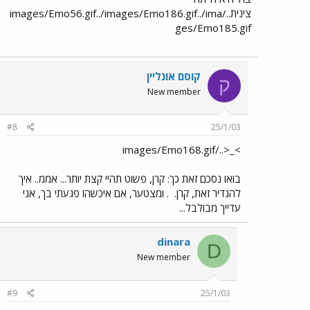
צינית../images/Emo56.gif../images/Emo186.gif../ima
ges/Emo185.gif
קוסם אונליין
ק
New member
#8
25/1/03
>_<../images/Emo168.gif
בואו נסכם זאת כך: קרן, פשוט תהיי קצת יותר... אממ.. איך
להגדיר זאת, קרן.
. ומצטער, אם איכשהו פגעתי בך, אני
עדייך מבולבל...
dinara
D
New member
#9
25/1/03