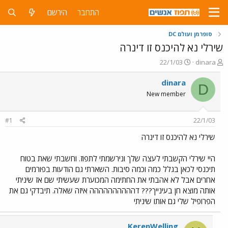
התחבר
הירשם
סופרמן ועולם DC
שירלי נא להיכנס זו דינרה
פ
פ
22/1/03
dinara
ו
ו
ת
ר
dinara
D
ח
ס
New member
ה
ם
נ
ב
ו
ת
#1
22/1/03
ש
א
א
ר
שירלי נא להיכנס זו דינרה
י
ך
היי שירלי הקשבתי לעצה שלך ונירשמתי לתפוז. וחשבתי שאת בטוח
תיכנסי לכאן בגלל כמה וכמה סיבות. השארתי גם הודעות בפורמים
אחרים אבל לא אהבתי את החתימה המכוערת שעשיתי שם אז שיניתי
אותה מוצא חן בעינייך??? דהההההההההה איזה שאלה. תיבדקי גם את
הפרופיל שלי גם אותו שיניתי
KerenWelling