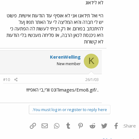
לא לידאוג
היי ואל תידאגו אני לא אוסיף עוד הודעות אישיות. פשוט
יש לי חברה והיא המליצה לי על האתר תפוז ןעל
להיתכתב בפורום. אז רק רציתי לעשות לה הפתעה כי
היא ניכנסת לכאן הרבה, אז סליחה מעכשיו בלי הודעות
לא קשורות
KerenWelling
K
New member
#10
26/1/03
../images/Emo8.gifדונט וורי,בי האפי!!!
You must log in or register to reply here.
פייסבוק
Twitter
Reddit
Pinterest
Tumblr
WhatsApp
דואר אלקטרוני
הוסף קישור
Share: