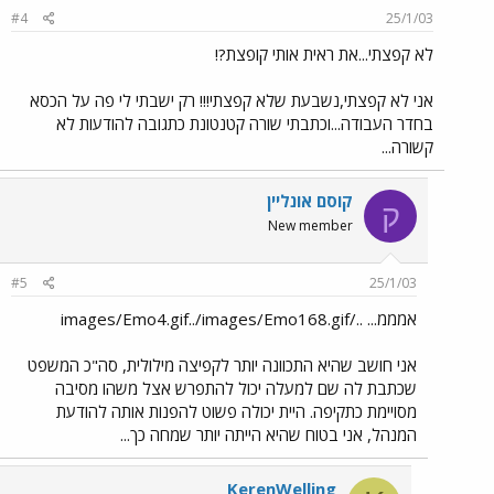
#4
25/1/03
לא קפצתי...את ראית אותי קופצת?!
אני לא קפצתי,נשבעת שלא קפצתי!!! רק ישבתי לי פה על הכסא
בחדר העבודה...וכתבתי שורה קטנטונת כתגובה להודעות לא
קשורה...
קוסם אונליין
ק
New member
#5
25/1/03
אמממ... ../images/Emo4.gif../images/Emo168.gif
אני חושב שהיא התכוונה יותר לקפיצה מילולית, סה"כ המשפט
שכתבת לה שם למעלה יכול להתפרש אצל משהו מסיבה
מסויימת כתקיפה. היית יכולה פשוט להפנות אותה להודעת
המנהל, אני בטוח שהיא הייתה יותר שמחה כך...
KerenWelling