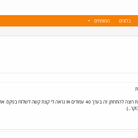
בלוגים
המומחים
ת
מבית דניאל!!! שכחתי באיזה איזור את רוצה להתחתן. זה בערך 40 עמודים א
ר...)