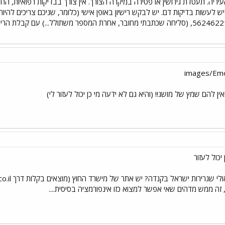
יריה. תעטדת גירושין או פטירה במיקרה הצורך. אין צורך בבדיקות רפואיות, הח
תחת לונקובר): תעריף: 67$ יש לעשות בדיקות דם. יש לבקש רישיון באופן אישי (כלומר, שניכם צ
ין להם שמץ של מושג!! (והיא גם לא ידעה מי כן יכול לעזור לי)
יכול לעזור
 זה ממש מדהים שאי אפשר למצוא כזו אינפורמציה בסיסית....