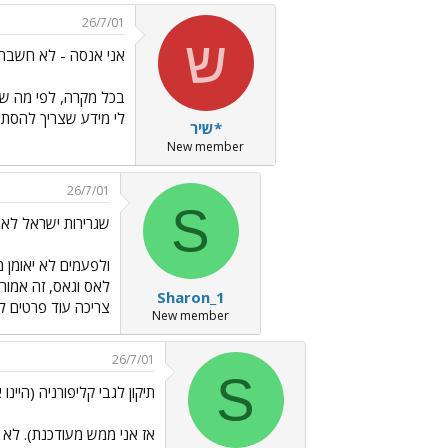
26/7/01
ש
אני אנסה - לא חשבתי 
בכל מקרה, לפי מה שכת
לי מידע שצריך להסתיר
*שיר
New member
26/7/01
S
שגרירות ישראל לא 
ולפעמים לא יאומן מ
Sharon_1
צריכה עוד פרטים לג
New member
26/7/01
S
תיקון לגבי קליפורניה (היינו