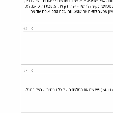
תונה אצל שופטיפ או אנשי דת מורשים. קליפורניה (שזה בדיוק
ריכים להיות נוכחים) בקשה לרישיון - יש לי רק את הכתובת הלוס אנג´לס,
אבל נטלפון שלהם הוא : 5624622137, (סליחה שכתבתי מחובר, אחרת המספר משתולל...) עם קבלת הרישיון אפשר לתאם עם שופט, וזה עולה 25$. איפה עוד את
#5
#6
אם לא שגרירות קנדה!! אולי שגרירות ישראל בקנדה? יש אתר של מישרד החוץ (מוצאים בקלות דרך start.co.il ) ויש שם את הטלפונים של כל נציגויות ישראל בחו"ל.