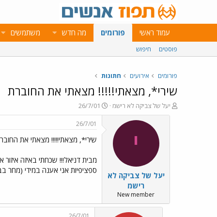
עמוד ראשי
פורומים
מה חדש
משתמשים
פוסטים
חיפוש
פורומים
אירועים
חתונות
שירי*, מצאתי!!!!! מצאתי את החוברת
פ
פ
יעל של צביקה לא רישמ
26/7/01
ו
ו
ת
ר
26/7/01
ח
ס
י
שירי*, מצאתי!!!!! מצאתי את החובר
ה
ם
נ
ב
ו
ת
ש
א
ספציפיות אני אענה במידי (מחר בבוק
יעל של צביקה לא
א
ר
י
רישמ
ך
New member
26/7/01