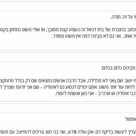
על זה. תודה.
וב בחוברת של בית דניאל זה נשמע קצת מסובך, אז אולי פשוט נתחתן בקפריסי
 אותו... אני גם לא מבינה למה אין משהו מסודר.
מבינים כלום בכלום
י יושב שם (אני לא מכלילה, אבל הרבה אנשים נמצאים שם רק בגלל פרוטקציה וכ
בי איטליה או ארה"ב - אני כאן ואשמח לעזור!.
 אתמול
אז אני ממש מעודכנת). לא צריך לעשות בדיקת דם. אכן עולה 67$,