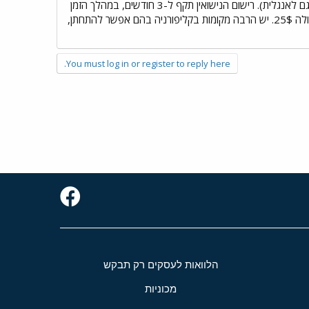
הלידה של ההורים, ושם האם לפני הנישואין), אם הייתם נשואים יש להביא תעודת גירושין (הכל כמובן מתורגם לאנגלית). רישום הנישואין תקף ל-3 חודשים, במהלך הזמן
הזה צריך ללכת לשופט שישיא אתכם, מתקיים בבית המשפט בימים ג,ד,ה,ו (צריך לקבוע פגישה מראש). עולה 25$. יש הרבה מקומות בקליפורניה בהם אפשר להתחתן,
You must log in or register to reply here.
הלוואות לעסקים רק תבקש
מכוניות