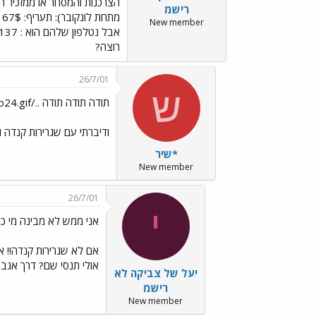
הצרכנות והמסחר או ממזכיר הע
רישמ
מ
New member
רוצה?
26/7/01
ש
תודה תודה תודה ../images/Emo24.gif
ודיברתי עם שגרירות קנדה וא
*שיר
New member
26/7/01
י
אני ממש לא מבינה מי כן 
אולי תנסי שם? דרך אגב,
יעל של צביקה לא
רישמ
New member