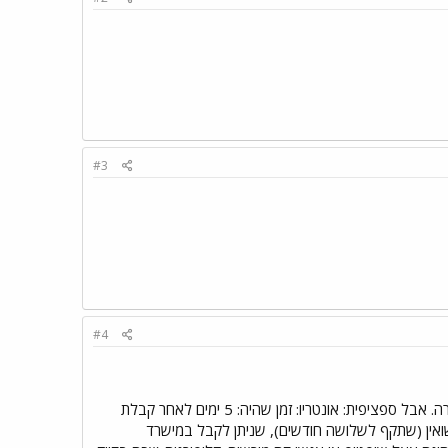
#3
#4
באופן כללי כתוב שכל מחוז קובי את החוקים שלו, אז נראה לי שאת חייבת להתקשר לשגרירות קנדה בכל מיקרה. אבל ספציפית: אונטריו: זמן שהיה: 5 ימים לאחר קבלת
ישואין (שתקף לשלושה חודשים), שניתן לקבל במישרד