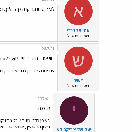
א
לכי לישון!!! מה קרה לך? ../images/Emo29.gif ../images/Emo1.gif
אתי אלבכרי
New member
26/7/01
ש
יוווו! את נ-ה-ד-ר-ת!! ../images/Emo25.gif ../images/Emo25.gif
את יכולה לבדוק לגבי אזור ונקוב
*שיר
New member
26/7/01
י
אז ככה:
רשיון הנישואין., או שלושה י
יעל של צביקה לא