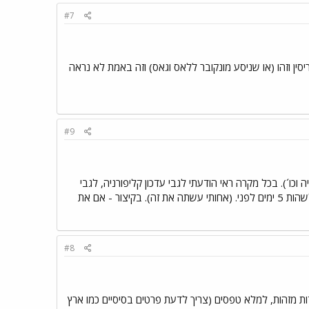
#7
ן וזהו (או שניסע מונקובר ללאס וגאס) וזה באמת לא נראה
#9
ו´). בכל מקרה ראי הודעתי לגבי עדכון קליפורניה, לגבי
לאס וגאס, זה אמור להיות עוד יותר פשוט. אתם יכולים לנסוע גם לאיטליה - שם אני יודעת שצריך לשהות 5 ימים לפני. (אחותי עשתה את זה). בקיצור - אם את
#8
 שני בני הזוג צריכים להתייצב עם תעודות מזהות, למלא טפסים (צריך לדעת פרטים בסיסיים כמו ארץ