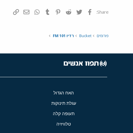
פייסבוק
Twitter
Reddit
Pinterest
Tumblr
WhatsApp
דואר אלקטרונ
הוסף קי
Share:
פורומים
Bucket
רדיו 101 FM
האח הגדול
עגלת תינוקות
תעופה קלה
טלוויזיה