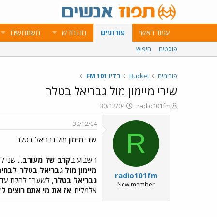
עמוד ראשי
פורומים
מה חדש
משתמשים
פוסטים
חיפוש
פורומים
Bucket
רדיו 101 FM
שירי מיימון מול גבריאל בטלר
פ
פ
30/12/04
radio101fm
ו
ו
ת
ר
30/12/04
ח
ס
R
שירי מיימון מול גבריאל בטלר
ה
ם
נ
ב
ו
ת
השבוע ב
קרב של מעורב
... שני 
ש
א
מיימון מול גבריאל בטלר-לבחירה
radio101fm
א
ר
גבריאל בטלר
, לשעבר להקת עדן,
י
New member
אלמליח.
אז את מי אתם רוצים ל
ך