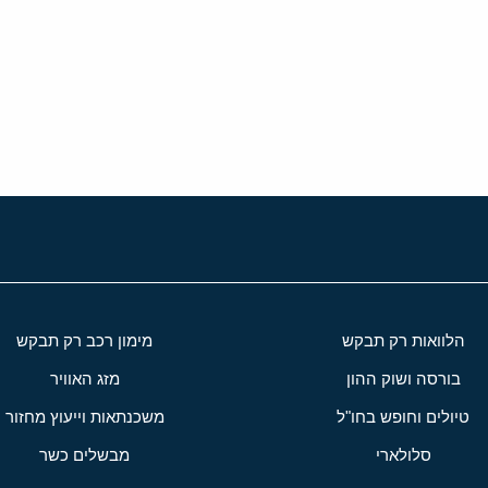
י
שור
הלוואות רק תבקש
מימון רכב רק תבקש
בורסה ושוק ההון
מזג האוויר
טיולים וחופש בחו"ל
משכנתאות וייעוץ מחזור
סלולארי
מבשלים כשר