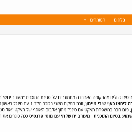
בלוגים
המומחים
להיטים גדולים מהתקופה האחרונה מתמודדים על סגירת התוכנית "מעורב ירושלמ
 ליחצו כאן!
שירי מיימון
, זוכת המקום השני בכוכב נולד 1 עם סינגל ראשון מתוך אלבום הבכורה שלה שייצא בקרוב. מילים ולחן: בתי.
 כיום חבר במשפחת תאקט עם סינגל מתוך אלבום האוסף של תאקט "אול סטארז
שמוע בסיום התוכנית
מעורב ירושלמי עם מוטי פרנסיס
ככה סוגרים את ה