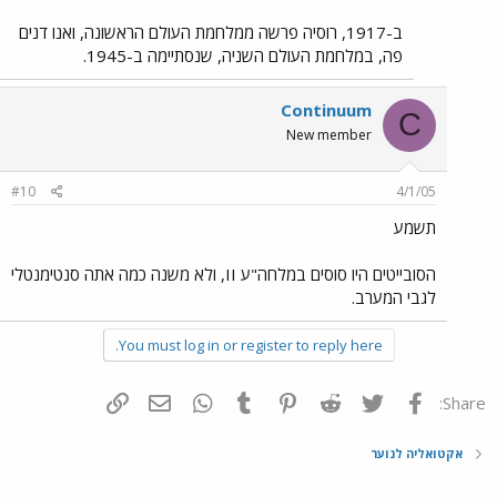
ב-1917, רוסיה פרשה ממלחמת העולם הראשונה, ואנו דנים
פה, במלחמת העולם השניה, שנסתיימה ב-1945.
Continuum
C
New member
#10
4/1/05
תשמע
הסובייטים היו סוסים במלחה"ע II, ולא משנה כמה אתה סנטימנטלי
לגבי המערב.
You must log in or register to reply here.
פייסבוק
Twitter
Reddit
Pinterest
Tumblr
WhatsApp
דואר אלקטרוני
הוסף קישור
Share:
אקטואליה לנוער