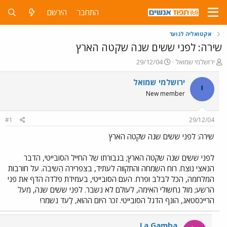
התחבר
הירשם
אקטואליה לנוער
שירה: לפני ששים שנה שקטה הארץ
פ
פ
ירושלמי שמואל
29/12/04
ו
ו
ת
ר
ירושלמי שמואל
י
ח
ס
New member
ה
ם
נ
ב
ו
ת
#1
29/12/04
ש
א
א
ר
שירה: לפני ששים שנה שקטה הארץ
י
ך
לפני ששים שנה שקטה הארץ; בגבורתו של החייל הסובייטי, הדבר
הנאצי נוצח. רוח השמחה והתקווה לעתיד, בצפרירה הֵשיבה. על חורבות
המלחמה, הכל לבלב ופרח. העם הסובייטי, בעמידת פלדה הדף את פני
הרשע; מול נחשולי האימה, לעולם לא נשבר. לפני ששים שנה, מעל
הרייכסטאג, הונף הדגל הסובייטי. זכר היום ההוא, לַעד נשמר!
La Gamba