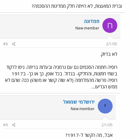
וברית המועצות, לא הייתה חלק ממדינות ההסכמה?
חמדונה
ח
New member
#8
2/1/05
לא בדיוק.
רוסיה חתמה הסכמים גם עם גרמניה ובעלות בריתה. ניסו לרקוד
בשתי חתונות, והחליקו- בגדול. בכל אופן, כך או כך- ב1917
רוסיה פרשה מהמלחמה (לא שזה קשור או משהו) ככה שהם לא
ממש הכריעו....
ירושלמי שמואל
י
New member
#9
2/1/05
אבל, מה הקשר ל-1917?