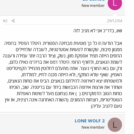
L
New member
#2
29/12/04
וואו, בדר"כ אני לא מגיב לזה
אבל הודעה זו כל כך מוטעית מבחינה הסטורית. היטלר הפסיד ברוסיה
ממגוון סיבות, שקשורת לטעויות אסטרטגיות, לעובדה שלחיילים
הרוסים הייתה תמיד אספקת מזון, נשק, וציוד הרבה יותר עמידה ורעננה
לעומת הנאצים, ולחורף הרוסי. היטלר רמס את בריה"מ כאילו כלום,
ורק עם בוא החורף נעצר. אתה מתעלם לחלוטין מהחייל הקפיטליסט
האמיץ, שאף שלא הותקף, ולא הייתה סכנה לחייו, למולדתו,
ולמשפחתו יצא לאירופה להילחם בנאצים. הביס את כוחות הנאצים,
ושחרר את ארצות אירופה הכבושות ביחד עם בריטניה. שוב, הוכיחו
כוחות הטוב הדמוקרטים (
) את נצחונם מעל לשיטות האפלות
הטוטליטריות, רוצחות ההמונים. (השורה האחרונה אינה רצינית, אז אין
טעם להגיב עליה)
LONE WOLF 2
L
New member