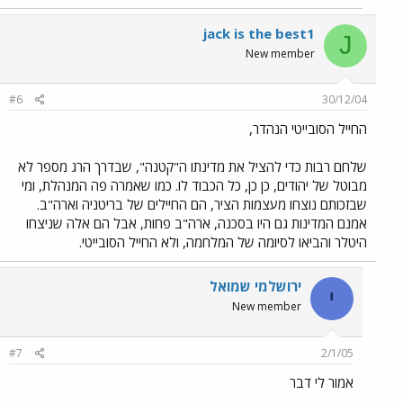
jack is the best1
J
New member
#6
30/12/04
החייל הסובייטי הנהדר,
שלחם רבות כדי להציל את מדינתו ה"קטנה", שבדרך הרג מספר לא
מבוטל של יהודים, כן כן, כל הכבוד לו. כמו שאמרה פה המנהלת, ומי
שבזכותם נוצחו מעצמות הציר, הם החיילים של בריטניה וארה"ב.
אמנם המדינות גם היו בסכנה, ארה"ב פחות, אבל הם אלה שניצחו
היטלר והביאו לסיומה של המלחמה, ולא החייל הסובייטי.
ירושלמי שמואל
י
New member
#7
2/1/05
אמור לי דבר