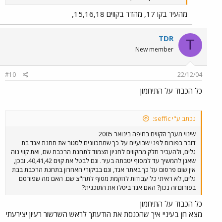
מהעיר בקו 17, מהדר בקווים 15,16,18,
TDR
T
New member
#10
22/12/04
כל הכבוד על התיחמון
נכתב ע"י seffic:
שינוי מערך הקווים בחיפה בינואר 2005
דובר בפורום לפני שבועיים על כך שמתכוונים לסגור את תחנת אגד בת
גלים, ולהעביר חלק מהקווים לחניון הצמוד לתחנת הרכבת שם, ואת קווי נוה
שאנן להמשיך עד למסוף יטבתה בעיר. וגם לבטל את קוים 40,41,42. ובכן,
אין שום פרסום על כך באתר אגד, וגם בביקורי האחרון בתחנת הרכבת בבת
גלים, לא ראיתי כל עבודות להקמת מסוף לתח"צ שם. האם מה שפורסם
בפורום זה נכון? האם אגד ביטלו את התוכנית?
כל הכבוד על התיחמון
מצא חן בעיניי איך שהכנסת את הודעתך לראש השרשור רעיון יצירעתי