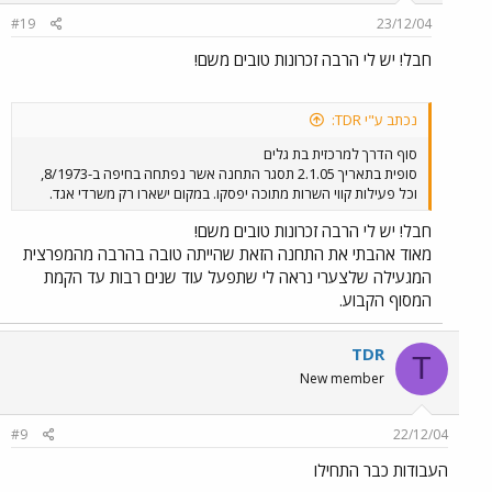
#19
23/12/04
חבל! יש לי הרבה זכרונות טובים משם!
נכתב ע"י TDR:
סוף הדרך למרכזית בת גלים
סופית בתאריך 2.1.05 תסגר התחנה אשר נפתחה בחיפה ב-8/1973,
וכל פעילות קווי השרות מתוכה יפסקו. במקום ישארו רק משרדי אגד.
חבל! יש לי הרבה זכרונות טובים משם!
מאוד אהבתי את התחנה הזאת שהייתה טובה בהרבה מהמפרצית
המגעילה שלצערי נראה לי שתפעל עוד שנים רבות עד הקמת
המסוף הקבוע.
TDR
T
New member
#9
22/12/04
העבודות כבר התחילו