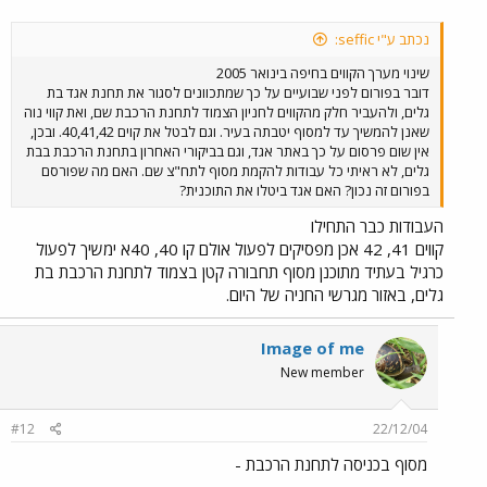
נכתב ע"י seffic:
שינוי מערך הקווים בחיפה בינואר 2005
דובר בפורום לפני שבועיים על כך שמתכוונים לסגור את תחנת אגד בת
גלים, ולהעביר חלק מהקווים לחניון הצמוד לתחנת הרכבת שם, ואת קווי נוה
שאנן להמשיך עד למסוף יטבתה בעיר. וגם לבטל את קוים 40,41,42. ובכן,
אין שום פרסום על כך באתר אגד, וגם בביקורי האחרון בתחנת הרכבת בבת
גלים, לא ראיתי כל עבודות להקמת מסוף לתח"צ שם. האם מה שפורסם
בפורום זה נכון? האם אגד ביטלו את התוכנית?
העבודות כבר התחילו
קווים 41, 42 אכן מפסיקים לפעול אולם קו 40, 40א ימשיך לפעול
כרגיל בעתיד מתוכנן מסוף תחבורה קטן בצמוד לתחנת הרכבת בת
גלים, באזור מגרשי החניה של היום.
Image of me
New member
#12
22/12/04
מסוף בכניסה לתחנת הרכבת -