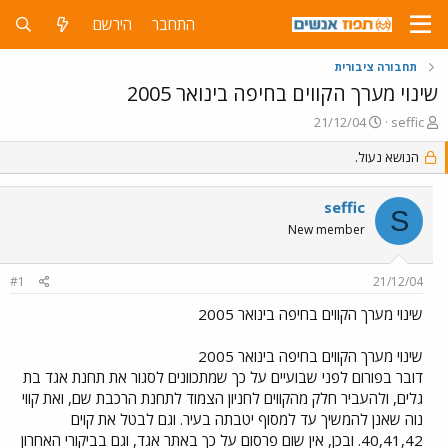
התחבר
הירשם
תחבורה ציבורית
שינוי מערך הקווים בחיפה בינואר 2005
פ
פ
21/12/04
seffic
ו
ו
ת
ר
הנושא נעול.
ח
ס
ה
ם
seffic
נ
ב
S
ו
ת
New member
ש
א
א
ר
#1
21/12/04
י
ך
שינוי מערך הקווים בחיפה בינואר 2005
שינוי מערך הקווים בחיפה בינואר 2005
דובר בפורום לפני שבועיים על כך שמתכוונים לסגור את תחנת אגד בת
גלים, ולהעביר חלק מהקווים לחניון הצמוד לתחנת הרכבת שם, ואת קווי
נוה שאנן להמשיך עד למסוף יטבתה בעיר. וגם לבטל את קוים
40,41,42. ובכן, אין שום פרסום על כך באתר אגד, וגם בביקורי האחרון