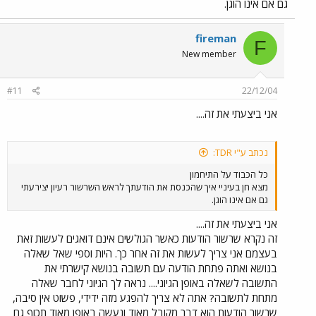
גם אם אינו הוגן.
fireman
F
New member
#11
22/12/04
אני ביצעתי את זה....
נכתב ע"י TDR:
כל הכבוד על התיחמון
מצא חן בעיניי איך שהכנסת את הודעתך לראש השרשור רעיון יצירעתי
גם אם אינו הוגן.
אני ביצעתי את זה....
זה נקרא שרשור הודעות כאשר הגולשים אינם דואגים לעשות זאת
בעצמם אני צריך לעשות את זה אחר כך. היות וספי שאל שאלה
בנושא ואתה פתחת הודעה עם תשובה בנושא קישרתי את
התשובה לשאלה באופן הגיוני.... נראה לך הגיוני לחבר שאלה
מתחת לתשובה? אתה לא צריך להפגע מזה ידידי, פשוט אין סיבה,
שרשור הודעות הוא דבר מקובל מאוד ונעשה באופן מאוד תכוף גם