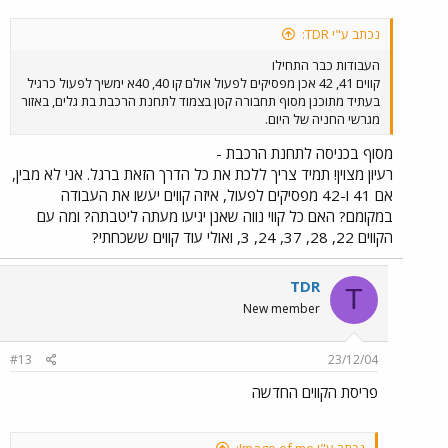
נכתב ע"י TDR:
העבודות כבר התחילו
קווים 41, 42 אכן מפסיקים לפעול אולם קו 40, 40א ימשיך לפעול כרגיל
בעתיד מתוכנן מסוף תחבורה קטן בצמוד לתחנת הרכבת בת גלים, באזור
מגרשי החניה של היום.
מסוף בכניסה לתחנת הרכבת -
רעיון מצוין! תמיד צריך ללכת את כל הדרך הזאת ברגל. אני לא מבין,
אם 41 ו-42 מפסיקים לפעול, איזה קווים יעשו את העבודה
במקומם? האם כל קווי נווה שאנן יגיעו מעתה ליטבתה? ומה עם
הקווים 22, 28, 37, 24, 3, ואולי עוד קווים ששכחתי?
TDR
T
New member
#13
23/12/04
פריסת הקווים החדשה
נכתב ע"י Image of me: