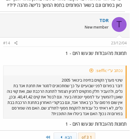
כאן בפורום וגם בשאר הפורומים בתפוז המשך גלישה מהנה ידידי!
TDR
T
New member
#14
23/12/04
תמונות מהעבודות שנעשו היום - 1
נכתב ע"י seffic:
שינוי מערך הקווים בחיפה בינואר 2005
דובר בפורום לפני שבועיים על כך שמתכוונים לסגור את תחנת אגד בת
גלים, ולהעביר חלק מהקווים לחניון הצמוד לתחנת הרכבת שם, ואת קווי נוה
שאנן להמשיך עד למסוף יטבתה בעיר. וגם לבטל את קוים 40,41,42. ובכן,
אין שום פרסום על כך באתר אגד, וגם בביקורי האחרון בתחנת הרכבת בבת
גלים, לא ראיתי כל עבודות להקמת מסוף לתח"צ שם. האם מה שפורסם
בפורום זה נכון? האם אגד ביטלו את התוכנית?
תמונות מהעבודות שנעשו היום - 1
Last
1 of 3
הבא