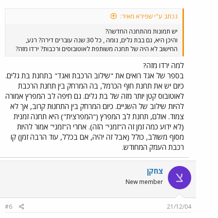
נכתב ע"י שפירא מאיר:
יש תמונות מהתחנה החדשה?
והיכן היא, גם בבת גלים, נומה , כל 30 שנה עוברים דירה? רגע,
החישוב לא היה של תחנה משותפת לאוטובוסים ורכבות? ירדו מזה?
למה ירדו מזה?
בספר של אגד רואים את "שילוב הרכבת ואגד" בתחנת בת גלים.
כיום יש את תחנת חוף הכרמל, בה המרחק בין תחנת הרכבת
לאוטובוס קטן יותר מזה של בת גלים. גם חיפה לב המפרץ אמורה
להיות שילוב של השניים. כיום המרחק בין התחנות קרוב, אך לא
צמוד. אולם, תחנת לב המפרץ ("המפרצית") היא תחנה זמנית
(לא ידוע כמה זמן זה ה"זמני" הזה). אחרי ה"זמני" אמור להיות
מסוף משולב, כולל (אבל זה יהיה, אם בכלל, עוד הרבה זמן) קו
רכבת העמק המחודש.
צחקן
צ
New member
#6
21/12/04