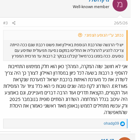
מ
Well-known member
#3
26/5/26
נכתב ע"י הנוסע הצפוני:
יש לי הרגשה שהרכבת הנוספת באיילון זאת פשוט רכבת שגם ככה הייתה
צריכה להגיע להרצליה אז החליטו במקום נסיעה תפעולית שתיסע עם
נוסעים. ככה בזמנו בכרמיאל קיבלנו בבוקר 2 רכבות עד מרכזית המפרץ
אני לא חושב שזה המקרה, המהלך כאן הוא חלק ממימוש התחייבות
להוסיף 3 רכבות בשעה לכל כיוון במסדרון האיילון. לצורך כך היה צריך
לשדרג את כל מערכת האיתות ברכבת ישראל למערכת שנקראת
ERTMS. השדרוג לקח כמה שנים טובות כי הוא כלל ציוד על המסילות
ועל הקטרים, הקצאת תדרים ועוד הרבה דברים מעניינים, וגם באמצע
היה עיכוב בגלל המלחמה. השדרוג הסתיים סופית בנובמבר 2025
ורק עכשיו מתחילים לממש (באופן מאוד ראשוני כאמור) את היכולת
שהתאפשרה.
R
ohadg09
e
a
c