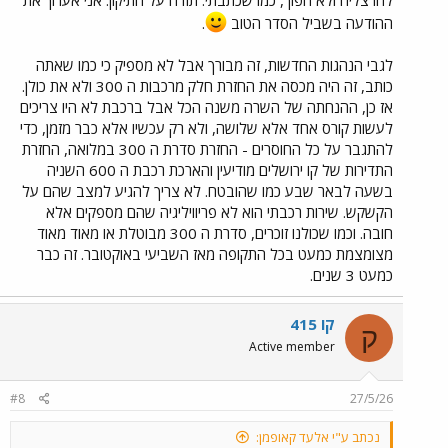
להרצליה ולא הפוך, כמו שכתבתי. תודה על התיקון. אני אערוך את
ההבטחה של הרכבת לפוליטיקאים להתחיל להפעיל את הקו המזרחי, בין
ההודעה בשביל הסדר הטוב
.
חדרה מזרח לראש העין צפון, החל מ 27.6. אמנם כל קו חדש הוא מבורך,
גם אם הוא במקטע חלקי ואפילו אם הוא מופעל בהתחלה בדיזל, במקביל
לחישמול הקו. אבל נשמע לי שאת הנהגים והפקחים משלושת ההקיצוצים
לגבי הנהגות החדשות, זה מבורך אבל לא מספיק כי כמו שאתה
שפירטתי למעלה, פשוט מסיטים לקו המזרחי החדש. ואני שואל את עצמי
כותב, זה היה מכסה את החזרת חלק מרכבות ה 300 ולא את כולן.
שוב - מתי ברכבת ישכילו לגייס מספיק עובדים כדי לעמוד בביקוש (גם של
אז כן, ההנחתה של השרה משנה הכל אבל ברכבת לא היו צריכים
קווים קיימים שקוצצו, וגם של קווים חדשים), ולא להשתמש בתירוץ השחוק
לעשות קורס אחד אלא שלושה, ולא רק עכשיו אלא כבר מזמן, כדי
של מילואים ומלחמות?
להתגבר על כל החוסרים - החזרת סדרת ה 300 במלואה, החזרת
התדירות של קו ירושלים מודיעין והארכת רכבת ה 600 השניה
בשעה לבאר שבע כמו שהובטח. לא צריך להגיע למצב שהם על
הקשקש. שירות רכבתי הוא לא פריוויליגיה שהם מספקים אלא
חובה. וכמו שכולנו זוכרים, סדרת ה 300 מבוטלת או מאוד מאוד
מצומצמת כמעט בכל התקופה מאז השביעי באוקטובר. זה כבר
כמעט 3 שנים.
קו 415
ק
Active member
#8
27/5/26
נכתב ע"י אלעד קאופמן: