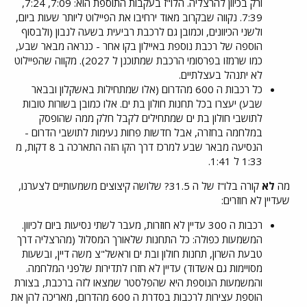
ורק בכיוון להרצליה. הלו"ז בעקבות התוספת הוא: 7:09, 7:24,
7:39. נקווה שבקרוב מאוד ירחיבו את הפיילוט ליותר שעות ביום,
ולשני הכיוונים, וכמובן גם לרכבת רביעית בשעה לנבון (ולבסוף
הוספה של רכבת נוספת באיילון בקו אחר - כנראה מבאר שבע,
כמו שרמזו בפרסומי הרכבת שמתוכנן ל 2027). מקווה שהפיילוט
לא יתנהל בעצלתיים.
כל רכבות ה 600 מהדרום (אלו שמתחילות באשקלון ובבאר
שבע) יעצרו בכל תחנות חולון בת ים. אלו כמובן בשורות טובות
לתושבי חולון בת ים שמתחילים לקבל חלק ממה שהופסק
במלחמה בחזרה, אבל חדשות פחות נעימות לתושבי הדרום -
הנסיעה מבאר שבע למרכז דרך הקו הזה התארכה ב 8 דקות, מ
1:33 ל 1:41.
מה
לא
קורה בלו"ז של ה 31.5? שלושה קיצוצים משמעותיים לצערנו,
שעדיין לא חוזרים:
רכבות ה 300 עדיין לא חוזרות, מעבר לשתי נסיעות ביום לכיוון.
המשמעות כפולה: כל התחנות שלאורך המסלול (מהרצליה דרך
טבעת השרון, תחנות חולון ובת ים וראשל"צ משה דיין, ובשעות
מסויימות גם אשדוד) עדיין לא חזרו לתדירות שלפני המלחמה.
והמשמעות הנוספת היא שהפלסטר שמצאו לזה ברכבת, בצורת
הוספת עצירות לרכבות בסדרת ה 600 מהדרום, מאריכה להן את