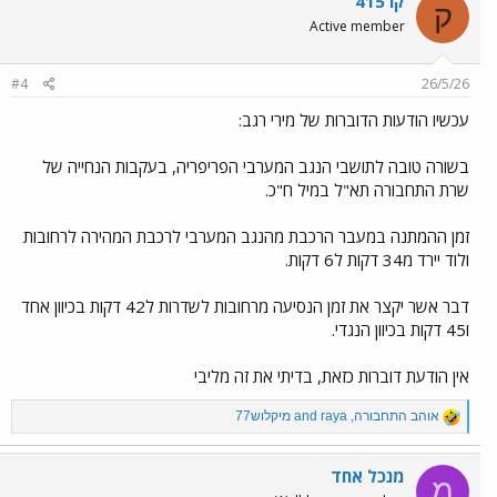
קו 415
ק
t
Active member
i
o
n
#4
26/5/26
s
:
עכשיו הודעות הדוברות של מירי רגב:
בשורה טובה לתושבי הנגב המערבי הפריפריה, בעקבות הנחייה של
שרת התחבורה תא"ל במיל ח"כ.
זמן ההמתנה במעבר הרכבת מהנגב המערבי לרכבת המהירה לרחובות
ולוד יירד מ34 דקות ל6 דקות.
דבר אשר יקצר את זמן הנסיעה מרחובות לשדרות ל42 דקות בכיוון אחד
ו45 דקות בכיוון הנגדי.
אין הודעת דוברות כזאת, בדיתי את זה מליבי
R
אוהב התחבורה
,
raya
and
מיקלוש77
e
a
c
מנכל אחד
מ
t