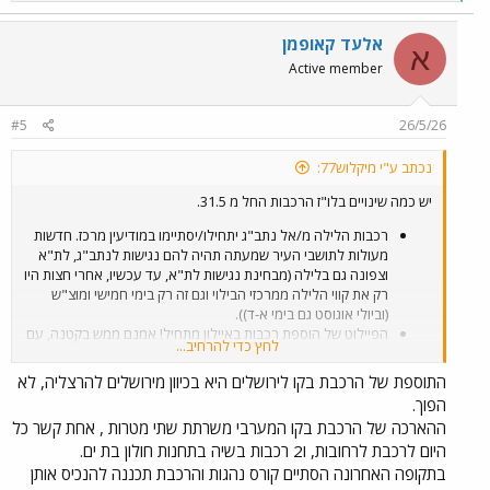
e
a
c
אלעד קאופמן
א
t
Active member
i
o
n
#5
26/5/26
s
:
נכתב ע"י מיקלוש77:
יש כמה שינויים בלו"ז הרכבות החל מ 31.5.
רכבות הלילה מ/אל נתב"ג יתחילו/יסתיימו במודיעין מרכז. חדשות
מעולות לתושבי העיר שמעתה תהיה להם נגישות לנתב"ג, לת"א
וצפונה גם בלילה (מבחינת נגישות לת"א, עד עכשיו, אחרי חצות היו
רק את קווי הלילה ממרכזי הבילוי וגם זה רק בימי חמישי ומוצ"ש
(וביולי אוגוסט גם בימי א-ד)).
הפיילוט של הוספת רכבות באיילון מתחיל! אמנם ממש בקטנה, עם
לחץ כדי להרחיב...
הוספת רכבת שלישית בשעה לנבון: בינתיים רק פעם ביום, ורק
בכיוון מהרצליה לנבון. אם נסתכל לדוגמא על תחנת השלום אז
התוספת של הרכבת בקו לירושלים היא בכיוון מירושלים להרצליה, לא
הלו"ז משם הוא: 7:09, 7:24, 7:39. נקווה שבקרוב מאוד ירחיבו את
הפוך.
הפיילוט ליותר שעות ביום, ולשני הכיוונים, וכמובן גם לרכבת
ההארכה של הרכבת בקו המערבי משרתת שתי מטרות , אחת קשר כל
רביעית בשעה לנבון (ולבסוף הוספה של רכבת נוספת באיילון בקו
היום לרכבת לרחובות, ו2 רכבות בשיה בתחנות חולון בת ים.
אחר - כנראה מבאר שבע, כמו שרמזו בפרסומי הרכבת שמתוכנן ל
2027). מקווה שהפיילוט לא יתנהל בעצלתיים.
בתקופה האחרונה הסתיים קורס נהגות והרכבת תכננה להנכיס אותן