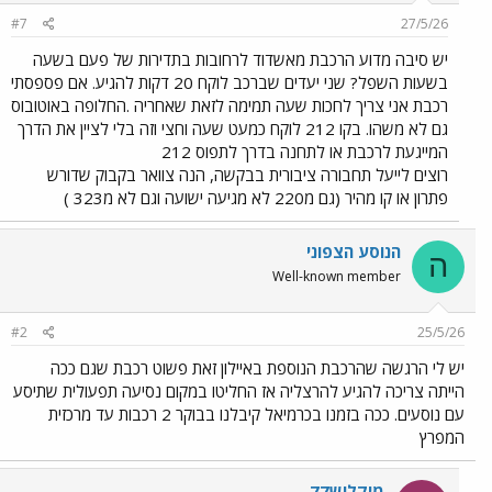
n
#7
27/5/26
s
:
יש סיבה מדוע הרכבת מאשדוד לרחובות בתדירות של פעם בשעה
בשעות השפל? שני יעדים שברכב לוקח 20 דקות להגיע. אם פספסתי
רכבת אני צריך לחכות שעה תמימה לזאת שאחריה .החלופה באוטובוס
גם לא משהו. בקו 212 לוקח כמעט שעה וחצי וזה בלי לציין את הדרך
המייגעת לרכבת או לתחנה בדרך לתפוס 212
רוצים לייעל תחבורה ציבורית בבקשה, הנה צוואר בקבוק שדורש
פתרון או קו מהיר (גם מ220 לא מגיעה ישועה וגם לא מ323 )
הנוסע הצפוני
ה
Well-known member
#2
25/5/26
יש לי הרגשה שהרכבת הנוספת באיילון זאת פשוט רכבת שגם ככה
הייתה צריכה להגיע להרצליה אז החליטו במקום נסיעה תפעולית שתיסע
עם נוסעים. ככה בזמנו בכרמיאל קיבלנו בבוקר 2 רכבות עד מרכזית
המפרץ
מיקלוש77