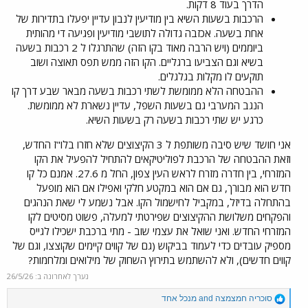
הדרך בעוד 8 דקות.
הרכבות בשעות השיא בין מודיעין לנבון עדיין יפעלו בתדירות של
אחת בשעה. אכזבה גדולה לתושבי מודיעין ופגיעה די מהותית
ביוממים (ויש הרבה מאוד בקו הזה) שהתרגלו ל 2 רכבות בשעה
בשיא וגם הצביעו ברגליים. הקו הזה ממש תפס תאוצה ושוב
תוקעים לו מקלות בגלגלים.
ההבטחה הלא ממומשת לשתי רכבות בשעה מבאר שבע דרך קו
הנגב המערבי גם בשעות השפל, עדיין נשארת לא ממומשת.
כרגע יש שתי רכבות בשעה רק בשעות השיא.
אני חושד שיש סיבה משותפת ל 3 הקיצוצים שלא חזרו בלו"ז החדש,
וזאת ההבטחה של הרכבת לפוליטיקאים להתחיל להפעיל את הקו
המזרחי, בין חדרה מזרח לראש העין צפון, החל מ 27.6. אמנם כל קו
חדש הוא מבורך, גם אם הוא במקטע חלקי ואפילו אם הוא מופעל
בהתחלה בדיזל, במקביל לחישמול הקו. אבל נשמע לי שאת הנהגים
והפקחים משלושת ההקיצוצים שפירטתי למעלה, פשוט מסיטים לקו
המזרחי החדש. ואני שואל את עצמי שוב - מתי ברכבת ישכילו לגייס
מספיק עובדים כדי לעמוד בביקוש (גם של קווים קיימים שקוצצו, וגם של
קווים חדשים), ולא להשתמש בתירוץ השחוק של מילואים ומלחמות?
נערך לאחרונה ב:
26/5/26
R
סוכריה חמצמצה
and
מנכל אחד