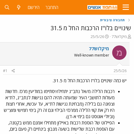
התחבר
הירשם
תחבורה ציבורית
שינויים בלו"ז הרכבות החל מ 31.5
פ
פ
מיקלוש77
25/5/26
ו
ו
ת
ר
מיקלוש77
מ
ח
ס
Well-known member
ה
ם
נ
ב
ו
ת
#1
25/5/26
ש
א
א
ר
יש כמה שינויים בלו"ז הרכבות החל מ 31.5.
י
ך
רכבות הלילה מ/אל נתב"ג יתחילו/יסתיימו במודיעין מרכז. חדשות
מעולות לתושבי העיר שמעתה תהיה להם נגישות לנתב"ג, לת"א
וצפונה גם בלילה (מבחינת נגישות לת"א, עד עכשיו, אחרי חצות
היו רק את קווי הלילה ממרכזי הבילוי וגם זה רק בימי חמישי ומוצ"ש
(וביולי אוגוסט גם בימי א-ד)).
הפיילוט של הוספת רכבות באיילון מתחיל! אמנם ממש בקטנה,
עם הוספת רכבת שלישית בשעה מנבון: בינתיים רק פעם ביום,