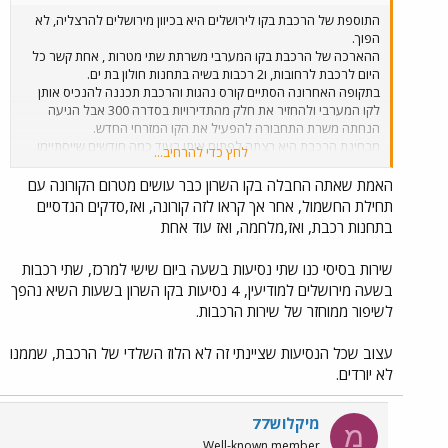
התוספת של הרכבת בקו לירושלים היא בכיוון מירושלים להרצליה, לא
הפוך.
ההארכה של הרכבת בקו המערבי משרתת שתי מטרות , אחת קשר כל
היום לרכבת לרחובות, ו2 רכבות בשיה בתחנות חולון בת ים.
בתקופה האחרונה הסתיים קורס נהגות והרכבת תכננה להנכיס אותן
לקו המערבי ולהחזיר את חלק מהתדירויות בסדרה 300 אבל הגיעה
הנחתה משרת התחבורה להפעיל את הקו המזרחי החדש.
מבחינת הרכבת היא רצתה לפתוח אותו בעוד כמה חודשים שייסתיימו
לחץ כדי להרחיב...
כל עבודות החשמול במקטע שברשותה.
האמת שאתה החבלה בקו השרון כבר עושים מטרום הקורונה עם
תחילת החשמול, אחר אך קראו לזה קורונה, ואז,סדקים הנדסיים
בתחנות רכבת, ואז,מלחמה, ואז עוד אחת
שירות בסיסי כנו שתי נסיעות בשעה ביום שישי למרכז, שתי רכבות
בשעה מירושלים למודיעין, 4 נסיעות בקו השרון בשעות השיא נהפך
לשיפור ממוחזר של שירות הרכבות.
עצוב שכל הנסיעות שציינתי זה לא הלוז השלדי של הרכבת, שממנו
לא יורדים.
מיקלוש77
מ
Well-known member