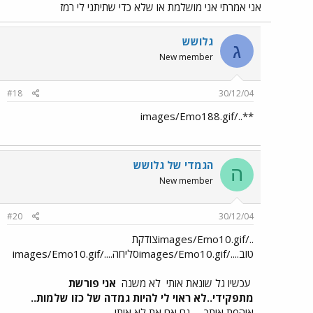
אני אמרתי אני מושלמת או שלא כדי שתיתני לי רמז
גלושש
ג
New member
#18
30/12/04
**../images/Emo188.gif
הגמדי של גלושש
ה
New member
#20
30/12/04
../images/Emo10.gifצודקת
טוב..../images/Emo10.gifסליחה..../images/Emo10.gif
עכשיו גל שונאת אותי
לא משנה
אני פורשת
מתפקידי..לא ראוי לי להיות גמדה של כזו שלמות..
אוהפת אותך
גם אם את לא אותי