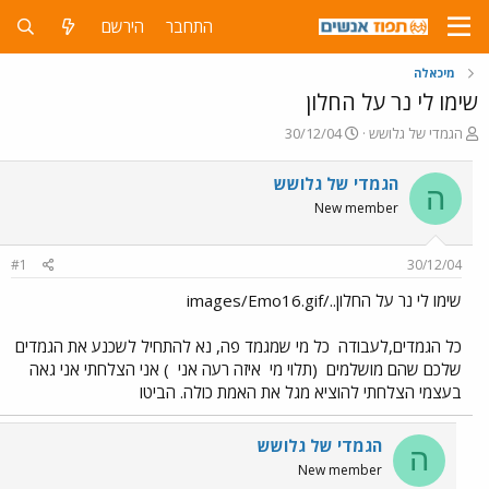
התחבר
הירשם
מיכאלה
שימו לי נר על החלון
פ
פ
הגמדי של גלושש
30/12/04
ו
ו
ת
ר
הגמדי של גלושש
ה
ח
ס
New member
ה
ם
נ
ב
ו
ת
#1
30/12/04
ש
א
א
ר
שימו לי נר על החלון../images/Emo16.gif
י
ך
כל הגמדים,לעבודה
כל מי שמגמד פה, נא להתחיל לשכנע את הגמדים
שלכם שהם מושלמים
(תלוי מי
איזה רעה אני
) אני הצלחתי אני גאה
בעצמי הצלחתי להוציא מגל את האמת כולה. הביטו
הגמדי של גלושש
ה
New member