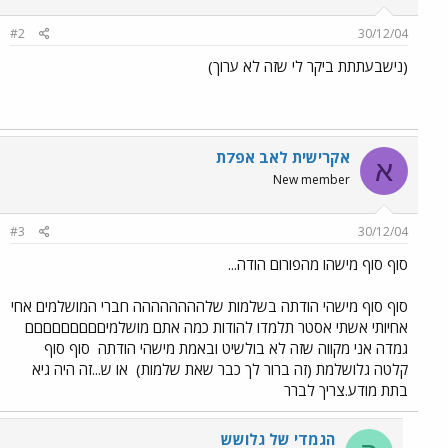
#2
30/12/04
(נישבעתתת ביקר לי שזה לא ערוך)
אקרישית לאב אפ7ת
א
New member
#3
30/12/04
סוף סוף מישהו מהפורום הודה...
סוף סוף מישהי הודתה בשלמות שלהההההההה חברי המושלמים אחי
אחיותי אשתי אסטר תלמדו להודות כמה אתם מושלמיםםםםםםםםם
גמדה אני מקווה שזה לא בולשיט ובאמת מישהי הודתה
סוף סוף
קלטה גלושלמת (זה ברור לך כבר שאת שלמות)
או ש...זה היה גיא
בתת מודע.צריך לברר
הגמדי של גלושש