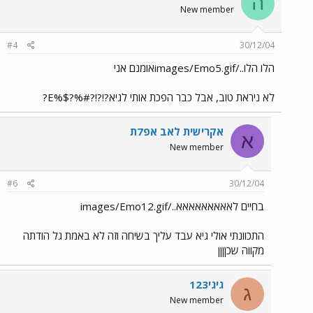
ה
New member
#4
30/12/04
הלו הלו../images/Emo5.gifאומנם אני
לא ניראת טוב, אבל כבר הפכת אותי לגיא?!?!?#%?$%E?
אקרישית לאב אפ7ת
א
New member
#6
30/12/04
בחיים לאאאאאאאאא../images/Emo12.gif
התכוונתי אולי גיא עבד עליך בשיחה וזה לא באמת גל הודתה
מקווה שכןןןן
גיגי123
ג
New member