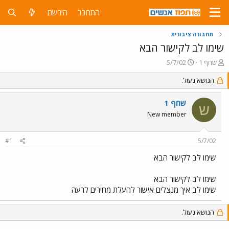
התחבר
הירשם
תחבורה ציבורית
שימו לב לקישור הבא
פ
פ
שחף 1
5/7/02
ו
ו
ת
ר
הנושא נעול.
ח
ס
ה
ם
שחף 1
ש
נ
ב
New member
ו
ת
ש
א
א
ר
#1
5/7/02
י
ך
שימו לב לקישור הבא
שימו לב לקישור הבא
שימו לב איך מנצלים אישור להעלת מחירים לרעה
הנושא נעול.